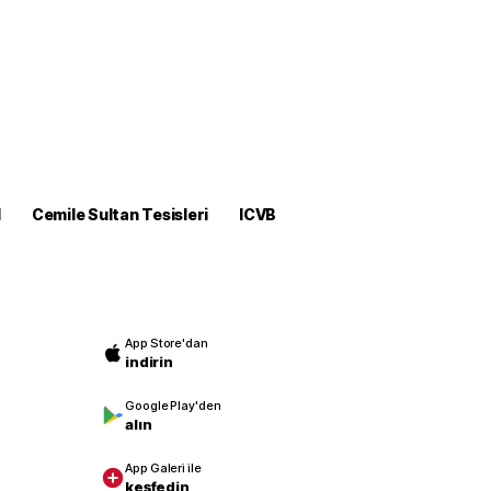
M
Cemile Sultan Tesisleri
ICVB
App Store'dan
indirin
Google Play'den
alın
App Galeri ile
keşfedin