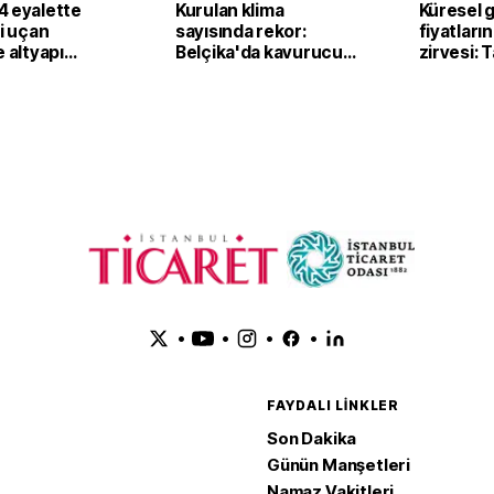
4 eyalette
Kurulan klima
Küresel 
li uçan
sayısında rekor:
fiyatların
e altyapı
Belçika'da kavurucu
zirvesi: 
sıcaklar klima
fiyatları
satışlarını artırdı
yukarı ta
•
•
•
•
FAYDALI LINKLER
Son Dakika
Günün Manşetleri
Namaz Vakitleri