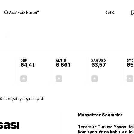
Ara
"
Faiz kararı
"
Ctrl K
RA
Adalet Komisyonu’nda kabul edildi
Terörsüz Türkiye Yasası teklifi Adalet K
GBP
ALTIN
XAGUSD
BTC
64,41
6.661
63,57
65
+0,32%
+0,38%
+2,59%
+3,37%
0,18
0,24
167,96
2,07
öncesi yatay seyirle açıldı
Manşetten Seçmeler
sası
Terörsüz Türkiye Yasası tek
Komisyonu’nda kabul edildi