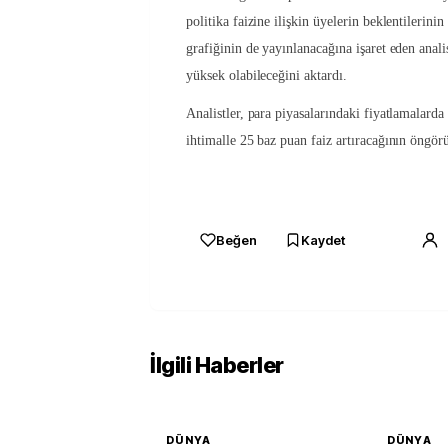
politika faizine ilişkin üyelerin beklentilerinin
grafiğinin de yayınlanacağına işaret eden anali
yüksek olabileceğini aktardı.
Analistler, para piyasalarındaki fiyatlamalard
ihtimalle 25 baz puan faiz artıracağının öngör
Beğen
Kaydet
İlgili Haberler
DÜNYA
DÜNYA