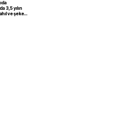
gıda
da 3,5 yılın
Tahıl ve şeker
 endeksi
şıdı