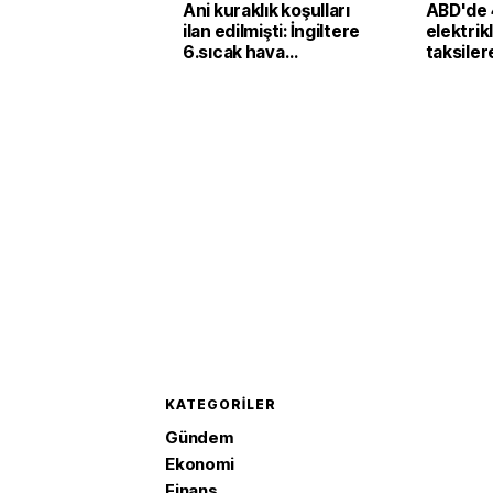
Ani kuraklık koşulları
ABD'de 
ilan edilmişti: İngiltere
elektrik
6.sıcak hava
taksiler
dalgasının etkisine
yatırımı
girecek
KATEGORILER
Gündem
Ekonomi
Finans