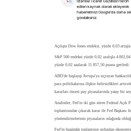
İstanbul Ticaret Gazetesi
'i tercih
edilen kaynak olarak ekleyerek
haberlerimizi Google'da daha sı
görebilirsiniz.
Açılışta Dow Jones endeksi, yüzde 0,03 artışla
S&P 500 endeksi yüzde 0,02 azalışla 4.002,04
yüzde 0,02 azalarak 11.857,50 puana geriledi.
ABD'de başlayıp Avrupa'ya sıçrayan bankacılık
para politikalarına ilişkin belirsizlikleri artır
kararları öncesi pay piyasalarında yatay bir sey
Analistler, Fed'in iki gün süren Federal Açı
toplantısından çıkacak karar ile Fed Başkanı J
yönlendirmelerinin piyasaların odağında olduğu
Fed'in bugünkü toplantının ardından ekonomiye