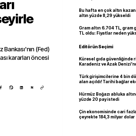
arı
Bu hafta en çok altın kazan
eyirle
altın yüzde 8,29 yükseldi
Gram altın 6.704 TL, gram
TL oldu: Fiyatlar neden yük
Editörün Seçimi
 Bankası'nın (Fed)
ası kararları öncesi
Küresel gıda güvenliğinde r
Karadeniz ve Azak Denizi'nd
trafiği sekteye uğradı
Türk girişimcilerine 4 bin 
alan açıldı! Tarihi bağlar 
ortaklığa dönüşüyor
N
Hürmüz Boğazı abluka altı
yüzde 20 pay istedi
Çin ekonomisinde cari fazla:
çeyrekte 184,3 milyar dolar
Kaynak ekle