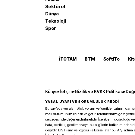
Sektörel
Dünya
Teknoloji
Spor
İTOTAM
BTM
SoftITo
Kit
Künye
•
İletişim
•
Gizlilik ve KVKK Politikası
•
Doğr
YASAL UYARI VE SORUMLULUK REDDİ
Bu sayfada yer alan bilgi, yorum ve içerikler yatırım danışm
mali durumunuz ile risk ve getiri tercihlerinize göre yetk
çerçevesinde değerlendirilmelidir. İçeriklerin doğruluğu ve
hata, eksiklik, gecikme veya bu bilgilerin kullanımından 
değildir. BIST isim ve logosu ile Borsa İstanbul A.Ş. adına a