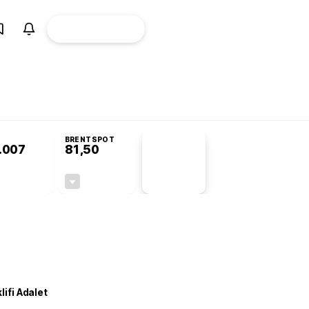
ÜYE
CANLI BORSA
Girişi
omisyonu’nda kabul edildi
BRENTSPOT
.007
81,50
PİYASA
VERİLERİ
+1,09%
-1,55%
+0,00
-1,28
lifi Adalet