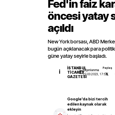
Fed'in faiz kar
öncesi yatay s
açıldı
New York borsası, ABD Merkez
bugün açıklanacak para politik
güne yatay seyirle başladı.
İSTANBUL
Paylaş
Yayınlanma
İ
TICARET
22.03.2023, 17:50
GAZETESI
Google'da bizi tercih
edilen kaynak olarak
ekleyin