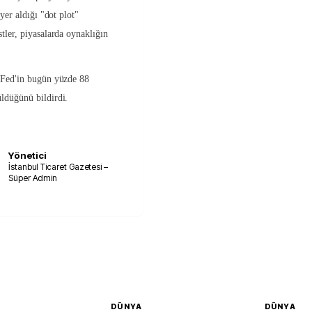
 yer aldığı "dot plot"
stler, piyasalarda oynaklığın
a Fed'in bugün yüzde 88
üldüğünü bildirdi.
Yönetici
İstanbul Ticaret Gazetesi –
Süper Admin
DÜNYA
DÜNYA