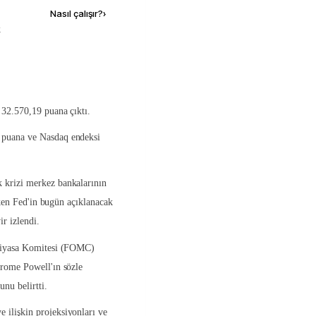
Nasıl çalışır?
›
k
 32.570,19 puana çıktı.
 puana ve Nasdaq endeksi
 krizi merkez bankalarının
ırken Fed'in bugün açıklanacak
ir izlendi.
k Piyasa Komitesi (FOMC)
erome Powell'ın sözle
nu belirtti.
 ilişkin projeksiyonları ve