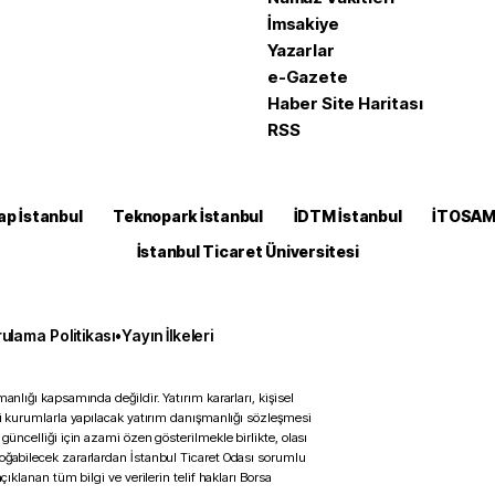
İmsakiye
Yazarlar
e-Gazete
Haber Site Haritası
RSS
ap İstanbul
Teknopark İstanbul
İDTM İstanbul
İTOSA
İstanbul Ticaret Üniversitesi
ulama Politikası
•
Yayın İlkeleri
anlığı kapsamında değildir. Yatırım kararları, kişisel
ili kurumlarla yapılacak yatırım danışmanlığı sözleşmesi
 güncelliği için azami özen gösterilmekle birlikte, olası
doğabilecek zararlardan İstanbul Ticaret Odası sorumlu
çıklanan tüm bilgi ve verilerin telif hakları Borsa