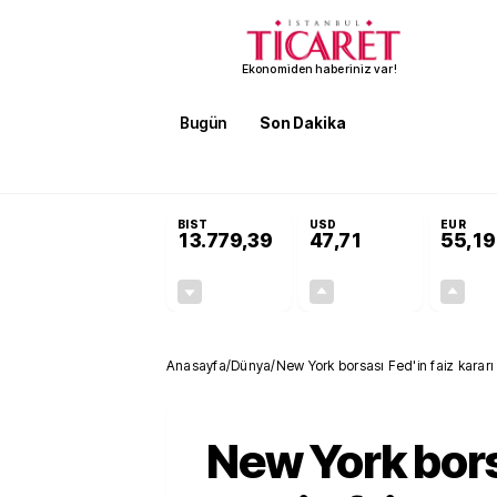
Ekonomiden haberiniz var!
Bugün
Son Dakika
Finans
EKST
SON DAKİKA
Terörsüz Türkiye Yasası teklifi 
BIST
USD
EUR
13.779,39
47,71
55,19
-0,14%
+0,18%
-19,42
0,09
Anasayfa
/
Dünya
/
New York borsası Fed'in faiz kararı 
New York bor