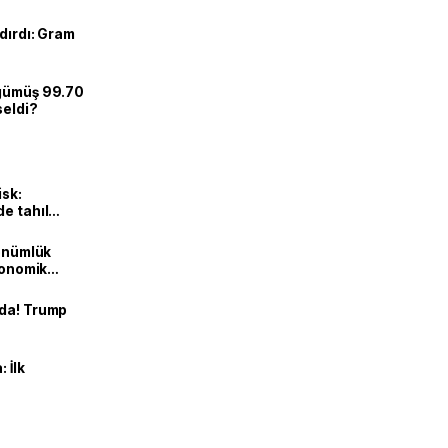
dırdı: Gram
 gümüş 99.70
seldi?
isk:
e tahıl
dönümlük
ekonomik
nda! Trump
 İlk