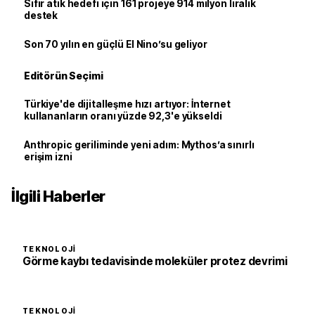
Sıfır atık hedefi için 161 projeye 914 milyon liralık
destek
Son 70 yılın en güçlü El Nino’su geliyor
Editörün Seçimi
Türkiye'de dijitalleşme hızı artıyor: İnternet
kullananların oranı yüzde 92,3'e yükseldi
Anthropic geriliminde yeni adım: Mythos’a sınırlı
erişim izni
İlgili Haberler
TEKNOLOJI
Görme kaybı tedavisinde moleküler protez devrimi
TEKNOLOJI