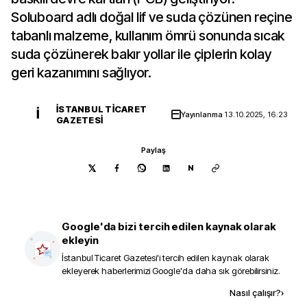
Soluboard adlı doğal lif ve suda çözünen reçine
tabanlı malzeme, kullanım ömrü sonunda sıcak
suda çözünerek bakır yollar ile çiplerin kolay
geri kazanımını sağlıyor.
İSTANBUL TICARET
İ
Yayınlanma
13.10.2025, 16:23
GAZETESI
Paylaş
N
Google'da bizi tercih edilen kaynak olarak
ekleyin
İstanbul Ticaret Gazetesi
'i tercih edilen kaynak olarak
ekleyerek haberlerimizi Google'da daha sık görebilirsiniz.
Kaynak ekle
Nasıl çalışır?
›