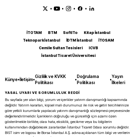
•
•
•
•
İTOTAM
BTM
SoftITo
Kitap İstanbul
Teknopark İstanbul
İDTM İstanbul
İTOSAM
Cemile Sultan Tesisleri
ICVB
İstanbul Ticaret Üniversitesi
Gizlilik ve KVKK
Doğrulama
Yayın
Künye
•
İletişim
•
•
•
Politikası
Politikası
İlkeleri
YASAL UYARI VE SORUMLULUK REDDİ
Bu sayfada yer alan bilgi, yorum ve içerikler yatırım danışmanlığı kapsamında
değildir. Yatırım kararları, kişisel mali durumunuz ile risk ve getiri tercihlerinize
göre yetkili kurumlarla yapılacak yatırım danışmanlığı sözleşmesi çerçevesinde
değerlendirilmelidir. İçeriklerin doğruluğu ve güncelliği için azami özen
gösterilmekle birlikte, olası hata, eksiklik, gecikme veya bu bilgilerin
kullanımından doğabilecek zararlardan İstanbul Ticaret Odası sorumlu değildir.
BIST isim ve logosu ile Borsa İstanbul A.Ş. adına açıklanan tüm bilgi ve verilerin