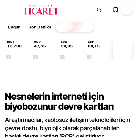
Bugün
Son Dakika
Finans
EKSTRA
BIST
USD
EUR
GBP
13.798,82
47,65
54,95
64,15
PİYASA
VERİLERİ
+0,70%
+0,05%
-0,12%
-0,04%
Teknoloji
Nesnelerin interneti için
biyobozunur devre kartları
Araştırmacılar, kablosuz iletişim teknolojileri için
çevre dostu, biyolojik olarak parçalanabilen
baskılı devre kartları (PCB) geliştiriyor.