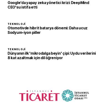
Google’da yapay zeka yönetici krizi: DeepMind
CEO'su istifa etti
TEKNOLOJI
Otomotivde hibrit batarya dönemi: Daha ucuz
Sodyum-iyon piller
TEKNOLOJI
Dünyanın ilk 'mikrodalga beyin' çipi: Uydu verilerini
8 kat azaltmak için dil öğreniyor