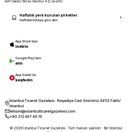
telif hakları Borsa İstanbul A.Ş.’ye aittir.
Haftalık yeni kurulan şirketler
Haftalık listeye göz atın
App Store'dan
indirin
Google Play'den
alın
App Galeri ile
keşfedin
İstanbul Ticaret Gazetesi · Reşadiye Cad. Eminönü 34112 Fatih/
İstanbul
iletisim@istanbulticaretgazetesi.com
+90 212 467 65 15
© 2026 İstanbul Ticaret Gazetesi · Tüm hakları saklıdır · Bir İstanbul