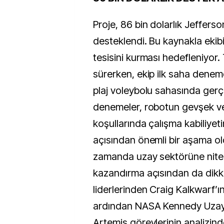
Proje, 86 bin dolarlık Jefferso
desteklendi. Bu kaynakla ekibi
tesisini kurması hedefleniyor. 
sürerken, ekip ilk saha deneme
plaj voleybolu sahasında gerçe
denemeler, robotun gevşek ve
koşullarında çalışma kabiliyet
açısından önemli bir aşama old
zamanda uzay sektörüne niteli
kazandırma açısından da dikka
liderlerinden Craig Kalkwarf’ı
ardından NASA Kennedy Uzay
Artemis görevlerinin analizind