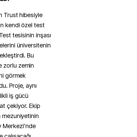
n Trust hibesiyle
n kendi özel test
Test tesisinin inşası
lerini üniversitenin
kleştirdi. Bu
 zorlu zemin
ini görmek
u. Proje, aynı
kli iş gücü
t çekiyor. Ekip
n mezuniyetinin
 Merkezi’nde
e çalışacağı