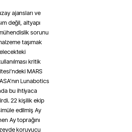
şım değil, altyapı
 mühendislik sorunu
 malzeme taşımak
gelecekteki
llanılması kritik
sitesi’ndeki MARS
 NASA’nın Lunabotics
da bu ihtiyaca
rdi. 22 kişilik ekip
simüle edilmiş Ay
inen Ay toprağını
yüzeyde koruyucu