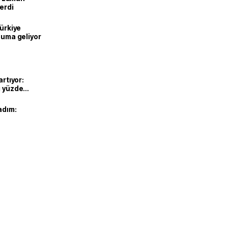
erdi
Türkiye
onuma geliyor
artıyor:
ı yüzde
adım: