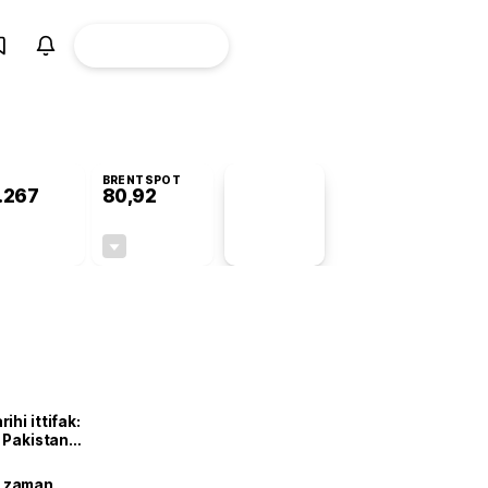
ÜYE
CANLI BORSA
Girişi
BRENTSPOT
.267
80,92
PİYASA
VERİLERİ
+1,30%
-2,25%
+0,00
-1,86
hi ittifak:
e Pakistan
dı
ne zaman