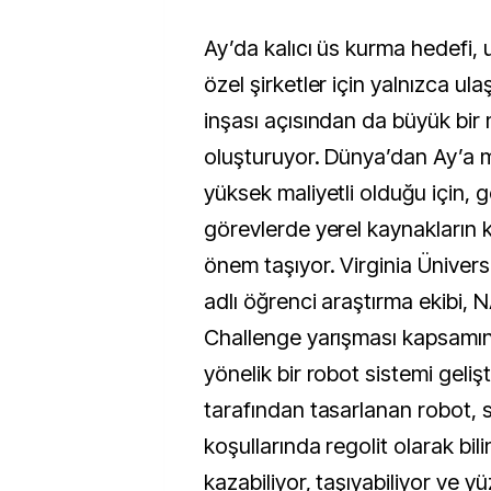
Ay’da kalıcı üs kurma hedefi, uzay ajansları ve
özel şirketler için yalnızca ula
inşası açısından da büyük bir
oluşturuyor. Dünya’dan Ay’a
yüksek maliyetli olduğu için, 
görevlerde yerel kaynakların ku
önem taşıyor. Virginia Üniver
adlı öğrenci araştırma ekibi,
Challenge yarışması kapsamın
yönelik bir robot sistemi gelişti
tarafından tasarlanan robot, 
koşullarında regolit olarak bil
kazabiliyor, taşıyabiliyor ve 