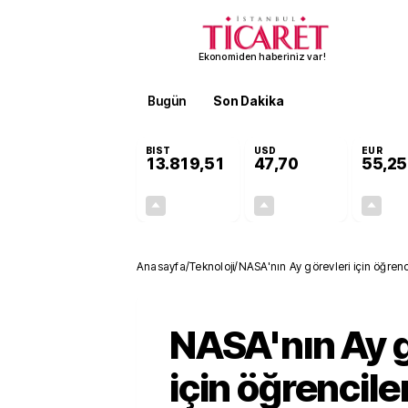
Ekonomiden haberiniz var!
Bugün
Son Dakika
Finans
EKST
BIST
USD
EUR
13.819,51
47,70
55,25
+0,15%
+0,17%
20,69
0,08
Anasayfa
/
Teknoloji
/
NASA'nın Ay görevleri için öğrenc
NASA'nın Ay g
için öğrencil