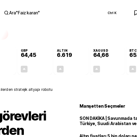
Ara
"
Faiz kararı
"
Ctrl K
RA
GBP
ALTIN
XAGUSD
BTC
64,45
6.619
64,66
65
+0,43%
+0,43%
+1,95%
+5,14%
0,24
0,28
126,83
3,16
ilerden stratejik altyapı robotu
Manşetten Seçmeler
örevleri
SON DAKİKA | Savunmada tari
Türkiye, Suudi Arabistan v
erden
'Mekke Anlaşması'nı imzala
Altın fiyatları 5 bin doları 