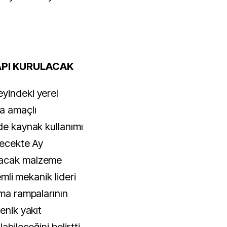
API KURULACAK
yindeki yerel
a amaçlı
de kaynak kullanımı
lecekte Ay
nacak malzeme
emli mekanik lideri
tma rampalarının
enik yakıt