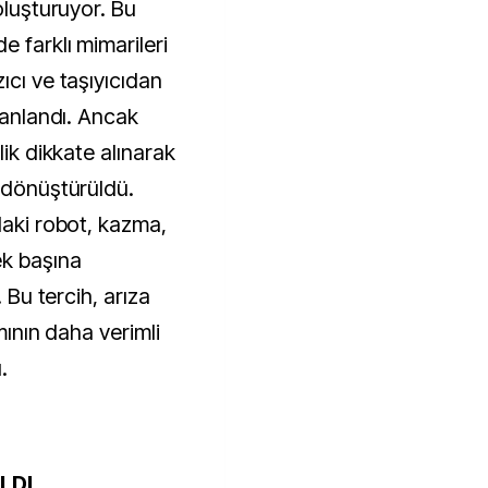
oluşturuyor. Bu
e farklı mimarileri
ıcı ve taşıyıcıdan
planlandı. Ancak
lik dikkate alınarak
a dönüştürüldü.
daki robot, kazma,
ek başına
. Bu tercih, arıza
ımının daha verimli
.
LDI