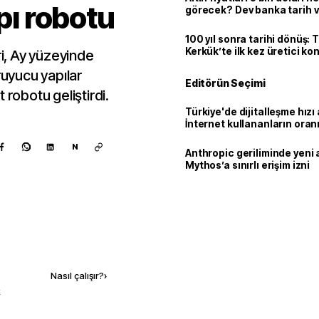
apı robotu
görecek? Dev banka tarih v
100 yıl sonra tarihi dönüş: 
Kerkük’te ilk kez üretici k
ri, Ay yüzeyinde
ruyucu yapılar
Editörün Seçimi
 robotu geliştirdi.
Türkiye'de dijitalleşme hızı 
İnternet kullananların oran
92,3'e yükseldi
N
Anthropic geriliminde yeni 
Mythos’a sınırlı erişim izni
Kaynak ekle
Nasıl çalışır?
›
k