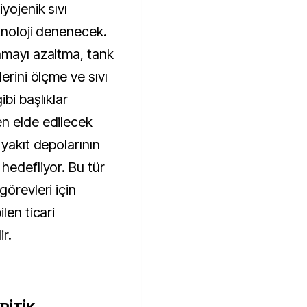
yojenik sıvı
eknoloji denenecek.
amayı azaltma, tank
erini ölçme ve sıvı
bi başlıklar
n elde edilecek
 yakıt depolarının
hedefliyor. Bu tür
görevleri için
len ticari
ir.