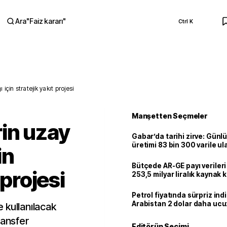
Ara
"
Faiz kararı
"
Ctrl K
RA
çin stratejik yakıt projesi
Manşetten Seçmeler
in uzay
Gabar’da tarihi zirve: Günlü
üretimi 83 bin 300 varile ul
in
Bütçede AR-GE payı verileri
 projesi
253,5 milyar liralık kaynak k
Petrol fiyatında sürpriz indi
Arabistan 2 dolar daha uc
 kullanılacak
ransfer
Editörün Seçimi