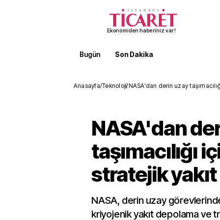
Ekonomiden haberiniz var!
Bugün
Son Dakika
Finans
EKST
Anasayfa
/
Teknoloji
/
NASA'dan derin uzay taşımacılığı i
NASA'dan der
taşımacılığı iç
stratejik yakıt
NASA, derin uzay görevlerinde
kriyojenik yakıt depolama ve t