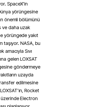
or. SpaceX’in
, Dünya yörüngesine
ıtın önemli bölümünü
s ve daha uzak
de yörüngede yakıt
em taşıyor. NASA, bu
ek amacıyla Sıvı
mına gelen LOXSAT
gesine göndermeye
yakıtların uzayda
ransfer edilmesine
. LOXSAT’ın, Rocket
 üzerinde Electron
ası planlanıyor.