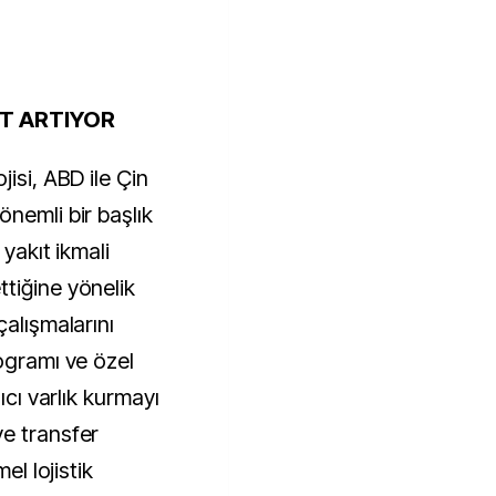
T ARTIYOR
isi, ABD ile Çin
nemli bir başlık
 yakıt ikmali
tiğine yönelik
çalışmalarını
ogramı ve özel
ıcı varlık kurmayı
e transfer
el lojistik