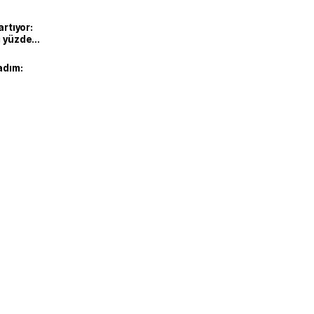
artıyor:
ı yüzde
adım: