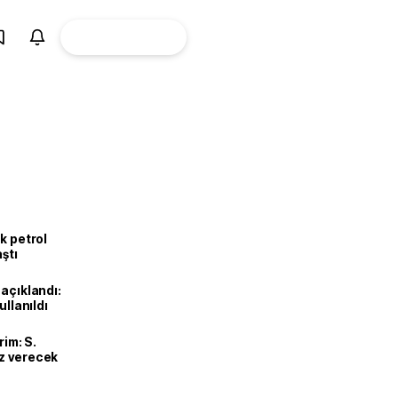
ÜYE
CANLI BORSA
Girişi
k petrol
aştı
 açıklandı:
ullanıldı
rim: S.
uz verecek