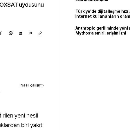
in LOXSAT uydusunu
Türkiye'de dijitalleşme hızı 
İnternet kullananların oran
92,3'e yükseldi
Anthropic geriliminde yeni 
Mythos’a sınırlı erişim izni
N
Kaynak ekle
Nasıl çalışır?
›
k
klardan biri yakıt