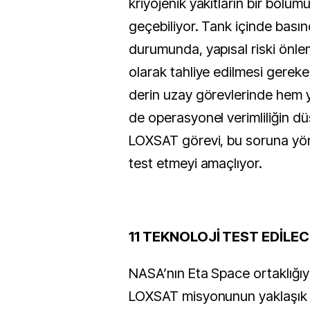
kriyojenik yakıtların bir bölüm
geçebiliyor. Tank içinde bası
durumunda, yapısal riski önlem
olarak tahliye edilmesi gereke
derin uzay görevlerinde hem 
de operasyonel verimliliğin dü
LOXSAT görevi, bu soruna yöne
test etmeyi amaçlıyor.
11 TEKNOLOJİ TEST EDİLE
NASA’nın Eta Space ortaklığıy
LOXSAT misyonunun yaklaşık