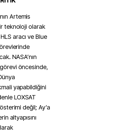
RİTİK
’nın Artemis
r teknoloji olarak
 HLS aracı ve Blue
görevlerinde
lacak. NASA’nın
 görevi öncesinde,
 Dünya
mali yapabildiğini
edenle LOXSAT
gösterimi değil; Ay’a
erin altyapısını
larak