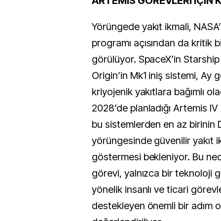
ARTEMİS GÖREVLERİ İÇİN K
Yörüngede yakıt ikmali, NASA
programı açısından da kritik bi
görülüyor. SpaceX’in Starship
Origin’in Mk1 iniş sistemi, Ay 
kriyojenik yakıtlara bağımlı o
2028’de planladığı Artemis IV
bu sistemlerden en az birinin
yörüngesinde güvenilir yakıt ik
göstermesi bekleniyor. Bu n
görevi, yalnızca bir teknoloji 
yönelik insanlı ve ticari görevl
destekleyen önemli bir adım o