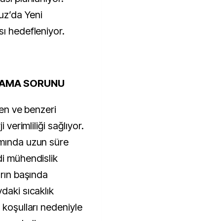
uz’da Yeni
sı hedefleniyor.
NAMA SORUNU
jen ve benzeri
 verimliliği sağlıyor.
amında uzun süre
di mühendislik
arın başında
daki sıcaklık
 koşulları nedeniyle