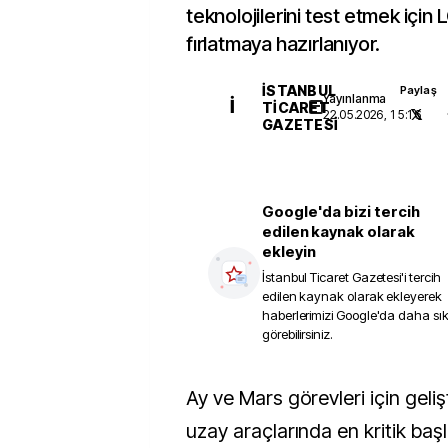
teknolojilerini test etmek iç
fırlatmaya hazırlanıyor.
İSTANBUL
Paylaş
Yayınlanma
İ
TICARET
22.05.2026, 15:16
GAZETESI
Google'da bizi tercih
edilen kaynak olarak
ekleyin
İstanbul Ticaret Gazetesi
'i tercih
edilen kaynak olarak ekleyerek
haberlerimizi Google'da daha sı
görebilirsiniz.
Ay ve Mars görevleri için geliştirilen yeni nesil
uzay araçlarında en kritik başlı