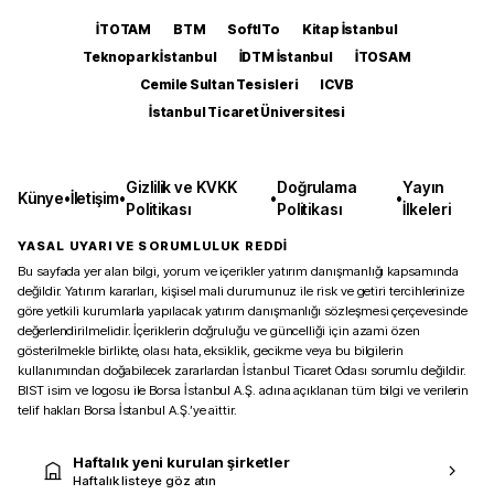
İTOTAM
BTM
SoftITo
Kitap İstanbul
Teknopark İstanbul
İDTM İstanbul
İTOSAM
Cemile Sultan Tesisleri
ICVB
İstanbul Ticaret Üniversitesi
Gizlilik ve KVKK
Doğrulama
Yayın
Künye
•
İletişim
•
•
•
Politikası
Politikası
İlkeleri
YASAL UYARI VE SORUMLULUK REDDİ
Bu sayfada yer alan bilgi, yorum ve içerikler yatırım danışmanlığı kapsamında
değildir. Yatırım kararları, kişisel mali durumunuz ile risk ve getiri tercihlerinize
göre yetkili kurumlarla yapılacak yatırım danışmanlığı sözleşmesi çerçevesinde
değerlendirilmelidir. İçeriklerin doğruluğu ve güncelliği için azami özen
gösterilmekle birlikte, olası hata, eksiklik, gecikme veya bu bilgilerin
kullanımından doğabilecek zararlardan İstanbul Ticaret Odası sorumlu değildir.
BIST isim ve logosu ile Borsa İstanbul A.Ş. adına açıklanan tüm bilgi ve verilerin
telif hakları Borsa İstanbul A.Ş.’ye aittir.
Haftalık yeni kurulan şirketler
Haftalık listeye göz atın