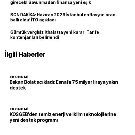
girecek! Savunmadan finansa yeni eşik
SON DAKİKA: Haziran 2026 İstanbul enflasyon oranı
belli oldu! İTO açıkladı
Gümrük vergisiz ithalatta yeni karar: Tarife
kontenjanları belirlendi
İlgili Haberler
EKONOMI
Bakan Bolat açıkladı: Esnafa 75 milyar liraya yakın
destek
EKONOMI
KOSGEB’den temiz enerji ve iklim teknolojilerine
yeni destek programı