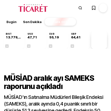
Bugün
Son Dakika
Finans
EKSTRA
BIST
USD
EUR
GBP
13.779,39
47,71
55,19
64,41
PİYASA
VERİLERİ
-0,14%
+0,18%
+0,32%
+0,38%
Ekonomi
MÜSİAD aralık ayı SAMEKS
raporunu açıkladı
MÜSİAD'ın Satınalma Müdürleri Bileşik Endeksi
(SAMEKS), aralık ayında 0,4 puanlık sınırlı bir
düşüşle 51,3 seviyesine geriledi. Endeksin 50