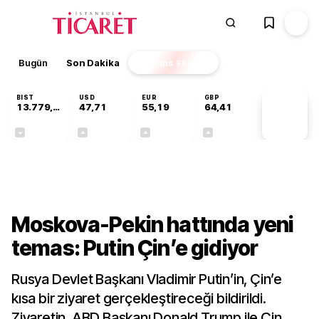
Bugün
Son Dakika
Finans
EKSTRA
BIST
USD
EUR
GBP
13.779,39
47,71
55,19
64,41
PİYASA
VERİLERİ
-0,14%
+0,18%
+0,32%
+0,38%
Dünya
Moskova-Pekin hattında yeni
temas: Putin Çin’e gidiyor
Rusya Devlet Başkanı Vladimir Putin’in, Çin’e
kısa bir ziyaret gerçekleştireceği bildirildi.
Ziyaretin, ABD Başkanı Donald Trump ile Çin