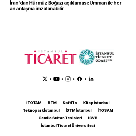
İran'dan Hürmüz Boğazı açıklaması: Umman ile her
an anlaşma imzalanabilir
•
•
•
•
İTOTAM
BTM
SoftITo
Kitap İstanbul
Teknopark İstanbul
İDTM İstanbul
İTOSAM
Cemile Sultan Tesisleri
ICVB
İstanbul Ticaret Üniversitesi