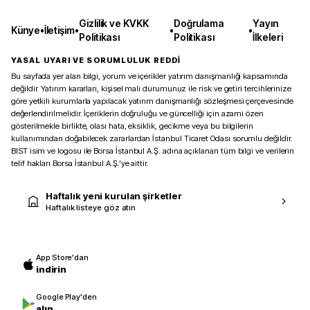
Gizlilik ve KVKK
Doğrulama
Yayın
Künye
•
İletişim
•
•
•
Politikası
Politikası
İlkeleri
YASAL UYARI VE SORUMLULUK REDDİ
Bu sayfada yer alan bilgi, yorum ve içerikler yatırım danışmanlığı kapsamında
değildir. Yatırım kararları, kişisel mali durumunuz ile risk ve getiri tercihlerinize
göre yetkili kurumlarla yapılacak yatırım danışmanlığı sözleşmesi çerçevesinde
değerlendirilmelidir. İçeriklerin doğruluğu ve güncelliği için azami özen
gösterilmekle birlikte, olası hata, eksiklik, gecikme veya bu bilgilerin
kullanımından doğabilecek zararlardan İstanbul Ticaret Odası sorumlu değildir.
BIST isim ve logosu ile Borsa İstanbul A.Ş. adına açıklanan tüm bilgi ve verilerin
telif hakları Borsa İstanbul A.Ş.’ye aittir.
Haftalık yeni kurulan şirketler
Haftalık listeye göz atın
App Store'dan
indirin
Google Play'den
alın