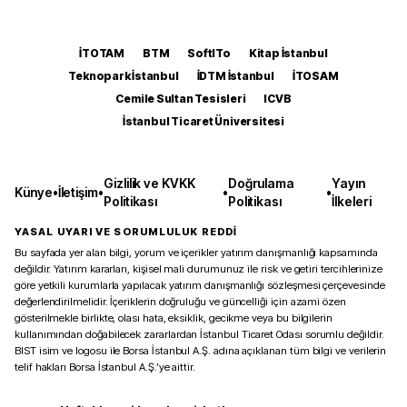
İTOTAM
BTM
SoftITo
Kitap İstanbul
Teknopark İstanbul
İDTM İstanbul
İTOSAM
Cemile Sultan Tesisleri
ICVB
İstanbul Ticaret Üniversitesi
Gizlilik ve KVKK
Doğrulama
Yayın
Künye
•
İletişim
•
•
•
Politikası
Politikası
İlkeleri
YASAL UYARI VE SORUMLULUK REDDİ
Bu sayfada yer alan bilgi, yorum ve içerikler yatırım danışmanlığı kapsamında
değildir. Yatırım kararları, kişisel mali durumunuz ile risk ve getiri tercihlerinize
göre yetkili kurumlarla yapılacak yatırım danışmanlığı sözleşmesi çerçevesinde
değerlendirilmelidir. İçeriklerin doğruluğu ve güncelliği için azami özen
gösterilmekle birlikte, olası hata, eksiklik, gecikme veya bu bilgilerin
kullanımından doğabilecek zararlardan İstanbul Ticaret Odası sorumlu değildir.
BIST isim ve logosu ile Borsa İstanbul A.Ş. adına açıklanan tüm bilgi ve verilerin
telif hakları Borsa İstanbul A.Ş.’ye aittir.