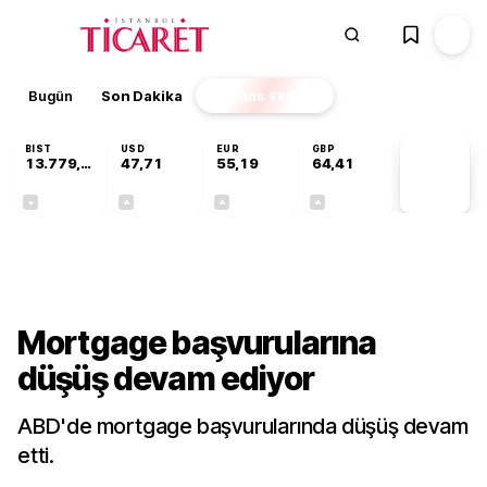
Bugün
Son Dakika
Finans
EKSTRA
BIST
USD
EUR
GBP
13.779,39
47,71
55,19
64,41
PİYASA
VERİLERİ
-0,14%
+0,18%
+0,32%
+0,38%
Ekonomi
Mortgage başvurularına
düşüş devam ediyor
ABD'de mortgage başvurularında düşüş devam
etti.