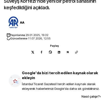
Süveyş Körfezi'nde yeni bir petrol sahasının
keşfedildiğini açıkladı.
AA
Yayınlanma
29.01.2025, 19:32
Güncellenme
11.07.2026, 12:55
Paylaş
N
Google'da bizi tercih edilen kaynak olarak
ekleyin
İstanbul Ticaret Gazetesi
'i tercih edilen kaynak olarak
ekleyerek haberlerimizi Google'da daha sık görebilirsiniz.
Kaynak ekle
Nasıl çalışır?
›