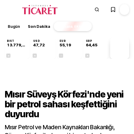
Bugün
Son Dakika
Finans
EKSTRA
BIST
USD
EUR
GBP
13.779,39
47,72
55,19
64,45
PİYASA
VERİLERİ
-0,14%
+0,02%
+0,00%
+0,05%
Dünya
Mısır Süveyş Körfezi'nde yeni
bir petrol sahası keşfettiğini
duyurdu
Mısır Petrol ve Maden Kaynakları Bakanlığı,