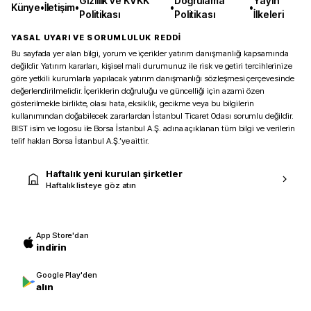
Gizlilik ve KVKK
Doğrulama
Yayın
Künye
•
İletişim
•
•
•
Politikası
Politikası
İlkeleri
YASAL UYARI VE SORUMLULUK REDDİ
Bu sayfada yer alan bilgi, yorum ve içerikler yatırım danışmanlığı kapsamında
değildir. Yatırım kararları, kişisel mali durumunuz ile risk ve getiri tercihlerinize
göre yetkili kurumlarla yapılacak yatırım danışmanlığı sözleşmesi çerçevesinde
değerlendirilmelidir. İçeriklerin doğruluğu ve güncelliği için azami özen
gösterilmekle birlikte, olası hata, eksiklik, gecikme veya bu bilgilerin
kullanımından doğabilecek zararlardan İstanbul Ticaret Odası sorumlu değildir.
BIST isim ve logosu ile Borsa İstanbul A.Ş. adına açıklanan tüm bilgi ve verilerin
telif hakları Borsa İstanbul A.Ş.’ye aittir.
Haftalık yeni kurulan şirketler
Haftalık listeye göz atın
App Store'dan
indirin
Google Play'den
alın