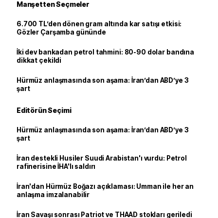
Manşetten Seçmeler
6.700 TL’den dönen gram altında kar satışı etkisi:
Gözler Çarşamba gününde
İki dev bankadan petrol tahmini: 80-90 dolar bandına
dikkat çekildi
Hürmüz anlaşmasında son aşama: İran’dan ABD’ye 3
şart
Editörün Seçimi
Hürmüz anlaşmasında son aşama: İran’dan ABD’ye 3
şart
İran destekli Husiler Suudi Arabistan'ı vurdu: Petrol
rafinerisine İHA'lı saldırı
İran'dan Hürmüz Boğazı açıklaması: Umman ile her an
anlaşma imzalanabilir
İran Savaşı sonrası Patriot ve THAAD stokları geriledi