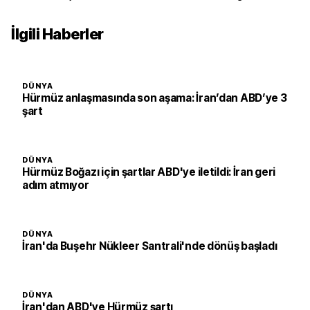
İlgili Haberler
DÜNYA
Hürmüz anlaşmasında son aşama: İran’dan ABD’ye 3
şart
DÜNYA
Hürmüz Boğazı için şartlar ABD'ye iletildi: İran geri
adım atmıyor
DÜNYA
İran'da Buşehr Nükleer Santrali'nde dönüş başladı
DÜNYA
İran'dan ABD'ye Hürmüz şartı