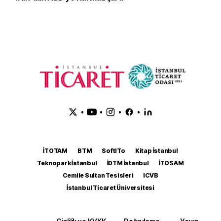
•
•
•
•
İTOTAM
BTM
SoftITo
Kitap İstanbul
Teknopark İstanbul
İDTM İstanbul
İTOSAM
Cemile Sultan Tesisleri
ICVB
İstanbul Ticaret Üniversitesi