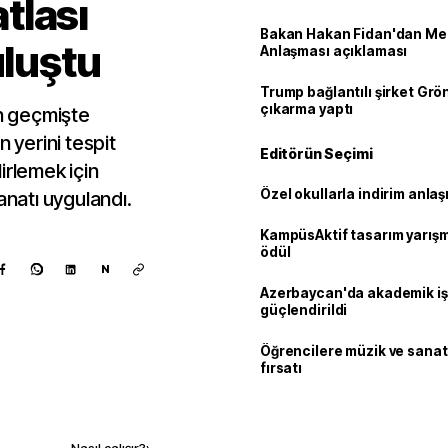
tlası
Bakan Hakan Fidan'dan Me
uluştu
Anlaşması açıklaması
Trump bağlantılı şirket Grö
çıkarma yaptı
an geçmişte
n yerini tespit
Editörün Seçimi
irlemek için
Özel okullarla indirim anla
anatı uygulandı.
KampüsAktif tasarım yarış
ödül
N
Azerbaycan'da akademik işb
güçlendirildi
Öğrencilere müzik ve sanat
fırsatı
Kaynak ekle