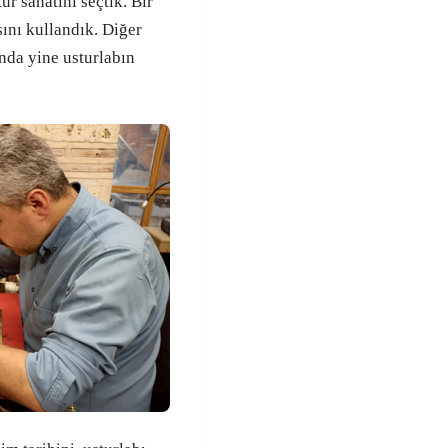
tür sanatını seçtik. Bir
sını kullandık. Diğer
nda yine usturlabın