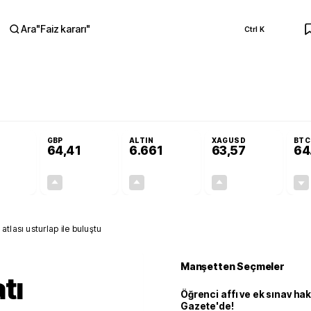
Ara
"
Faiz kararı
"
Ctrl K
RA
esmi Gazete'de!
Öğrenci affı ve ek sınav hakkı Resmi Gazete'de!
GBP
ALTIN
XAGUSD
BTC
64,41
6.661
63,57
64
+0,32%
+0,38%
+2,59%
+3,37%
0,18
0,24
167,96
2,07
tlası usturlap ile buluştu
Manşetten Seçmeler
tı
Öğrenci affı ve ek sınav ha
Gazete'de!