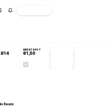
ÜYE
CANLI BORSA
Girişi
BRENTSPOT
.814
81,50
PİYASA
VERİLERİ
-0,26%
-1,55%
+0,00
-1,28
kkı Resmi