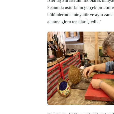
izler taşısın istedik. İlk olarak minya
kısmında usturlabın gerçek bir alıntı
bölümlerinde minyatür ve aynı zama
alanına giren temalar işledik."