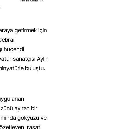
Nasıl çalışır?
›
k
Cebrail
ğı hucendi
atür sanatçısı Aylin
minyatürle buluştu.
 uygulanan
zünü ayıran bir
kısmında gökyüzü ve
 gözetleyen, rasat