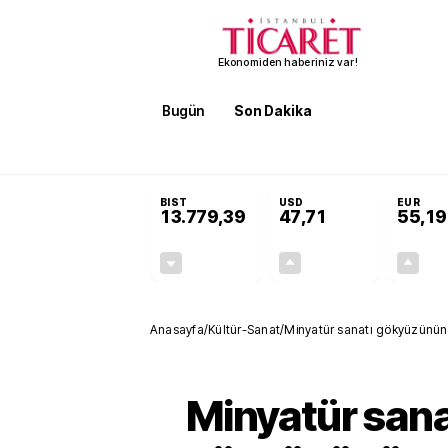
Ekonomiden haberiniz var!
Bugün
Son Dakika
Finans
EKST
SON DAKİKA
Öğrenci affı ve ek sınav hakkı R
BIST
USD
EUR
13.779,39
47,71
55,19
-0,14%
+0,18%
-19,42
0,09
Anasayfa
/
Kültür-Sanat
/
Minyatür sanatı gökyüzünün a
Minyatür sana