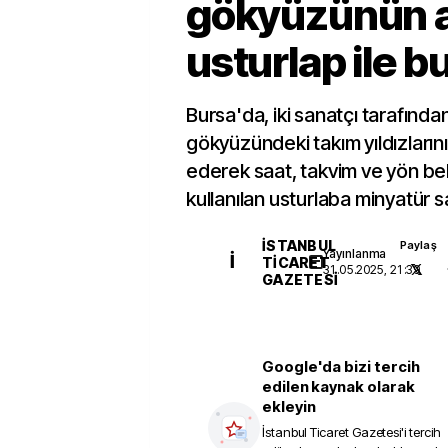
gökyüzünün a
usturlap ile b
Bursa'da, iki sanatçı tarafınd
gökyüzündeki takım yıldızlarını
ederek saat, takvim ve yön bel
kullanılan usturlaba minyatür s
İSTANBUL
Paylaş
Yayınlanma
İ
TICARET
31.05.2025, 21:39
GAZETESI
Google'da bizi tercih
edilen kaynak olarak
ekleyin
İstanbul Ticaret Gazetesi
'i tercih