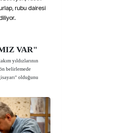
urlap, rubu dairesi
iliyor.
IMIZ VAR"
akım yıldızlarının
yön belirlemede
lgisayarı" olduğunu