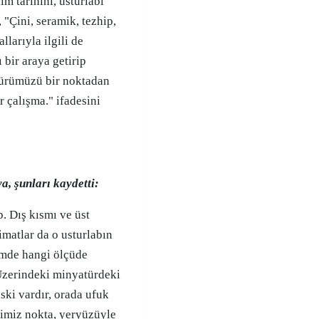
im tarihini, usturlabı
 "Çini, seramik, tezhip,
llarıyla ilgili de
 bir araya getirip
ltürümüzü bir noktadan
r çalışma." ifadesini
, şunları kaydetti:
p. Dış kısmı ve üst
imatlar da o usturlabın
emde hangi ölçüde
 Üzerindeki minyatürdeki
ski vardır, orada ufuk
ğimiz nokta, yeryüzüyle