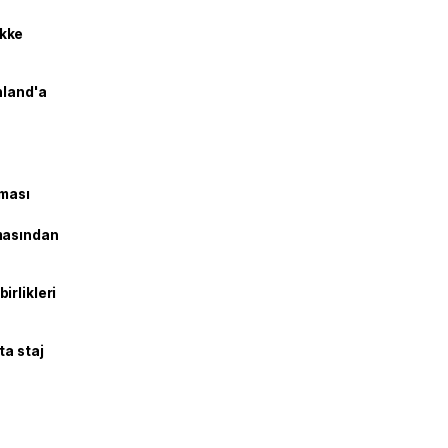
kke
nland'a
şması
masından
irlikleri
ta staj