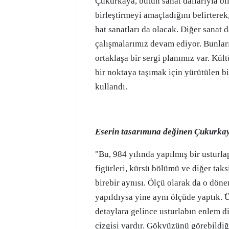
Çukurkaya, bütün sanat dallarıyla bil
birleştirmeyi amaçladığını belirterek,
hat sanatları da olacak. Diğer sanat da
çalışmalarımız devam ediyor. Bunları
ortaklaşa bir sergi planımız var. Kü
bir noktaya taşımak için yürütülen bi
kullandı.
Eserin tasarımına değinen Çukurkaya
"Bu, 984 yılında yapılmış bir usturla
figürleri, kürsü bölümü ve diğer taks
birebir aynısı. Ölçü olarak da o dön
yapıldıysa yine aynı ölçüde yaptık.
detaylara gelince usturlabın enlem di
çizgisi vardır. Gökyüzünü görebildi