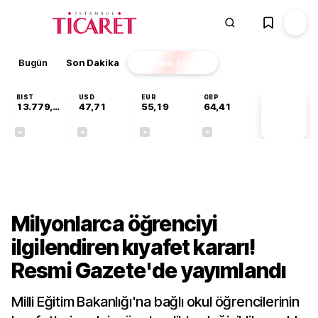
Bugün
Son Dakika
Finans
EKSTRA
BIST
USD
EUR
GBP
13.779,39
47,71
55,19
64,41
PİYASA
VERİLERİ
-0,14%
+0,18%
+0,32%
+0,38%
Kültür-Sanat
Milyonlarca öğrenciyi
ilgilendiren kıyafet kararı!
Resmi Gazete'de yayımlandı
Milli Eğitim Bakanlığı'na bağlı okul öğrencilerinin