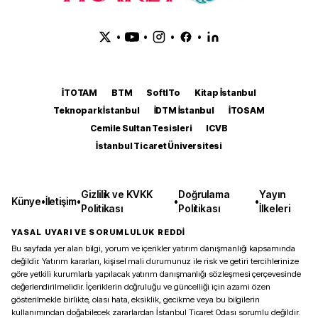
•
•
•
•
İTOTAM
BTM
SoftITo
Kitap İstanbul
Teknopark İstanbul
İDTM İstanbul
İTOSAM
Cemile Sultan Tesisleri
ICVB
İstanbul Ticaret Üniversitesi
Gizlilik ve KVKK
Doğrulama
Yayın
Künye
•
İletişim
•
•
•
Politikası
Politikası
İlkeleri
YASAL UYARI VE SORUMLULUK REDDİ
Bu sayfada yer alan bilgi, yorum ve içerikler yatırım danışmanlığı kapsamında
değildir. Yatırım kararları, kişisel mali durumunuz ile risk ve getiri tercihlerinize
göre yetkili kurumlarla yapılacak yatırım danışmanlığı sözleşmesi çerçevesinde
değerlendirilmelidir. İçeriklerin doğruluğu ve güncelliği için azami özen
gösterilmekle birlikte, olası hata, eksiklik, gecikme veya bu bilgilerin
kullanımından doğabilecek zararlardan İstanbul Ticaret Odası sorumlu değildir.