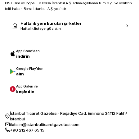
BIST isim ve logosu ile Borsa İstanbul A.Ş. adına açıklanan tüm bilgi ve verilerin
telif hakları Borsa İstanbul A.Ş.’ye aittir.
Haftalık yeni kurulan şirketler
Haftalık listeye göz atın
App Store'dan
indirin
Google Play'den
alın
App Galeri ile
keşfedin
İstanbul Ticaret Gazetesi · Reşadiye Cad. Eminönü 34112 Fatih/
İstanbul
iletisim@istanbulticaretgazetesi.com
+90 212 467 65 15