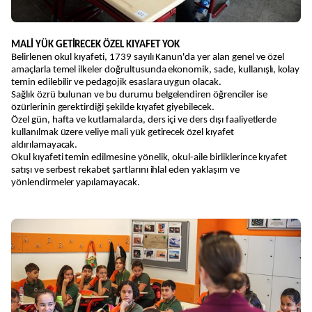
MALİ YÜK GETİRECEK ÖZEL KIYAFET YOK
Belirlenen okul kıyafeti, 1739 sayılı Kanun'da yer alan genel ve özel
amaçlarla temel ilkeler doğrultusunda ekonomik, sade, kullanışlı, kolay
temin edilebilir ve pedagojik esaslara uygun olacak.
Sağlık özrü bulunan ve bu durumu belgelendiren öğrenciler ise
özürlerinin gerektirdiği şekilde kıyafet giyebilecek.
Özel gün, hafta ve kutlamalarda, ders içi ve ders dışı faaliyetlerde
kullanılmak üzere veliye mali yük getirecek özel kıyafet
aldırılamayacak.
Okul kıyafeti temin edilmesine yönelik, okul-aile birliklerince kıyafet
satışı ve serbest rekabet şartlarını ihlal eden yaklaşım ve
yönlendirmeler yapılamayacak.