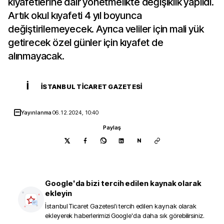
kıyafetlerine dair yönetmelikte değişiklik yapıldı.
Artık okul kıyafeti 4 yıl boyunca
değiştirilemeyecek. Ayrıca veliler için mali yük
getirecek özel günler için kıyafet de
alınmayacak.
İ
İSTANBUL TICARET GAZETESI
Yayınlanma
06.12.2024, 10:40
Paylaş
N
Google'da bizi tercih edilen kaynak olarak
ekleyin
İstanbul Ticaret Gazetesi
'i tercih edilen kaynak olarak
ekleyerek haberlerimizi Google'da daha sık görebilirsiniz.