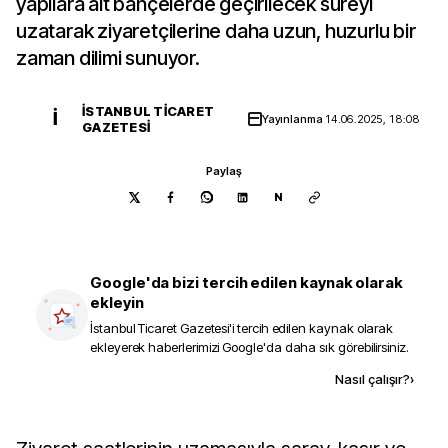
yapılara ait bahçelerde geçirilecek süreyi
uzatarak ziyaretçilerine daha uzun, huzurlu bir
zaman dilimi sunuyor.
İSTANBUL TICARET
İ
Yayınlanma
14.06.2025, 18:08
GAZETESI
Paylaş
N
Google'da bizi tercih edilen kaynak olarak
ekleyin
İstanbul Ticaret Gazetesi
'i tercih edilen kaynak olarak
ekleyerek haberlerimizi Google'da daha sık görebilirsiniz.
Kaynak ekle
Nasıl çalışır?
›