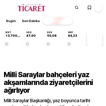
Bugün
Son Dakika
Finans
EKSTRA
BIST
USD
EUR
GBP
13.700,08
47,60
55,08
64,23
PİYASA
VERİLERİ
-0,02%
+0,06%
+0,12%
+0,21%
Kültür-Sanat
Milli Saraylar bahçeleri yaz
akşamlarında ziyaretçilerini
ağırlıyor
Milli Saraylar Başkanlığı, yaz boyunca tarihi