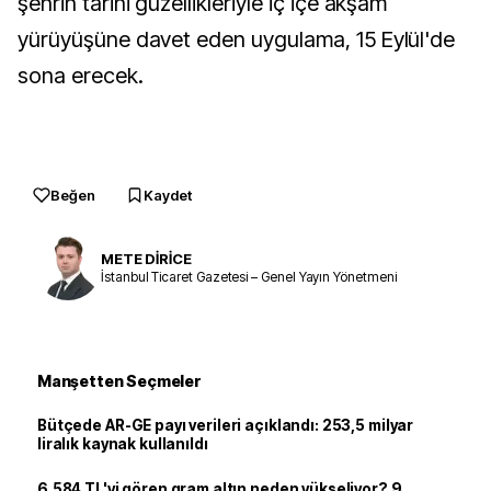
şehrin tarihi güzellikleriyle iç içe akşam
yürüyüşüne davet eden uygulama, 15 Eylül'de
sona erecek.
Beğen
Kaydet
METE DİRİCE
İstanbul Ticaret Gazetesi – Genel Yayın Yönetmeni
Manşetten Seçmeler
Bütçede AR-GE payı verileri açıklandı: 253,5 milyar
liralık kaynak kullanıldı
6.584 TL'yi gören gram altın neden yükseliyor? 9