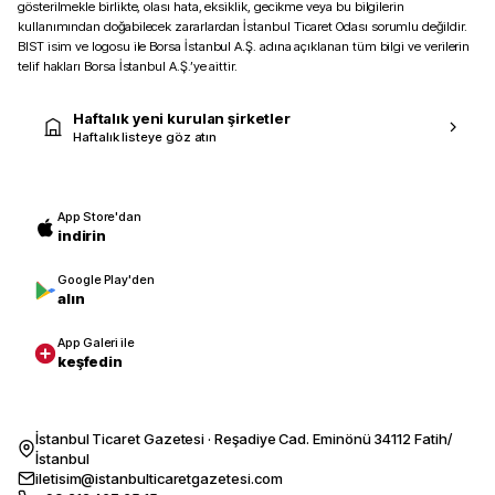
gösterilmekle birlikte, olası hata, eksiklik, gecikme veya bu bilgilerin
kullanımından doğabilecek zararlardan İstanbul Ticaret Odası sorumlu değildir.
BIST isim ve logosu ile Borsa İstanbul A.Ş. adına açıklanan tüm bilgi ve verilerin
telif hakları Borsa İstanbul A.Ş.’ye aittir.
Haftalık yeni kurulan şirketler
Haftalık listeye göz atın
App Store'dan
indirin
Google Play'den
alın
App Galeri ile
keşfedin
İstanbul Ticaret Gazetesi · Reşadiye Cad. Eminönü 34112 Fatih/
İstanbul
iletisim@istanbulticaretgazetesi.com