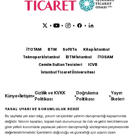
•
•
•
•
İTOTAM
BTM
SoftITo
Kitap İstanbul
Teknopark İstanbul
İDTM İstanbul
İTOSAM
Cemile Sultan Tesisleri
ICVB
İstanbul Ticaret Üniversitesi
Gizlilik ve KVKK
Doğrulama
Yayın
Künye
•
İletişim
•
•
•
Politikası
Politikası
İlkeleri
YASAL UYARI VE SORUMLULUK REDDİ
Bu sayfada yer alan bilgi, yorum ve içerikler yatırım danışmanlığı kapsamında
değildir. Yatırım kararları, kişisel mali durumunuz ile risk ve getiri tercihlerinize
göre yetkili kurumlarla yapılacak yatırım danışmanlığı sözleşmesi çerçevesinde
değerlendirilmelidir. İçeriklerin doğruluğu ve güncelliği için azami özen