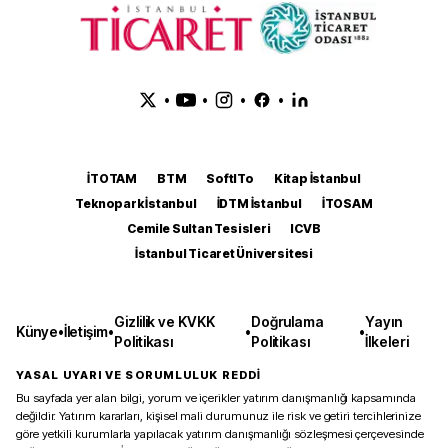
•
•
•
•
İTOTAM
BTM
SoftITo
Kitap İstanbul
Teknopark İstanbul
İDTM İstanbul
İTOSAM
Cemile Sultan Tesisleri
ICVB
İstanbul Ticaret Üniversitesi
Gizlilik ve KVKK
Doğrulama
Yayın
Künye
•
İletişim
•
•
•
Politikası
Politikası
İlkeleri
YASAL UYARI VE SORUMLULUK REDDİ
Bu sayfada yer alan bilgi, yorum ve içerikler yatırım danışmanlığı kapsamında
değildir. Yatırım kararları, kişisel mali durumunuz ile risk ve getiri tercihlerinize
göre yetkili kurumlarla yapılacak yatırım danışmanlığı sözleşmesi çerçevesinde