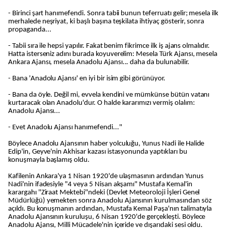
- Birinci şart hanımefendi. Sonra tabii bunun teferruatı gelir; mesela ilk
merhalede neşriyat, ki başlı başına teşkilata ihtiyaç gösterir, sonra
propaganda...
- Tabii sıra ile hepsi yapılır. Fakat benim fikrimce ilk iş ajans olmalıdır.
Hatta isterseniz adını burada koyuverelim: Mesela Türk Ajansı, mesela
Ankara Ajansı, mesela Anadolu Ajansı... daha da bulunabilir.
- Bana 'Anadolu Ajansı' en iyi bir isim gibi görünüyor.
- Bana da öyle. Değil mi, evvela kendini ve mümkünse bütün vatanı
kurtaracak olan Anadolu'dur. O halde kararımızı vermiş olalım:
Anadolu Ajansı...
- Evet Anadolu Ajansı hanımefendi..."
Böylece Anadolu Ajansının haber yolculuğu, Yunus Nadi ile Halide
Edip'in, Geyve'nin Akhisar kazası istasyonunda yaptıkları bu
konuşmayla başlamış oldu.
Kafilenin Ankara'ya 1 Nisan 1920'de ulaşmasının ardından Yunus
Nadi'nin ifadesiyle "4 veya 5 Nisan akşamı" Mustafa Kemal'in
karargahı "Ziraat Mektebi"ndeki (Devlet Meteoroloji İşleri Genel
Müdürlüğü) yemekten sonra Anadolu Ajansının kurulmasından söz
açıldı. Bu konuşmanın ardından, Mustafa Kemal Paşa'nın talimatıyla
Anadolu Ajansının kuruluşu, 6 Nisan 1920'de gerçekleşti. Böylece
Anadolu Ajansı, Milli Mücadele'nin içeride ve dışarıdaki sesi oldu.