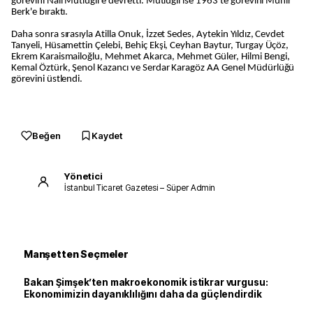
görevini Nail Mutlugil'e devretti. Mutlugil ise 1963'te görevini Münir
Berk'e bıraktı.
Daha sonra sırasıyla Atilla Onuk, İzzet Sedes, Aytekin Yıldız, Cevdet
Tanyeli, Hüsamettin Çelebi, Behiç Ekşi, Ceyhan Baytur, Turgay Üçöz,
Ekrem Karaismailoğlu, Mehmet Akarca, Mehmet Güler, Hilmi Bengi,
Kemal Öztürk, Şenol Kazancı ve Serdar Karagöz AA Genel Müdürlüğü
görevini üstlendi.
Beğen
Kaydet
Yönetici
İstanbul Ticaret Gazetesi – Süper Admin
Manşetten Seçmeler
Bakan Şimşek’ten makroekonomik istikrar vurgusu:
Ekonomimizin dayanıklılığını daha da güçlendirdik