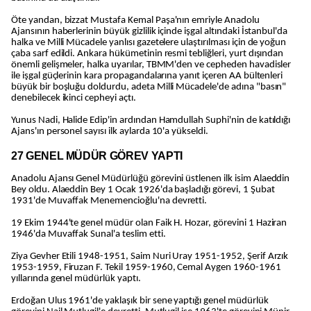
Öte yandan, bizzat Mustafa Kemal Paşa'nın emriyle Anadolu
Ajansının haberlerinin büyük gizlilik içinde işgal altındaki İstanbul'da
halka ve Milli Mücadele yanlısı gazetelere ulaştırılması için de yoğun
çaba sarf edildi. Ankara hükümetinin resmi tebliğleri, yurt dışından
önemli gelişmeler, halka uyarılar, TBMM'den ve cepheden havadisler
ile işgal güçlerinin kara propagandalarına yanıt içeren AA bültenleri
büyük bir boşluğu doldurdu, adeta Milli Mücadele'de adına "basın"
denebilecek ikinci cepheyi açtı.
Yunus Nadi, Halide Edip'in ardından Hamdullah Suphi'nin de katıldığı
Ajans'ın personel sayısı ilk aylarda 10'a yükseldi.
27 GENEL MÜDÜR GÖREV YAPTI
Anadolu Ajansı Genel Müdürlüğü görevini üstlenen ilk isim Alaeddin
Bey oldu. Alaeddin Bey 1 Ocak 1926'da başladığı görevi, 1 Şubat
1931'de Muvaffak Menemencioğlu'na devretti.
19 Ekim 1944'te genel müdür olan Faik H. Hozar, görevini 1 Haziran
1946'da Muvaffak Sunal'a teslim etti.
Ziya Gevher Etili 1948-1951, Saim Nuri Uray 1951-1952, Şerif Arzık
1953-1959, Firuzan F. Tekil 1959-1960, Cemal Aygen 1960-1961
yıllarında genel müdürlük yaptı.
Erdoğan Ulus 1961'de yaklaşık bir sene yaptığı genel müdürlük