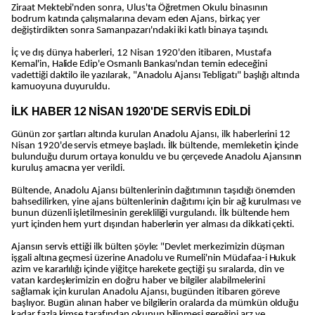
Ziraat Mektebi'nden sonra, Ulus'ta Öğretmen Okulu binasının
bodrum katında çalışmalarına devam eden Ajans, birkaç yer
değiştirdikten sonra Samanpazarı'ndaki iki katlı binaya taşındı.
İç ve dış dünya haberleri, 12 Nisan 1920'den itibaren, Mustafa
Kemal'in, Halide Edip'e Osmanlı Bankası'ndan temin edeceğini
vadettiği daktilo ile yazılarak, "Anadolu Ajansı Tebligatı" başlığı altında
kamuoyuna duyuruldu.
İLK HABER 12 NİSAN 1920'DE SERVİS EDİLDİ
Günün zor şartları altında kurulan Anadolu Ajansı, ilk haberlerini 12
Nisan 1920'de servis etmeye başladı. İlk bültende, memleketin içinde
bulunduğu durum ortaya konuldu ve bu çerçevede Anadolu Ajansının
kuruluş amacına yer verildi.
Bültende, Anadolu Ajansı bültenlerinin dağıtımının taşıdığı önemden
bahsedilirken, yine ajans bültenlerinin dağıtımı için bir ağ kurulması ve
bunun düzenli işletilmesinin gerekliliği vurgulandı. İlk bültende hem
yurt içinden hem yurt dışından haberlerin yer alması da dikkati çekti.
Ajansın servis ettiği ilk bülten şöyle: "Devlet merkezimizin düşman
işgali altına geçmesi üzerine Anadolu ve Rumeli'nin Müdafaa-i Hukuk
azim ve kararlılığı içinde yiğitçe harekete geçtiği şu sıralarda, din ve
vatan kardeşlerimizin en doğru haber ve bilgiler alabilmelerini
sağlamak için kurulan Anadolu Ajansı, bugünden itibaren göreve
başlıyor. Bugün alınan haber ve bilgilerin oralarda da mümkün olduğu
kadar fazla kimse tarafından okunup bilinmesi gereğini arz ve