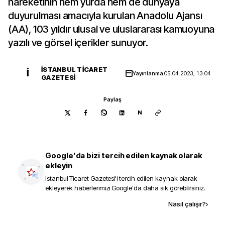
hareketinin hem yurda hem de dünyaya
duyurulması amacıyla kurulan Anadolu Ajansı
(AA), 103 yıldır ulusal ve uluslararası kamuoyuna
yazılı ve görsel içerikler sunuyor.
İSTANBUL TICARET
İ
Yayınlanma
05.04.2023, 13:04
GAZETESI
Paylaş
N
Google'da bizi tercih edilen kaynak olarak
ekleyin
İstanbul Ticaret Gazetesi
'i tercih edilen kaynak olarak
ekleyerek haberlerimizi Google'da daha sık görebilirsiniz.
Kaynak ekle
Nasıl çalışır?
›