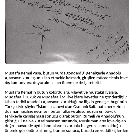
Mustafa Kemal Paşa, bütün yurda gönderdiği genelgeyle Anadolu
Ajansının kuruluşunu ilan etmekle kalmadı, girişilen mücadelenin iç ve
dış kamuoyuna duyurulmasının önemine de işaret etti.
Mustafa Kemal'in bütün kolordulara, vilayet ve müstakil livalara,
Müdafaa-i Hukuk ve Müdafaa-i Milliye idare heyetlerine gönderdiği 9
Nisan tarihli Anadolu Ajansının kurulduğuna ilişkin genelge, bugünün
Türkçesiyle şöyle: "İslam'ın canevi olan Osmanlı Saltanatı merkezinin
düşman işgaline geçmesi, bütün ülke ve ulusumuzun en büyük
tehlikeyle karşılaşması sonucu olarak bütün Rumeli ve Anadolu'nun
giriştiği ulusal ve kutsal savaşım sırasında, Müslümanların iç ve dış en
doğru havadisle aydınlanmalarının zorunlu bir gereksinme olduğu
önemle göz önüne alınmış, bunun sonucu, burada en yetkili kişilerden