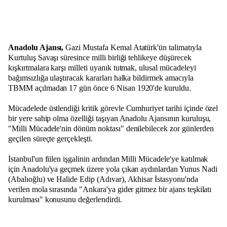
Anadolu Ajansı,
Gazi Mustafa Kemal Atatürk'ün talimatıyla
Kurtuluş Savaşı süresince milli birliği tehlikeye düşürecek
kışkırtmalara karşı milleti uyanık tutmak, ulusal mücadeleyi
bağımsızlığa ulaştıracak kararları halka bildirmek amacıyla
TBMM açılmadan 17 gün önce 6 Nisan 1920'de kuruldu.
Mücadelede üstlendiği kritik görevle Cumhuriyet tarihi içinde özel
bir yere sahip olma özelliği taşıyan Anadolu Ajansının kuruluşu,
"Milli Mücadele'nin dönüm noktası" denilebilecek zor günlerden
geçilen süreçte gerçekleşti.
İstanbul'un fiilen işgalinin ardından Milli Mücadele'ye katılmak
için Anadolu'ya geçmek üzere yola çıkan aydınlardan Yunus Nadi
(Abalıoğlu) ve Halide Edip (Adıvar), Akhisar İstasyonu'nda
verilen mola sırasında "Ankara'ya gider gitmez bir ajans teşkilatı
kurulması" konusunu değerlendirdi.