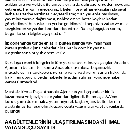
açıklamaya yer yoktur. Bu amaçla oralarda dahi özel örgütler meydana
getirerek, her gün vereceğimiz bilgilerin telgrafhane kapılarında siyah
levhalar üzerine yazılması ve yeterli araç olan yerlerde basılması,
yayımlanması ve dağıtılması, nahiyelere ve hatta köylere kadar
gönderilmesi hususlarının yerine getirilmesini hepinizin vatan ve millet
sevgisinden ve yardımlarından rica ederiz. Bu başlangıçtan sonra,
bugünkü son bilgiler aşağıdadır..."
İlk döneminde günde en az iki bülten halinde yayımlanması
kararlaştırılan Ajans haberlerinin ülkenin dört bir yanına
ulaştırılmasına büyük önem verildi.
Kuruluşu resmi bildirgelerle tüm yurda duyurulmaya çalışılan Anadolu
Ajansının bu tarihten sonra Anadolu'daki ulusal bağımsızlık
mücadelesinin gerekçeleri, gelişme yönü ve diğer unsurları hakkında
halkın en doğru iç ve dış haberlerle aydınlatılması yönünde haber
vermesi amaçlandı.
Mustafa Kemal Paşa, Anadolu Ajansının yurt çapında etkinlik
kazanması ve işleyişiyle de yakından ilgilendi. Bu amaçla AA'nın
kuruluşunu duyurmakla yetinmeyerek başta Ajans bültenlerinin
ulaştırılması konusu olmak üzere çeşitli yazışmalar yaptı, uyarılarda
bulundu.
AA BÜLTENLERİNİN ULAŞTIRILMASINDAKİ İHMAL
VATAN SUÇU SAYILDI