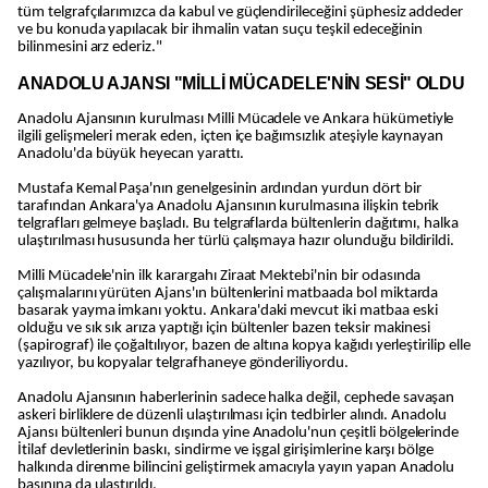
tüm telgrafçılarımızca da kabul ve güçlendirileceğini şüphesiz addeder
ve bu konuda yapılacak bir ihmalin vatan suçu teşkil edeceğinin
bilinmesini arz ederiz."
ANADOLU AJANSI "MİLLİ MÜCADELE'NİN SESİ" OLDU
Anadolu Ajansının kurulması Milli Mücadele ve Ankara hükümetiyle
ilgili gelişmeleri merak eden, içten içe bağımsızlık ateşiyle kaynayan
Anadolu'da büyük heyecan yarattı.
Mustafa Kemal Paşa'nın genelgesinin ardından yurdun dört bir
tarafından Ankara'ya Anadolu Ajansının kurulmasına ilişkin tebrik
telgrafları gelmeye başladı. Bu telgraflarda bültenlerin dağıtımı, halka
ulaştırılması hususunda her türlü çalışmaya hazır olunduğu bildirildi.
Milli Mücadele'nin ilk karargahı Ziraat Mektebi'nin bir odasında
çalışmalarını yürüten Ajans'ın bültenlerini matbaada bol miktarda
basarak yayma imkanı yoktu. Ankara'daki mevcut iki matbaa eski
olduğu ve sık sık arıza yaptığı için bültenler bazen teksir makinesi
(şapirograf) ile çoğaltılıyor, bazen de altına kopya kağıdı yerleştirilip elle
yazılıyor, bu kopyalar telgrafhaneye gönderiliyordu.
Anadolu Ajansının haberlerinin sadece halka değil, cephede savaşan
askeri birliklere de düzenli ulaştırılması için tedbirler alındı. Anadolu
Ajansı bültenleri bunun dışında yine Anadolu'nun çeşitli bölgelerinde
İtilaf devletlerinin baskı, sindirme ve işgal girişimlerine karşı bölge
halkında direnme bilincini geliştirmek amacıyla yayın yapan Anadolu
basınına da ulaştırıldı.