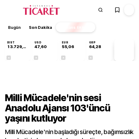
Bugün
Son Dakika
Finans
EKSTRA
BIST
USD
EUR
GBP
13.729,65
47,60
55,06
64,28
PİYASA
VERİLERİ
+0,19%
+0,06%
+0,10%
+0,29%
Kültür-Sanat
Milli Mücadele'nin sesi
Anadolu Ajansı 103'üncü
yaşını kutluyor
Milli Mücadele'nin başladığı süreçte, bağımsızlık