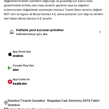
değerlendirilmelidir. İçeriklerin doğruluğu ve güncelliği için azami özen
gösterilmekle birlikte, olası hata, eksiklik, gecikme veya bu bilgilerin
kullanımından doğabilecek zararlardan İstanbul Ticaret Odası sorumlu değildir.
BIST isim ve logosu ile Borsa İstanbul A.Ş. adına açıklanan tüm bilgi ve verilerin
telif hakları Borsa İstanbul A.Ş.’ye aittir.
Haftalık yeni kurulan şirketler
Haftalık listeye göz atın
App Store'dan
indirin
Google Play'den
alın
App Galeri ile
keşfedin
İstanbul Ticaret Gazetesi · Reşadiye Cad. Eminönü 34112 Fatih/
İstanbul