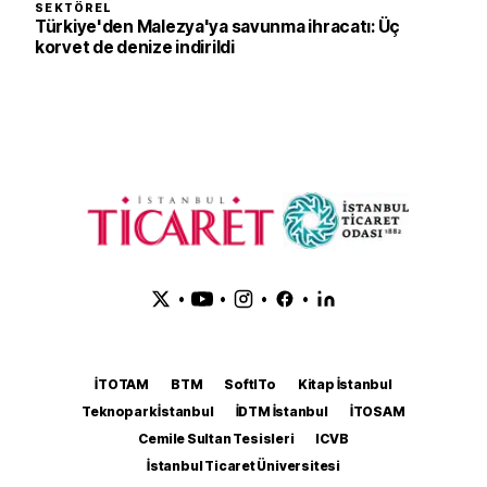
SEKTÖREL
Türkiye'den Malezya'ya savunma ihracatı: Üç
korvet de denize indirildi
•
•
•
•
İTOTAM
BTM
SoftITo
Kitap İstanbul
Teknopark İstanbul
İDTM İstanbul
İTOSAM
Cemile Sultan Tesisleri
ICVB
İstanbul Ticaret Üniversitesi