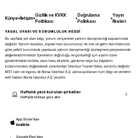
Gizlilik ve KVKK
Doğrulama
Yayın
Künye
•
İletişim
•
•
•
Politikası
Politikası
İlkeleri
YASAL UYARI VE SORUMLULUK REDDİ
Bu sayfada yer alan bilgi, yorum ve içerikler yatırım danışmanlığı kapsamında
değildir. Yatırım kararları, kişisel mali durumunuz ile risk ve getiri tercihlerinize
göre yetkili kurumlarla yapılacak yatırım danışmanlığı sözleşmesi çerçevesinde
değerlendirilmelidir. İçeriklerin doğruluğu ve güncelliği için azami özen
gösterilmekle birlikte, olası hata, eksiklik, gecikme veya bu bilgilerin
kullanımından doğabilecek zararlardan İstanbul Ticaret Odası sorumlu değildir.
BIST isim ve logosu ile Borsa İstanbul A.Ş. adına açıklanan tüm bilgi ve verilerin
telif hakları Borsa İstanbul A.Ş.’ye aittir.
Haftalık yeni kurulan şirketler
Haftalık listeye göz atın
App Store'dan
indirin
Google Play'den