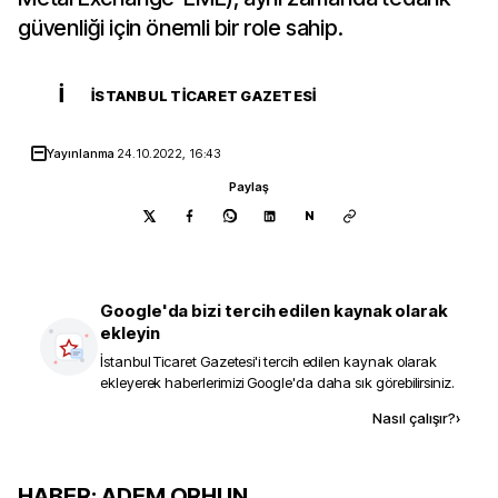
güvenliği için önemli bir role sahip.
İ
İSTANBUL TICARET GAZETESI
Yayınlanma
24.10.2022, 16:43
Paylaş
N
Google'da bizi tercih edilen kaynak olarak
ekleyin
İstanbul Ticaret Gazetesi
'i tercih edilen kaynak olarak
ekleyerek haberlerimizi Google'da daha sık görebilirsiniz.
Kaynak ekle
Nasıl çalışır?
›
HABER: ADEM ORHUN