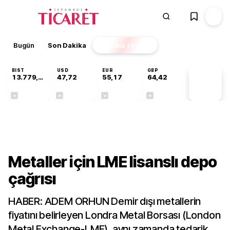
Bugün
Son Dakika
Finans
EKSTRA
BIST
USD
EUR
GBP
13.779,39
47,72
55,17
64,42
PİYASA
VERİLERİ
-0,14%
+0,01%
-0,04%
+0,01%
Sektörel
Metaller için LME lisanslı depo
çağrısı
HABER: ADEM ORHUN Demir dışı metallerin
fiyatını belirleyen Londra Metal Borsası (London
Metal Exchange-LME), aynı zamanda tedarik