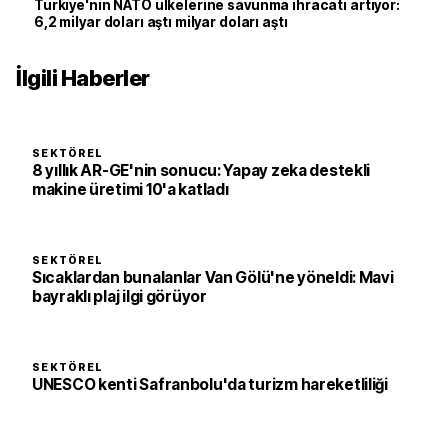
Türkiye'nin NATO ülkelerine savunma ihracatı artıyor:
6,2 milyar doları aştı milyar doları aştı
İlgili Haberler
SEKTÖREL
8 yıllık AR-GE'nin sonucu: Yapay zeka destekli
makine üretimi 10'a katladı
SEKTÖREL
Sıcaklardan bunalanlar Van Gölü'ne yöneldi: Mavi
bayraklı plaj ilgi görüyor
SEKTÖREL
UNESCO kenti Safranbolu'da turizm hareketliliği