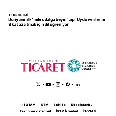
TEKNOLOJI
Dünyanın ilk 'mikrodalga beyin' çipi: Uydu verilerini
8 kat azaltmak için dil öğreniyor
•
•
•
•
İTOTAM
BTM
SoftITo
Kitap İstanbul
Teknopark İstanbul
İDTM İstanbul
İTOSAM