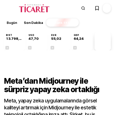
Bugün
Son Dakika
Finans
EKSTRA
BIST
USD
EUR
GBP
13.798,82
47,70
55,02
64,24
PİYASA
VERİLERİ
+0,70%
+0,16%
+0,01%
+0,10%
Teknoloji
Meta’dan Midjourney ile
sürpriz yapay zeka ortaklığı
Meta, yapay zeka uygulamalarında görsel
kaliteyi artırmak için Midjourney ile estetik
teknoloji ortaklığına imza attı. Şirket, bu iş