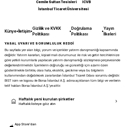
Cemile Sultan Tesisleri
ICVB
İstanbul Ticaret Üniversitesi
Gizlilik ve KVKK
Doğrulama
Yayın
Künye
•
İletişim
•
•
•
Politikası
Politikası
İlkeleri
YASAL UYARI VE SORUMLULUK REDDİ
Bu sayfada yer alan bilgi, yorum ve içerikler yatırım danışmanlığı kapsamında
değildir. Yatırım kararları, kişisel mali durumunuz ile risk ve getiri tercihlerinize
göre yetkili kurumlarla yapılacak yatırım danışmanlığı sözleşmesi çerçevesinde
değerlendirilmelidir. İçeriklerin doğruluğu ve güncelliği için azami özen
gösterilmekle birlikte, olası hata, eksiklik, gecikme veya bu bilgilerin
kullanımından doğabilecek zararlardan İstanbul Ticaret Odası sorumlu değildir.
BIST isim ve logosu ile Borsa İstanbul A.Ş. adına açıklanan tüm bilgi ve verilerin
telif hakları Borsa İstanbul A.Ş.’ye aittir.
Haftalık yeni kurulan şirketler
Haftalık listeye göz atın
App Store'dan