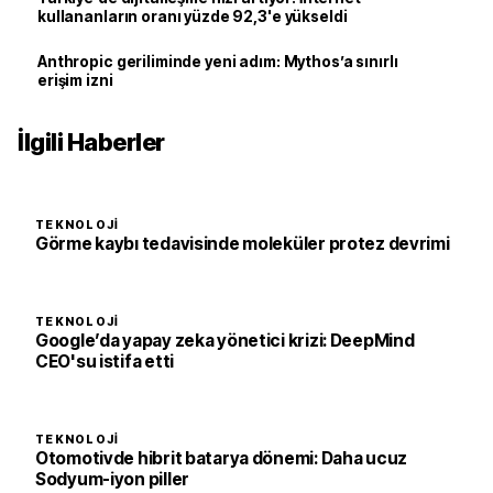
kullananların oranı yüzde 92,3'e yükseldi
Anthropic geriliminde yeni adım: Mythos’a sınırlı
erişim izni
İlgili Haberler
TEKNOLOJI
Görme kaybı tedavisinde moleküler protez devrimi
TEKNOLOJI
Google’da yapay zeka yönetici krizi: DeepMind
CEO'su istifa etti
TEKNOLOJI
Otomotivde hibrit batarya dönemi: Daha ucuz
Sodyum-iyon piller