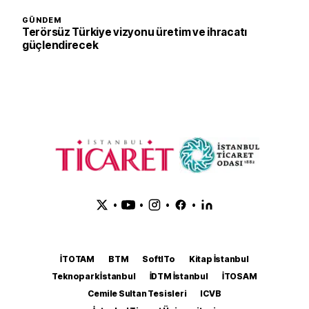
GÜNDEM
Terörsüz Türkiye vizyonu üretim ve ihracatı
güçlendirecek
•
•
•
•
İTOTAM
BTM
SoftITo
Kitap İstanbul
Teknopark İstanbul
İDTM İstanbul
İTOSAM
Cemile Sultan Tesisleri
ICVB