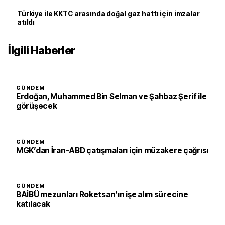
Türkiye ile KKTC arasında doğal gaz hattı için imzalar
atıldı
İlgili Haberler
GÜNDEM
Erdoğan, Muhammed Bin Selman ve Şahbaz Şerif ile
görüşecek
GÜNDEM
MGK’dan İran-ABD çatışmaları için müzakere çağrısı
GÜNDEM
BAİBÜ mezunları Roketsan’ın işe alım sürecine
katılacak