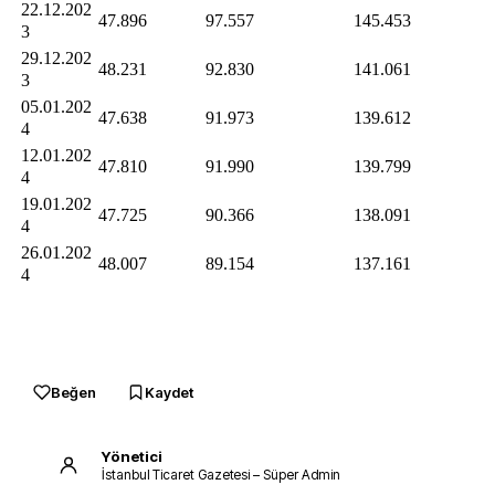
22.12.202
47.896
97.557
145.453
3
29.12.202
48.231
92.830
141.061
3
05.01.202
47.638
91.973
139.612
4
12.01.202
47.810
91.990
139.799
4
19.01.202
47.725
90.366
138.091
4
26.01.202
48.007
89.154
137.161
4
Beğen
Kaydet
Yönetici
İstanbul Ticaret Gazetesi – Süper Admin