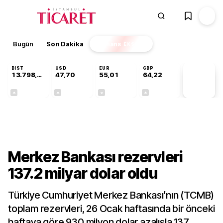
Bugün
Son Dakika
Finans
EKSTRA
BIST
USD
EUR
GBP
13.798,82
47,70
55,01
64,22
PİYASA
VERİLERİ
+0,70%
+0,17%
-0,01%
+0,08%
Gündem
Merkez Bankası rezervleri
137.2 milyar dolar oldu
Türkiye Cumhuriyet Merkez Bankası’nın (TCMB)
toplam rezervleri, 26 Ocak haftasında bir önceki
haftaya göre 930 milyon dolar azalışla 137