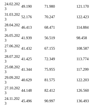
24.02.202
49.190
71.980
121.170
3
31.03.202
52.176
70.247
122.423
3
28.04.202
46.413
68.471
114.884
3
26.05.202
41.939
56.519
98.458
3
27.06.202
41.432
67.155
108.587
3
28.07.202
41.425
72.349
113.774
3
25.08.202
41.344
75.955
117.299
3
29.09.202
40.629
81.575
122.203
3
27.10.202
44.148
82.412
126.560
3
24.11.202
45.496
90.997
136.493
3