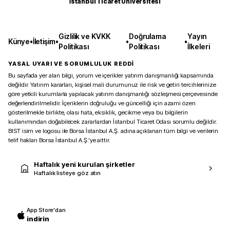
İstanbul Ticaret Üniversitesi
Gizlilik ve KVKK
Doğrulama
Yayın
Künye
•
İletişim
•
•
•
Politikası
Politikası
İlkeleri
YASAL UYARI VE SORUMLULUK REDDİ
Bu sayfada yer alan bilgi, yorum ve içerikler yatırım danışmanlığı kapsamında
değildir. Yatırım kararları, kişisel mali durumunuz ile risk ve getiri tercihlerinize
göre yetkili kurumlarla yapılacak yatırım danışmanlığı sözleşmesi çerçevesinde
değerlendirilmelidir. İçeriklerin doğruluğu ve güncelliği için azami özen
gösterilmekle birlikte, olası hata, eksiklik, gecikme veya bu bilgilerin
kullanımından doğabilecek zararlardan İstanbul Ticaret Odası sorumlu değildir.
BIST isim ve logosu ile Borsa İstanbul A.Ş. adına açıklanan tüm bilgi ve verilerin
telif hakları Borsa İstanbul A.Ş.’ye aittir.
Haftalık yeni kurulan şirketler
Haftalık listeye göz atın
App Store'dan
indirin