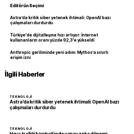
Editörün Seçimi
Astra’da kritik siber yetenek ihtimali: OpenAI bazı
çalışmaları durdurdu
Türkiye'de dijitalleşme hızı artıyor: İnternet
kullananların oranı yüzde 92,3'e yükseldi
Anthropic geriliminde yeni adım: Mythos’a sınırlı
erişim izni
İlgili Haberler
TEKNOLOJI
Astra’da kritik siber yetenek ihtimali: OpenAI bazı
çalışmaları durdurdu
TEKNOLOJI
Hava trafiği kontrolünde yapay zeka dönemi