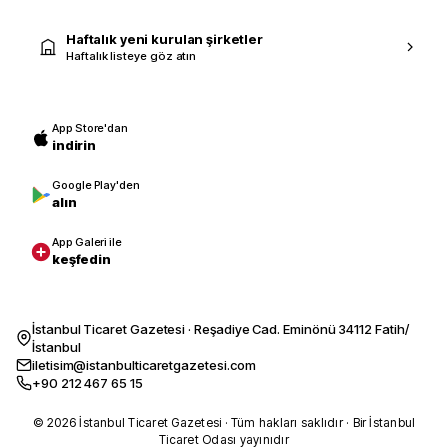
Haftalık yeni kurulan şirketler
Haftalık listeye göz atın
App Store'dan
indirin
Google Play'den
alın
App Galeri ile
keşfedin
İstanbul Ticaret Gazetesi · Reşadiye Cad. Eminönü 34112 Fatih/
İstanbul
iletisim@istanbulticaretgazetesi.com
+90 212 467 65 15
© 2026 İstanbul Ticaret Gazetesi · Tüm hakları saklıdır · Bir İstanbul
Ticaret Odası yayınıdır