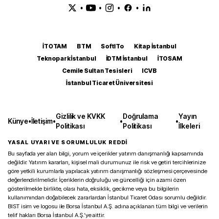
•
•
•
•
İTOTAM
BTM
SoftITo
Kitap İstanbul
Teknopark İstanbul
İDTM İstanbul
İTOSAM
Cemile Sultan Tesisleri
ICVB
İstanbul Ticaret Üniversitesi
Gizlilik ve KVKK
Doğrulama
Yayın
Künye
•
İletişim
•
•
•
Politikası
Politikası
İlkeleri
YASAL UYARI VE SORUMLULUK REDDİ
Bu sayfada yer alan bilgi, yorum ve içerikler yatırım danışmanlığı kapsamında
değildir. Yatırım kararları, kişisel mali durumunuz ile risk ve getiri tercihlerinize
göre yetkili kurumlarla yapılacak yatırım danışmanlığı sözleşmesi çerçevesinde
değerlendirilmelidir. İçeriklerin doğruluğu ve güncelliği için azami özen
gösterilmekle birlikte, olası hata, eksiklik, gecikme veya bu bilgilerin
kullanımından doğabilecek zararlardan İstanbul Ticaret Odası sorumlu değildir.
BIST isim ve logosu ile Borsa İstanbul A.Ş. adına açıklanan tüm bilgi ve verilerin
telif hakları Borsa İstanbul A.Ş.’ye aittir.