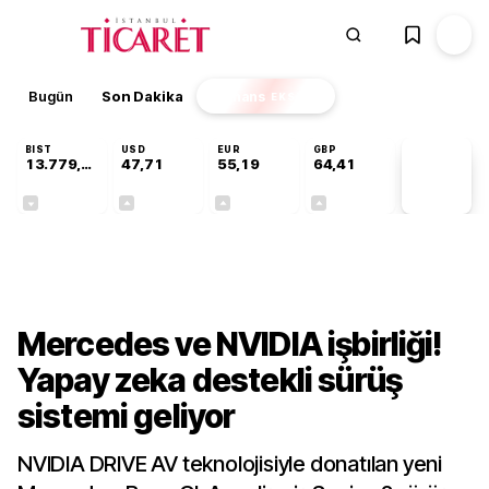
Bugün
Son Dakika
Finans
EKSTRA
BIST
USD
EUR
GBP
13.779,39
47,71
55,19
64,41
PİYASA
VERİLERİ
-0,14%
+0,18%
+0,32%
+0,38%
Teknoloji
Mercedes ve NVIDIA işbirliği!
Yapay zeka destekli sürüş
sistemi geliyor
NVIDIA DRIVE AV teknolojisiyle donatılan yeni