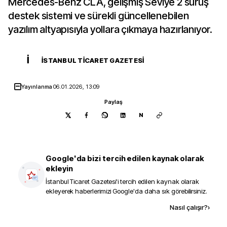
Mercedes-Benz CLA, gelişmiş Seviye 2 sürüş
destek sistemi ve sürekli güncellenebilen
yazılım altyapısıyla yollara çıkmaya hazırlanıyor.
İ
İSTANBUL TICARET GAZETESI
Yayınlanma
06.01.2026, 13:09
Paylaş
N
Google'da bizi tercih edilen kaynak olarak
ekleyin
İstanbul Ticaret Gazetesi
'i tercih edilen kaynak olarak
ekleyerek haberlerimizi Google'da daha sık görebilirsiniz.
Kaynak ekle
Nasıl çalışır?
›