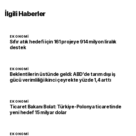
İlgili Haberler
EKONOMI
Sıfır atık hedefi için 161 projeye 914 milyon liralık
destek
EKONOMI
Beklentilerin üstünde geldi: ABD’de tarım dışı iş
gücü verimliliği ikinci çeyrekte yüzde 1,4 arttı
EKONOMI
Ticaret Bakanı Bolat: Türkiye-Polonya ticaretinde
yeni hedef 15 milyar dolar
EKONOMI