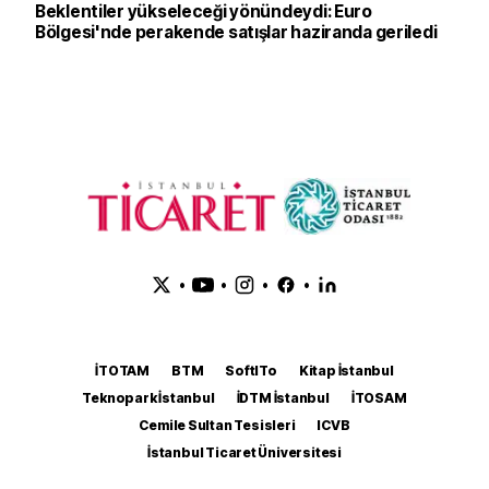
Beklentiler yükseleceği yönündeydi: Euro
Bölgesi'nde perakende satışlar haziranda geriledi
•
•
•
•
İTOTAM
BTM
SoftITo
Kitap İstanbul
Teknopark İstanbul
İDTM İstanbul
İTOSAM
Cemile Sultan Tesisleri
ICVB
İstanbul Ticaret Üniversitesi