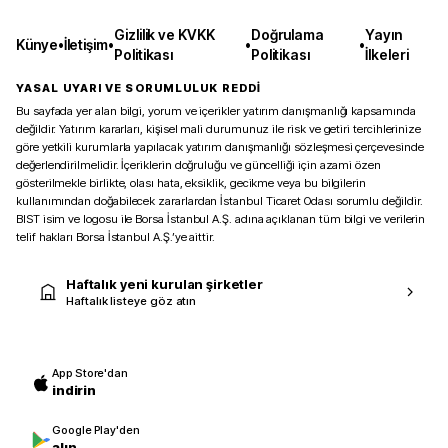
Gizlilik ve KVKK
Doğrulama
Yayın
Künye
•
İletişim
•
•
•
Politikası
Politikası
İlkeleri
YASAL UYARI VE SORUMLULUK REDDİ
Bu sayfada yer alan bilgi, yorum ve içerikler yatırım danışmanlığı kapsamında
değildir. Yatırım kararları, kişisel mali durumunuz ile risk ve getiri tercihlerinize
göre yetkili kurumlarla yapılacak yatırım danışmanlığı sözleşmesi çerçevesinde
değerlendirilmelidir. İçeriklerin doğruluğu ve güncelliği için azami özen
gösterilmekle birlikte, olası hata, eksiklik, gecikme veya bu bilgilerin
kullanımından doğabilecek zararlardan İstanbul Ticaret Odası sorumlu değildir.
BIST isim ve logosu ile Borsa İstanbul A.Ş. adına açıklanan tüm bilgi ve verilerin
telif hakları Borsa İstanbul A.Ş.’ye aittir.
Haftalık yeni kurulan şirketler
Haftalık listeye göz atın
App Store'dan
indirin
Google Play'den
alın