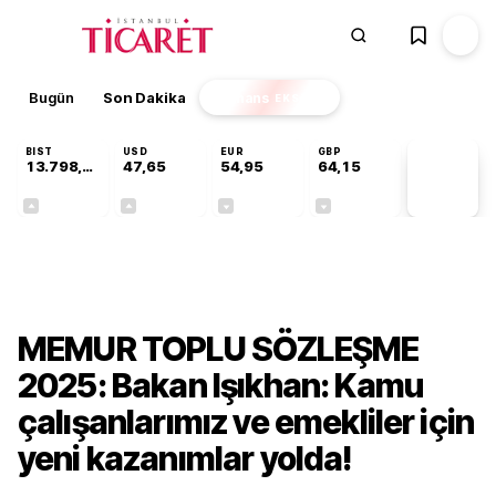
Bugün
Son Dakika
Finans
EKSTRA
BIST
USD
EUR
GBP
13.798,82
47,65
54,95
64,15
PİYASA
VERİLERİ
+0,70%
+0,05%
-0,12%
-0,04%
Ekonomi
MEMUR TOPLU SÖZLEŞME
2025: Bakan Işıkhan: Kamu
çalışanlarımız ve emekliler için
yeni kazanımlar yolda!