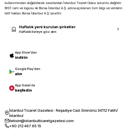
kullanımından doğabilecek zararlardan İstanbul Ticaret Odası sorumlu değildir.
BIST isim ve logosu ile Borsa İstanbul A.Ş. adına açıklanan tüm bilgi ve verilerin
telif hakları Borsa İstanbul A.Ş.’ye aittir.
Haftalık yeni kurulan şirketler
Haftalık listeye göz atın
App Store'dan
indirin
Google Play'den
alın
App Galeri ile
keşfedin
İstanbul Ticaret Gazetesi · Reşadiye Cad. Eminönü 34112 Fatih/
İstanbul
iletisim@istanbulticaretgazetesi.com
+90 212 467 65 15