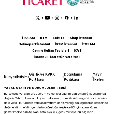
•
•
•
•
İTOTAM
BTM
SoftITo
Kitap İstanbul
Teknopark İstanbul
İDTM İstanbul
İTOSAM
Cemile Sultan Tesisleri
ICVB
İstanbul Ticaret Üniversitesi
Gizlilik ve KVKK
Doğrulama
Yayın
Künye
•
İletişim
•
•
•
Politikası
Politikası
İlkeleri
YASAL UYARI VE SORUMLULUK REDDİ
Bu sayfada yer alan bilgi, yorum ve içerikler yatırım danışmanlığı kapsamında
değildir. Yatırım kararları, kişisel mali durumunuz ile risk ve getiri tercihlerinize
göre yetkili kurumlarla yapılacak yatırım danışmanlığı sözleşmesi çerçevesinde
değerlendirilmelidir. İçeriklerin doğruluğu ve güncelliği için azami özen
gösterilmekle birlikte, olası hata, eksiklik, gecikme veya bu bilgilerin