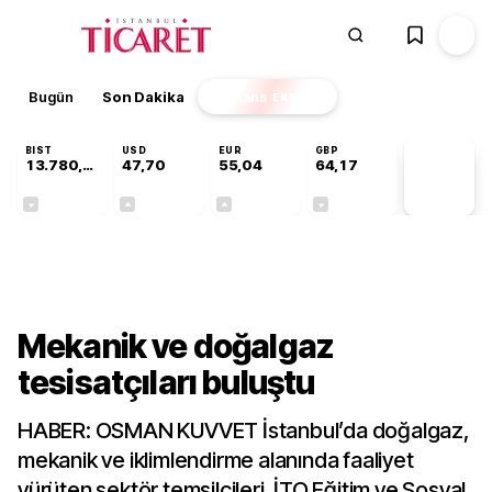
Bugün
Son Dakika
Finans
EKSTRA
BIST
USD
EUR
GBP
13.780,94
47,70
55,04
64,17
PİYASA
VERİLERİ
-0,13%
+0,17%
+0,04%
-0,01%
Sektörel
Mekanik ve doğalgaz
tesisatçıları buluştu
HABER: OSMAN KUVVET İstanbul’da doğalgaz,
mekanik ve iklimlendirme alanında faaliyet
yürüten sektör temsilcileri, İTO Eğitim ve Sosyal