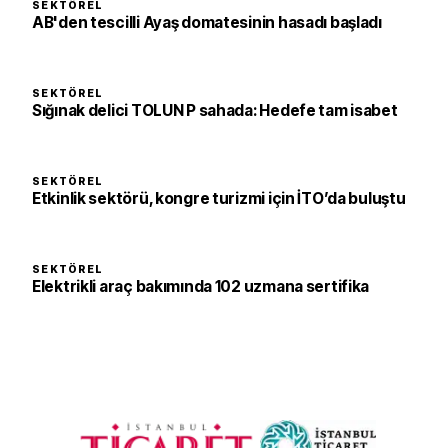
SEKTÖREL
AB'den tescilli Ayaş domatesinin hasadı başladı
SEKTÖREL
Sığınak delici TOLUN P sahada: Hedefe tam isabet
SEKTÖREL
Etkinlik sektörü, kongre turizmi için İTO’da buluştu
SEKTÖREL
Elektrikli araç bakımında 102 uzmana sertifika