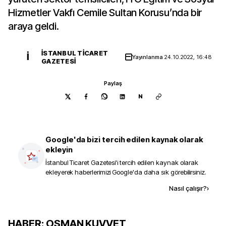
Hizmetler Vakfı Cemile Sultan Korusu’nda bir
araya geldi.
İSTANBUL TICARET
İ
Yayınlanma
24.10.2022, 16:48
GAZETESI
Paylaş
N
Google'da bizi tercih edilen kaynak olarak
ekleyin
İstanbul Ticaret Gazetesi
'i tercih edilen kaynak olarak
ekleyerek haberlerimizi Google'da daha sık görebilirsiniz.
Kaynak ekle
Nasıl çalışır?
›
HABER: OSMAN KUVVET