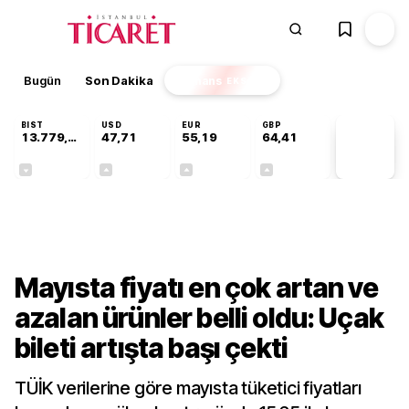
Bugün
Son Dakika
Finans
EKSTRA
BIST
USD
EUR
GBP
13.779,39
47,71
55,19
64,41
PİYASA
VERİLERİ
-0,14%
+0,18%
+0,32%
+0,38%
Ekonomi
Mayısta fiyatı en çok artan ve
azalan ürünler belli oldu: Uçak
bileti artışta başı çekti
TÜİK verilerine göre mayısta tüketici fiyatları