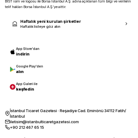
BIST isim ve logosu ile Borsa İstanbul A.Ş. adına açıklanan tüm bilgi ve verilerin
telif hakları Borsa İstanbul A.Ş.’ye aittir.
Haftalık yeni kurulan şirketler
Haftalık listeye göz atın
App Store'dan
indirin
Google Play'den
alın
App Galeri ile
keşfedin
İstanbul Ticaret Gazetesi · Reşadiye Cad. Eminönü 34112 Fatih/
İstanbul
iletisim@istanbulticaretgazetesi.com
+90 212 467 65 15