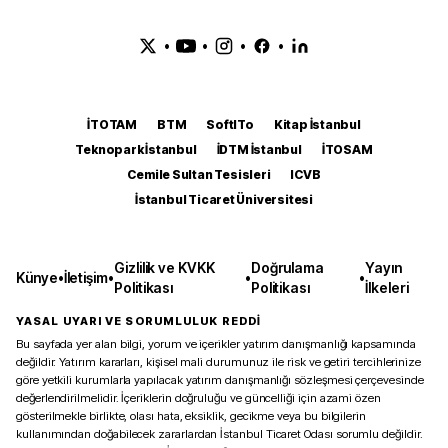
•
•
•
•
İTOTAM
BTM
SoftITo
Kitap İstanbul
Teknopark İstanbul
İDTM İstanbul
İTOSAM
Cemile Sultan Tesisleri
ICVB
İstanbul Ticaret Üniversitesi
Gizlilik ve KVKK
Doğrulama
Yayın
Künye
•
İletişim
•
•
•
Politikası
Politikası
İlkeleri
YASAL UYARI VE SORUMLULUK REDDİ
Bu sayfada yer alan bilgi, yorum ve içerikler yatırım danışmanlığı kapsamında
değildir. Yatırım kararları, kişisel mali durumunuz ile risk ve getiri tercihlerinize
göre yetkili kurumlarla yapılacak yatırım danışmanlığı sözleşmesi çerçevesinde
değerlendirilmelidir. İçeriklerin doğruluğu ve güncelliği için azami özen
gösterilmekle birlikte, olası hata, eksiklik, gecikme veya bu bilgilerin
kullanımından doğabilecek zararlardan İstanbul Ticaret Odası sorumlu değildir.