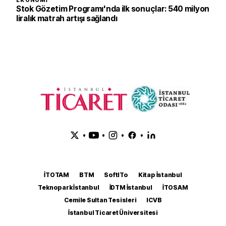
EKONOMI
Stok Gözetim Programı'nda ilk sonuçlar: 540 milyon
liralık matrah artışı sağlandı
•
•
•
•
İTOTAM
BTM
SoftITo
Kitap İstanbul
Teknopark İstanbul
İDTM İstanbul
İTOSAM
Cemile Sultan Tesisleri
ICVB
İstanbul Ticaret Üniversitesi