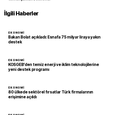
İlgili Haberler
EKONOMI
Bakan Bolat açıkladı: Esnafa 75 milyar liraya yakın
destek
EKONOMI
KOSGEB’den temiz enerji ve iklim teknolojilerine
yeni destek programı
EKONOMI
80 ülkede sektörel fırsatlar Türk firmalarının
erişimine açıldı