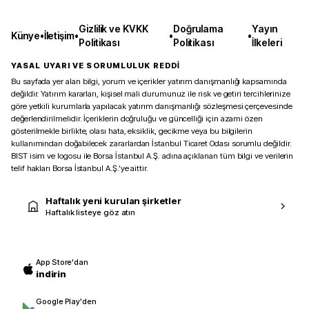
Gizlilik ve KVKK
Doğrulama
Yayın
Künye
•
İletişim
•
•
•
Politikası
Politikası
İlkeleri
YASAL UYARI VE SORUMLULUK REDDİ
Bu sayfada yer alan bilgi, yorum ve içerikler yatırım danışmanlığı kapsamında
değildir. Yatırım kararları, kişisel mali durumunuz ile risk ve getiri tercihlerinize
göre yetkili kurumlarla yapılacak yatırım danışmanlığı sözleşmesi çerçevesinde
değerlendirilmelidir. İçeriklerin doğruluğu ve güncelliği için azami özen
gösterilmekle birlikte, olası hata, eksiklik, gecikme veya bu bilgilerin
kullanımından doğabilecek zararlardan İstanbul Ticaret Odası sorumlu değildir.
BIST isim ve logosu ile Borsa İstanbul A.Ş. adına açıklanan tüm bilgi ve verilerin
telif hakları Borsa İstanbul A.Ş.’ye aittir.
Haftalık yeni kurulan şirketler
Haftalık listeye göz atın
App Store'dan
indirin
Google Play'den