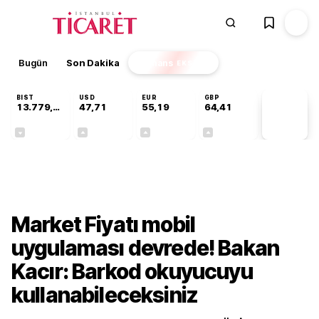
Bugün
Son Dakika
Finans
EKSTRA
BIST
USD
EUR
GBP
13.779,39
47,71
55,19
64,41
PİYASA
VERİLERİ
-0,14%
+0,18%
+0,32%
+0,38%
Ekonomi
Market Fiyatı mobil
uygulaması devrede! Bakan
Kacır: Barkod okuyucuyu
kullanabileceksiniz