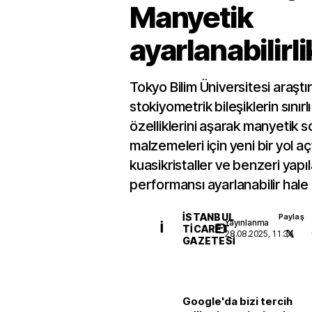
Manyetik
ayarlanabilirli
Tokyo Bilim Üniversitesi araştır
stokiyometrik bileşiklerin sınır
özelliklerini aşarak manyetik
malzemeleri için yeni bir yol aç
kuasikristaller ve benzeri yap
performansı ayarlanabilir hale 
İSTANBUL
Paylaş
Yayınlanma
İ
TICARET
28.08.2025, 11:34
GAZETESI
Google'da bizi tercih