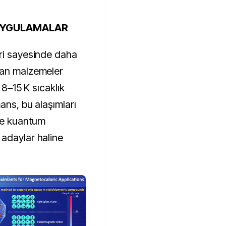
UYGULAMALAR
ri sayesinde daha
nan malzemeler
. 8–15 K sıcaklık
ans, bu alaşımları
 ve kuantum
adaylar haline