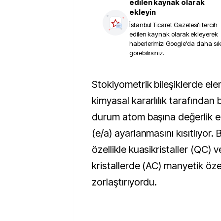
edilen kaynak olarak
ekleyin
İstanbul Ticaret Gazetesi
'i tercih
edilen kaynak olarak ekleyerek
haberlerimizi Google'da daha sı
görebilirsiniz.
Stokiyometrik bileşiklerde element oranları
kimyasal kararlılık tarafından 
durum atom başına değerlik el
(e/a) ayarlanmasını kısıtlıyor. 
özellikle kuasikristaller (QC) v
kristallerde (AC) manyetik öze
zorlaştırıyordu.