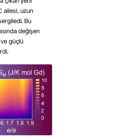
ya çıkan yeni
ailesi, uzun
ergiledi. Bu
rasında değişen
u ve güçlü
rdi.