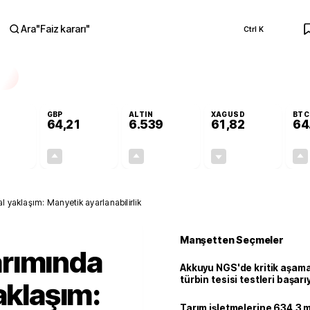
Ara
"
Faiz kararı
"
Ctrl K
RA
GBP
ALTIN
XAGUSD
BTC
64,21
6.539
61,82
64
+0,08%
+0,18%
+0,66%
-0,35%
0,04
0,11
42,74
-0,22
 yaklaşım: Manyetik ayarlanabilirlik
Manşetten Seçmeler
rımında
Akkuyu NGS'de kritik aşama:
türbin tesisi testleri başarı
aklaşım:
tamamlandı
Tarım işletmelerine 634.3 m