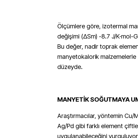
Ölçümlere göre, izotermal ma
değişimi (ΔSm) -8.7 J/K·mol-Gd
Bu değer, nadir toprak element
manyetokalorik malzemelerle 
düzeyde.
MANYETİK SOĞUTMAYA U
Araştırmacılar, yöntemin Cu/
Ag/Pd gibi farklı element çiftl
uygulanabileceğini vurguluyor