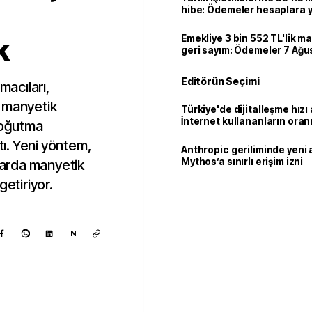
hibe: Ödemeler hesaplara ya
k
Emekliye 3 bin 552 TL'lik ma
geri sayım: Ödemeler 7 Ağu
Editörün Seçimi
macıları,
lı manyetik
Türkiye'de dijitalleşme hızı 
İnternet kullananların oran
 soğutma
92,3'e yükseldi
tı. Yeni yöntem,
Anthropic geriliminde yeni 
Mythos’a sınırlı erişim izni
ılarda manyetik
getiriyor.
N