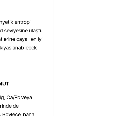
nyetik entropi
 seviyesine ulaştı.
lerine dayalı en iyi
kıyaslanabilecek
MUT
Mg, Ca/Pb veya
erinde de
. Böylece, pahalı