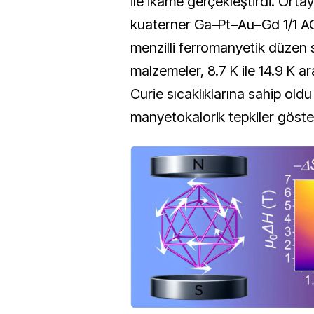
ile ikame gerçekleştirdi. Orta
kuaterner Ga–Pt–Au–Gd 1/1 AC 
menzilli ferromanyetik düzen s
malzemeler, 8.7 K ile 14.9 K a
Curie sıcaklıklarına sahip old
manyetokalorik tepkiler göste