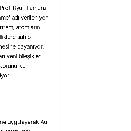
Prof. Ryuji Tamura
ame’ adı verilen yeni
öntem, atomların
liklere sahip
lmesine dayanıyor.
 yeni bileşikler
k korunurken
iyor.
ğine uygulayarak Au