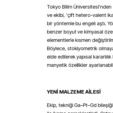
Tokyo Bilim Üniversitesi’nden 
ve ekibi, ‘çift hetero-valent ik
bir yöntemle bu engeli aştı. Y
benzer boyut ve kimyasal özel
elementlerle kısmen değiştiri
Böylece, stokiyometrik olmayan
elde edilerek yapısal kararlılı
manyetik özellikler ayarlanabil
YENİ MALZEME AİLESİ
Ekip, tekniği Ga–Pt–Gd bileşi