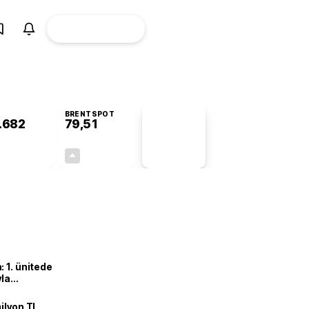
ÜYE
CANLI BORSA
Girişi
BRENTSPOT
.682
79,51
PİYASA
VERİLERİ
+0,74%
+0,76%
+0,00
0,60
 1. ünitede
yla
ilyon TL