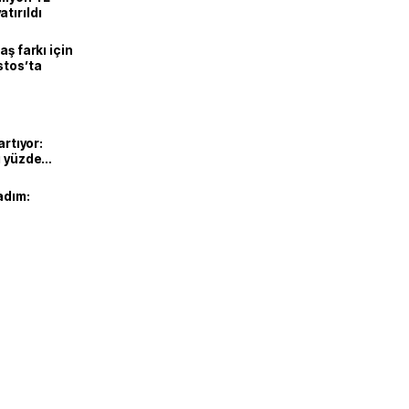
tırıldı
aş farkı için
stos’ta
artıyor:
ı yüzde
adım: