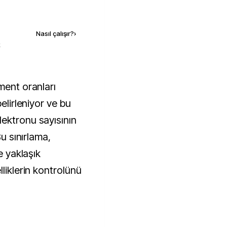
Kaynak ekle
Nasıl çalışır?
›
k
belirleniyor ve bu
ektronu sayısının
Bu sınırlama,
e yaklaşık
lliklerin kontrolünü