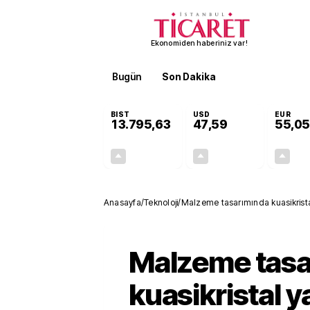
Ekonomiden haberiniz var!
Bugün
Son Dakika
Finans
EKST
BIST
USD
EUR
13.795,63
47,59
55,05
+0,68%
+0,06%
92,50
0,03
Anasayfa
/
Teknoloji
/
Malzeme tasarımında kuasikristal
Malzeme tasa
kuasikristal y