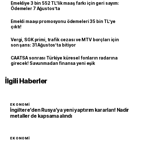
Emekliye 3 bin 552 TL'lik maaş farkı için geri sayım:
Ödemeler 7 Ağustos’ta
Emekli maaşı promosyonu ödemeleri 35 bin TL’ye
çıktı!
Vergi, SGK primi, trafik cezası ve MTV borçları için
son şans: 31 Ağustos’ta bitiyor
CAATSA sonrası Türkiye küresel fonların radarına
girecek! Savunmadan finansa yeni eşik
İlgili Haberler
EKONOMI
İngiltere’den Rusya’ya yeni yaptırım kararları! Nadir
metaller de kapsama alındı
EKONOMI