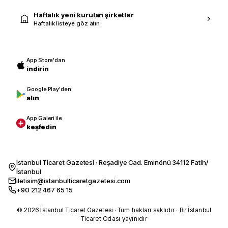
Haftalık yeni kurulan şirketler
Haftalık listeye göz atın
App Store'dan
indirin
Google Play'den
alın
App Galeri ile
keşfedin
İstanbul Ticaret Gazetesi · Reşadiye Cad. Eminönü 34112 Fatih/
İstanbul
iletisim@istanbulticaretgazetesi.com
+90 212 467 65 15
© 2026 İstanbul Ticaret Gazetesi · Tüm hakları saklıdır · Bir İstanbul
Ticaret Odası yayınıdır