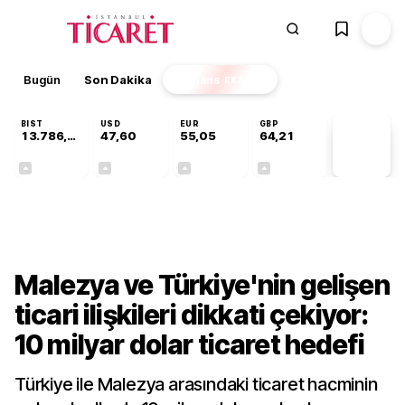
Bugün
Son Dakika
Finans
EKSTRA
BIST
USD
EUR
GBP
13.786,74
47,60
55,05
64,21
PİYASA
VERİLERİ
+0,61%
+0,06%
+0,07%
+0,18%
Ekonomi
Malezya ve Türkiye'nin gelişen
ticari ilişkileri dikkati çekiyor:
10 milyar dolar ticaret hedefi
Türkiye ile Malezya arasındaki ticaret hacminin