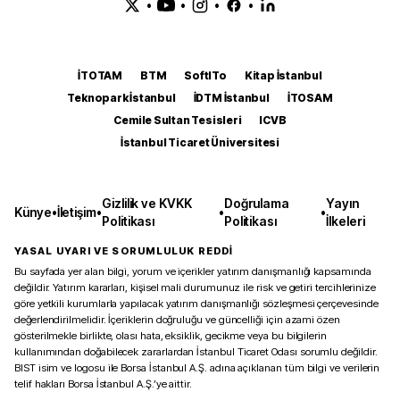
•
•
•
•
İTOTAM
BTM
SoftITo
Kitap İstanbul
Teknopark İstanbul
İDTM İstanbul
İTOSAM
Cemile Sultan Tesisleri
ICVB
İstanbul Ticaret Üniversitesi
Gizlilik ve KVKK
Doğrulama
Yayın
Künye
•
İletişim
•
•
•
Politikası
Politikası
İlkeleri
YASAL UYARI VE SORUMLULUK REDDİ
Bu sayfada yer alan bilgi, yorum ve içerikler yatırım danışmanlığı kapsamında
değildir. Yatırım kararları, kişisel mali durumunuz ile risk ve getiri tercihlerinize
göre yetkili kurumlarla yapılacak yatırım danışmanlığı sözleşmesi çerçevesinde
değerlendirilmelidir. İçeriklerin doğruluğu ve güncelliği için azami özen
gösterilmekle birlikte, olası hata, eksiklik, gecikme veya bu bilgilerin
kullanımından doğabilecek zararlardan İstanbul Ticaret Odası sorumlu değildir.
BIST isim ve logosu ile Borsa İstanbul A.Ş. adına açıklanan tüm bilgi ve verilerin
telif hakları Borsa İstanbul A.Ş.’ye aittir.