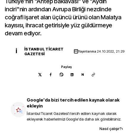
Türkiye'nin "Antep baklavası" ve "Aydın
inciri"nin ardından Avrupa Birliği nezdinde
coğrafi işaret alan üçüncü ürünü olan Malatya
kayısısı, ihracat getirisiyle yüz güldürmeye
devam ediyor.
İSTANBUL TICARET
İ
Yayınlanma
24.10.2022, 21:29
GAZETESI
Paylaş
N
Google'da bizi tercih edilen kaynak olarak
ekleyin
İstanbul Ticaret Gazetesi
'i tercih edilen kaynak olarak
ekleyerek haberlerimizi Google'da daha sık görebilirsiniz.
Kaynak ekle
Nasıl çalışır?
›