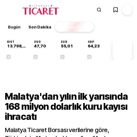
Bugün
Son Dakika
Finans
EKSTRA
BIST
USD
EUR
GBP
13.798,82
47,70
55,01
64,23
PİYASA
VERİLERİ
+0,70%
+0,17%
-0,01%
+0,09%
Sektörel
Malatya'dan yılın ilk yarısında
168 milyon dolarlık kuru kayısı
ihracatı
Malatya Ticaret Borsası verilerine göre,