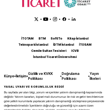
•
•
•
•
İTOTAM
BTM
SoftITo
Kitap İstanbul
Teknopark İstanbul
İDTM İstanbul
İTOSAM
Cemile Sultan Tesisleri
ICVB
İstanbul Ticaret Üniversitesi
Gizlilik ve KVKK
Doğrulama
Yayın
Künye
•
İletişim
•
•
•
Politikası
Politikası
İlkeleri
YASAL UYARI VE SORUMLULUK REDDİ
Bu sayfada yer alan bilgi, yorum ve içerikler yatırım danışmanlığı kapsamında
değildir. Yatırım kararları, kişisel mali durumunuz ile risk ve getiri tercihlerinize
göre yetkili kurumlarla yapılacak yatırım danışmanlığı sözleşmesi çerçevesinde
değerlendirilmelidir. İçeriklerin doğruluğu ve güncelliği için azami özen