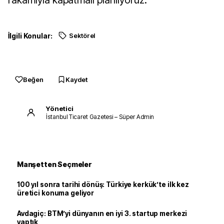
rakamıyla kapatmalı planlıyoruz."
İlgili Konular:
Sektörel
Beğen
Kaydet
Yönetici
İstanbul Ticaret Gazetesi – Süper Admin
Manşetten Seçmeler
100 yıl sonra tarihi dönüş: Türkiye kerkük’te ilk kez
üretici konuma geliyor
Avdagiç: BTM’yi dünyanın en iyi 3. startup merkezi
yaptık