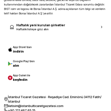
gösterilmekle birlikte, olası hata, eksiklik, gecikme veya bu bilgilerin
kullanımından doğabilecek zararlardan İstanbul Ticaret Odası sorumlu değildir.
BIST isim ve logosu ile Borsa İstanbul A.Ş. adına açıklanan tüm bilgi ve verilerin
telif hakları Borsa İstanbul A.Ş.’ye aittir.
Haftalık yeni kurulan şirketler
Haftalık listeye göz atın
App Store'dan
indirin
Google Play'den
alın
App Galeri ile
keşfedin
İstanbul Ticaret Gazetesi · Reşadiye Cad. Eminönü 34112 Fatih/
İstanbul
iletisim@istanbulticaretgazetesi.com
+90 212 467 65 15