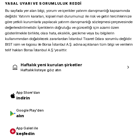
YASAL UYARI VE SORUMLULUK REDDİ
Bu sayfada yer alan bilgi, yorum ve içerikler yatırım danışmanlığı kapsamında
değildir. Yatırım kararları, kişisel mali durumunuz ile risk ve getiri tercihlerinize
göre yetkili kurumlarla yapılacak yatırım danışmanlığı sözleşmesi çerçevesinde
değerlendirilmelidir. İçeriklerin doğruluğu ve güncelliği için azami özen
gösterilmekle birlikte, olası hata, eksiklik, gecikme veya bu bilgilerin
kullanımından doğabilecek zararlardan İstanbul Ticaret Odası sorumlu değildir.
BIST isim ve logosu ile Borsa İstanbul A.Ş. adına açıklanan tüm bilgi ve verilerin
telif hakları Borsa İstanbul A.Ş.’ye aittir.
Haftalık yeni kurulan şirketler
Haftalık listeye göz atın
App Store'dan
indirin
Google Play'den
alın
App Galeri ile
keşfedin