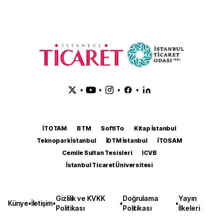
•
•
•
•
İTOTAM
BTM
SoftITo
Kitap İstanbul
Teknopark İstanbul
İDTM İstanbul
İTOSAM
Cemile Sultan Tesisleri
ICVB
İstanbul Ticaret Üniversitesi
Gizlilik ve KVKK
Doğrulama
Yayın
Künye
•
İletişim
•
•
•
Politikası
Politikası
İlkeleri