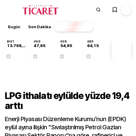
Bugün
Son Dakika
Finans
EKSTRA
BIST
USD
EUR
GBP
13.798,82
47,65
54,95
64,15
PİYASA
VERİLERİ
+0,70%
+0,05%
-0,12%
-0,04%
Sektörel
LPG ithalatı eylülde yüzde 19,4
arttı
Enerji Piyasası Düzenleme Kurumu’nun (EPDK)
eylül ayına ilişkin "Sıvılaştırılmış Petrol Gazları
Piyasası Sektör Raporu"na göre, rafinerici ve