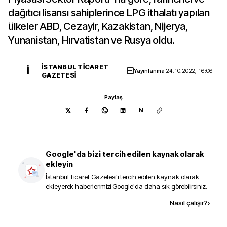
dağıtıcı lisansı sahiplerince LPG ithalatı yapılan
ülkeler ABD, Cezayir, Kazakistan, Nijerya,
Yunanistan, Hırvatistan ve Rusya oldu.
İSTANBUL TICARET
İ
Yayınlanma
24.10.2022, 16:06
GAZETESI
Paylaş
N
Google'da bizi tercih edilen kaynak olarak
ekleyin
İstanbul Ticaret Gazetesi
'i tercih edilen kaynak olarak
ekleyerek haberlerimizi Google'da daha sık görebilirsiniz.
Kaynak ekle
Nasıl çalışır?
›