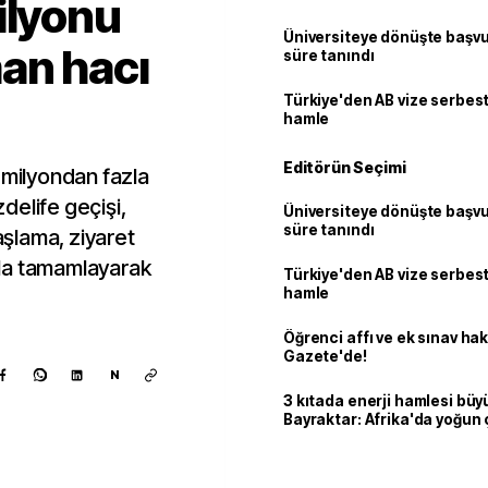
ilyonu
Üniversiteye dönüşte başvur
an hacı
süre tanındı
Türkiye'den AB vize serbesti
hamle
Editörün Seçimi
 milyondan fazla
delife geçişi,
Üniversiteye dönüşte başvur
süre tanındı
şlama, ziyaret
ayla tamamlayarak
Türkiye'den AB vize serbesti
hamle
Öğrenci affı ve ek sınav ha
Gazete'de!
N
3 kıtada enerji hamlesi büy
Bayraktar: Afrika'da yoğun 