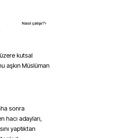
Kaynak ekle
Nasıl çalışır?
›
k
onu aşkın Müslüman
aha sonra
n hacı adayları,
sını yaptıktan