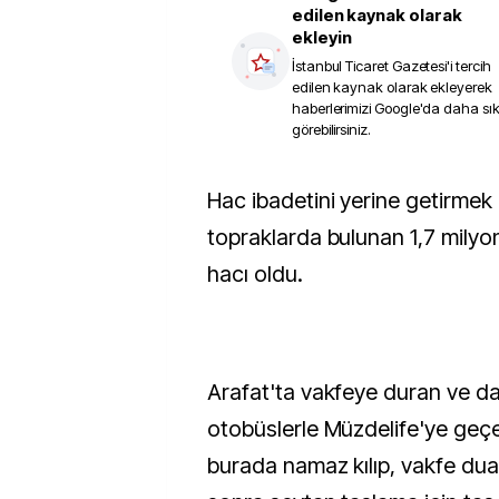
edilen kaynak olarak
ekleyin
İstanbul Ticaret Gazetesi
'i tercih
edilen kaynak olarak ekleyerek
haberlerimizi Google'da daha sı
görebilirsiniz.
Hac ibadetini yerine getirmek üzere kutsal
topraklarda bulunan 1,7 mily
hacı oldu.
Arafat'ta vakfeye duran ve d
otobüslerle Müzdelife'ye geçe
burada namaz kılıp, vakfe dua