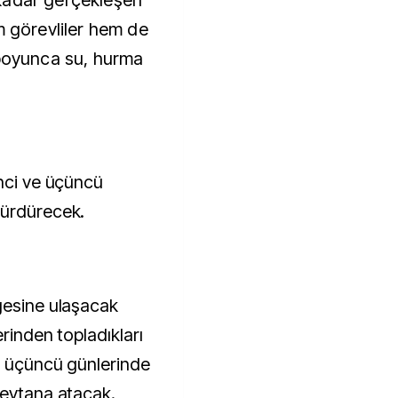
kadar gerçekleşen
m görevliler hem de
 boyunca su, hurma
inci ve üçüncü
sürdürecek.
gesine ulaşacak
erinden topladıkları
ve üçüncü günlerinde
şeytana atacak.