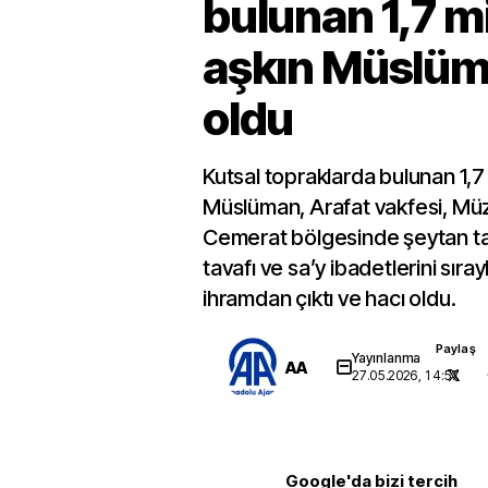
bulunan 1,7 m
aşkın Müslüm
oldu
Kutsal topraklarda bulunan 1,7
Müslüman, Arafat vakfesi, Müz
Cemerat bölgesinde şeytan ta
tavafı ve sa’y ibadetlerini sır
ihramdan çıktı ve hacı oldu.
Paylaş
Yayınlanma
AA
27.05.2026, 14:57
Google'da bizi tercih