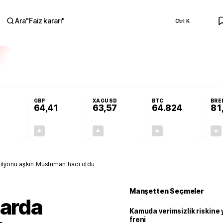
Ara
"
Faiz kararı
"
Ctrl K
RA
Resmi Gazete'de!
Öğrenci affı ve ek sınav hakkı Resmi Gazete'de!
GBP
XAGUSD
BTC
BRE
64,41
63,57
64.824
81
+0,32%
+0,38%
+3,37%
-0,30%
0,18
0,24
2,07
+0,00
milyonu aşkın Müslüman hacı oldu
Manşetten Seçmeler
larda
Kamuda verimsizlik riskine
freni