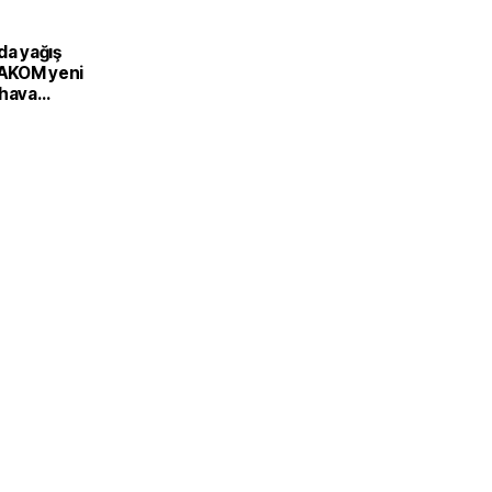
da yağış
: AKOM yeni
 hava
 açıkladı!