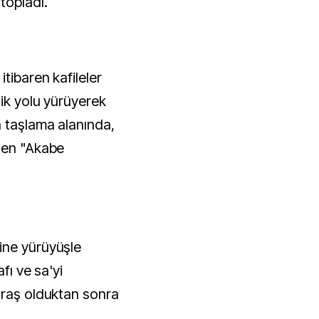
topladı.
tibaren kafileler
lik yolu yürüyerek
n taşlama alanında,
ilen "Akabe
ine yürüyüşle
fı ve sa'yi
ıraş olduktan sonra