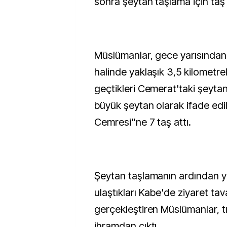
sonra şeytan taşlama için taş 
Müslümanlar, gece yarısından i
halinde yaklaşık 3,5 kilometre
geçtikleri Cemerat'taki şeyta
büyük şeytan olarak ifade ed
Cemresi"ne 7 taş attı.
Şeytan taşlamanın ardından y
ulaştıkları Kabe'de ziyaret tava
gerçekleştiren Müslümanlar, t
ihramdan çıktı.