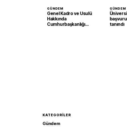
GÜNDEM
GÜNDEM
Genel Kadro ve Usulü
Ünivers
Hakkında
başvuru 
Cumhurbaşkanlığı
tanındı
Kararnamesinde
değişiklik
KATEGORILER
Gündem