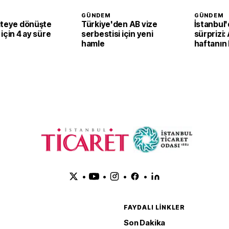
GÜNDEM
GÜNDEM
iteye dönüşte
Türkiye'den AB vize
İstanbul'
için 4 ay süre
serbestisi için yeni
sürprizi
hamle
haftanın
durumunu
•
•
•
•
FAYDALI LINKLER
Son Dakika