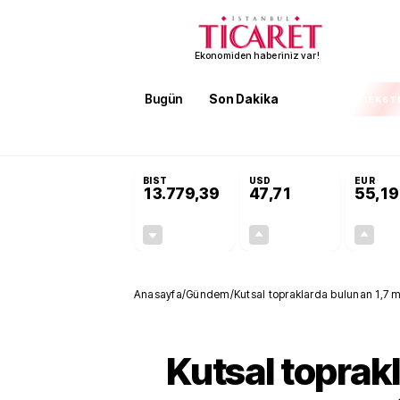
Ekonomiden haberiniz var!
Bugün
Son Dakika
Finans
EKST
SON DAKİKA
Öğrenci affı ve ek sınav hakkı 
BIST
USD
EUR
13.779,39
47,71
55,19
-0,14%
+0,18%
-19,42
0,09
Anasayfa
/
Gündem
/
Kutsal topraklarda bulunan 1,7 
Kutsal toprak