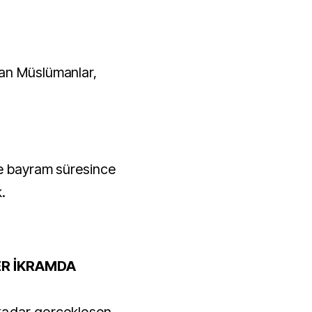
an Müslümanlar,
se bayram süresince
.
ER İKRAMDA