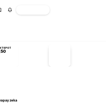
ÜYE
CANLI BORSA
Girişi
NTSPOT
,50
PİYASA
VERİLERİ
-1,55%
-1,28
 yapay zeka