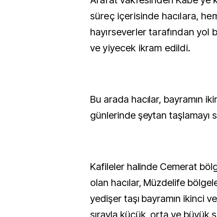
Arafat vakfesinden Kabe'ye 
süreç içerisinde hacılara, he
hayırseverler tarafından yol
ve yiyecek ikram edildi.
Bu arada hacılar, bayramın ik
günlerinde şeytan taşlamayı 
Kafileler halinde Cemerat böl
olan hacılar, Müzdelife bölgel
yedişer taşı bayramın ikinci 
sırayla küçük, orta ve büyük 