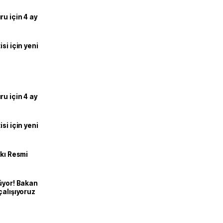
u için 4 ay
si için yeni
u için 4 ay
si için yeni
kkı Resmi
üyor! Bakan
çalışıyoruz