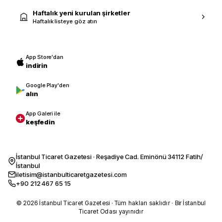
Haftalık yeni kurulan şirketler
Haftalık listeye göz atın
App Store'dan
indirin
Google Play'den
alın
App Galeri ile
keşfedin
İstanbul Ticaret Gazetesi · Reşadiye Cad. Eminönü 34112 Fatih/
İstanbul
iletisim@istanbulticaretgazetesi.com
+90 212 467 65 15
© 2026 İstanbul Ticaret Gazetesi · Tüm hakları saklıdır · Bir İstanbul
Ticaret Odası yayınıdır