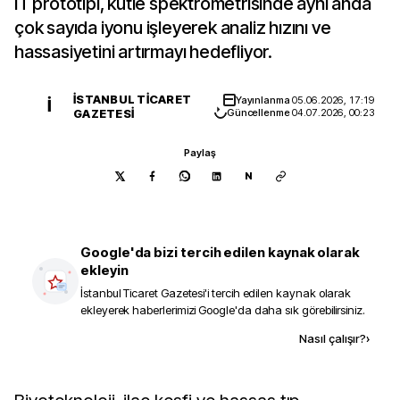
IT prototipi, kütle spektrometrisinde aynı anda
çok sayıda iyonu işleyerek analiz hızını ve
hassasiyetini artırmayı hedefliyor.
İSTANBUL TICARET
Yayınlanma
05.06.2026, 17:19
İ
GAZETESI
Güncellenme
04.07.2026, 00:23
Paylaş
N
Google'da bizi tercih edilen kaynak olarak
ekleyin
İstanbul Ticaret Gazetesi
'i tercih edilen kaynak olarak
ekleyerek haberlerimizi Google'da daha sık görebilirsiniz.
Kaynak ekle
Nasıl çalışır?
›