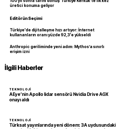
100 yıl sonra tarihi dönüş: Türkiye Kerkük’te ilk kez
üretici konuma geliyor
Editörün Seçimi
Türkiye'de dijitalleşme hızı artıyor: İnternet
kullananların oranı yüzde 92,3'e yükseldi
Anthropic geriliminde yeni adım: Mythos’a sınırlı
erişim izni
İlgili Haberler
TEKNOLOJI
AEye’nin Apollo lidar sensörü Nvidia Drive AGX
onayı aldı
TEKNOLOJI
Türksat yayınlarında yeni dönem: 3A uydusundaki