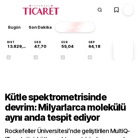
Bugün
Son Dakika
Finans
EKSTRA
BIST
USD
EUR
GBP
13.829,08
47,70
55,04
64,18
PİYASA
VERİLERİ
+0,22%
+0,17%
+0,05%
+0,01%
Teknoloji
Kütle spektrometrisinde
devrim: Milyarlarca molekülü
aynı anda tespit ediyor
Rockefeller Üniversitesi’nde geliştirilen MultiQ-