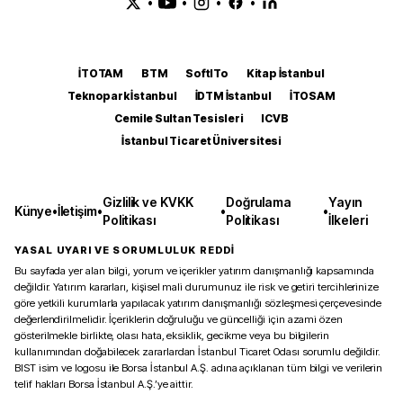
•
•
•
•
İTOTAM
BTM
SoftITo
Kitap İstanbul
Teknopark İstanbul
İDTM İstanbul
İTOSAM
Cemile Sultan Tesisleri
ICVB
İstanbul Ticaret Üniversitesi
Gizlilik ve KVKK
Doğrulama
Yayın
Künye
•
İletişim
•
•
•
Politikası
Politikası
İlkeleri
YASAL UYARI VE SORUMLULUK REDDİ
Bu sayfada yer alan bilgi, yorum ve içerikler yatırım danışmanlığı kapsamında
değildir. Yatırım kararları, kişisel mali durumunuz ile risk ve getiri tercihlerinize
göre yetkili kurumlarla yapılacak yatırım danışmanlığı sözleşmesi çerçevesinde
değerlendirilmelidir. İçeriklerin doğruluğu ve güncelliği için azami özen
gösterilmekle birlikte, olası hata, eksiklik, gecikme veya bu bilgilerin
kullanımından doğabilecek zararlardan İstanbul Ticaret Odası sorumlu değildir.
BIST isim ve logosu ile Borsa İstanbul A.Ş. adına açıklanan tüm bilgi ve verilerin
telif hakları Borsa İstanbul A.Ş.’ye aittir.