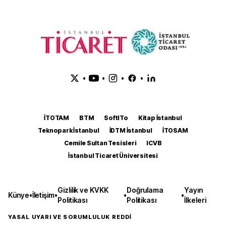
•
•
•
•
İTOTAM
BTM
SoftITo
Kitap İstanbul
Teknopark İstanbul
İDTM İstanbul
İTOSAM
Cemile Sultan Tesisleri
ICVB
İstanbul Ticaret Üniversitesi
Gizlilik ve KVKK
Doğrulama
Yayın
Künye
•
İletişim
•
•
•
Politikası
Politikası
İlkeleri
YASAL UYARI VE SORUMLULUK REDDİ