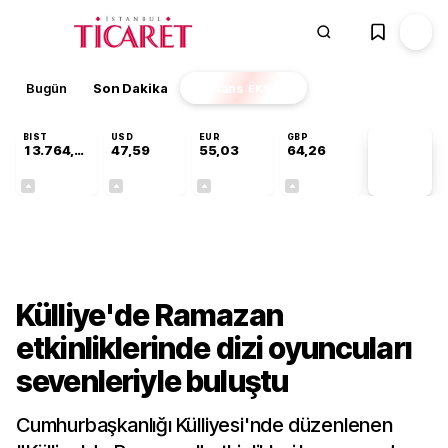
Bugün
Son Dakika
Finans
EKSTRA
BIST
USD
EUR
GBP
13.764,88
47,59
55,03
64,26
PİYASA
VERİLERİ
+0,45%
+0,06%
+0,04%
+0,25%
Kültür-Sanat
Külliye'de Ramazan
etkinliklerinde dizi oyuncuları
sevenleriyle buluştu
Cumhurbaşkanlığı Külliyesi'nde düzenlenen