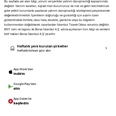
Bu sayfada yer alan bilgi, yorum ve içerikler yatırım danışmanlığı kapsamında
değildir. Yatırım kararları, kişisel mali durumunuz ile risk ve getiri tercihlerinize
göre yetkili kurumlarla yapılacak yatırım danışmanlığı sözleşmesi çerçevesinde
değerlendirilmelidir. İçeriklerin doğruluğu ve güncelliği için azami özen
gösterilmekle birlikte, olası hata, eksiklik, gecikme veya bu bilgilerin
kullanımından doğabilecek zararlardan İstanbul Ticaret Odası sorumlu değildir.
BIST isim ve logosu ile Borsa İstanbul A.Ş. adına açıklanan tüm bilgi ve verilerin
telif hakları Borsa İstanbul A.Ş.’ye aittir.
Haftalık yeni kurulan şirketler
Haftalık listeye göz atın
App Store'dan
indirin
Google Play'den
alın
App Galeri ile
keşfedin