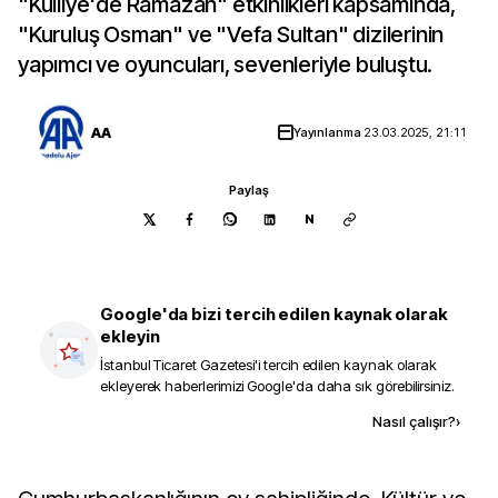
"Külliye'de Ramazan" etkinlikleri kapsamında,
"Kuruluş Osman" ve "Vefa Sultan" dizilerinin
yapımcı ve oyuncuları, sevenleriyle buluştu.
AA
Yayınlanma
23.03.2025, 21:11
Paylaş
N
Google'da bizi tercih edilen kaynak olarak
ekleyin
İstanbul Ticaret Gazetesi
'i tercih edilen kaynak olarak
ekleyerek haberlerimizi Google'da daha sık görebilirsiniz.
Kaynak ekle
Nasıl çalışır?
›