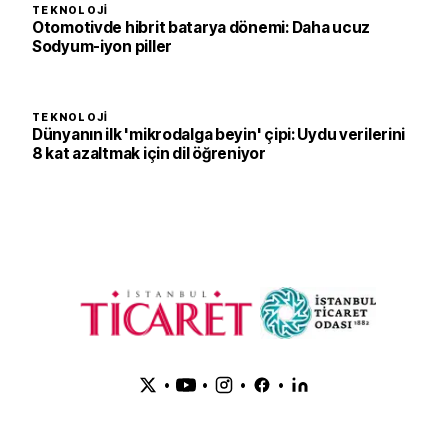
TEKNOLOJI
Otomotivde hibrit batarya dönemi: Daha ucuz
Sodyum-iyon piller
TEKNOLOJI
Dünyanın ilk 'mikrodalga beyin' çipi: Uydu verilerini
8 kat azaltmak için dil öğreniyor
•
•
•
•