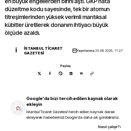
en büyük engellerden birini aştı. GKP hata
düzeltme kodu sayesinde, tek bir atomun
titreşimlerinden yüksek verimli mantıksal
kübitler üretilerek donanım ihtiyacı büyük
ölçüde azaldı.
İSTANBUL TICARET
İ
Yayınlanma
25.08.2025, 11:27
GAZETESI
Paylaş
N
Google'da bizi tercih edilen kaynak olarak
ekleyin
İstanbul Ticaret Gazetesi
'i tercih edilen kaynak olarak
ekleyerek haberlerimizi Google'da daha sık görebilirsiniz.
Kaynak ekle
Nasıl çalışır?
›