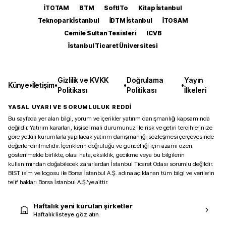
İTOTAM
BTM
SoftITo
Kitap İstanbul
Teknopark İstanbul
İDTM İstanbul
İTOSAM
Cemile Sultan Tesisleri
ICVB
İstanbul Ticaret Üniversitesi
Gizlilik ve KVKK
Doğrulama
Yayın
Künye
•
İletişim
•
•
•
Politikası
Politikası
İlkeleri
YASAL UYARI VE SORUMLULUK REDDİ
Bu sayfada yer alan bilgi, yorum ve içerikler yatırım danışmanlığı kapsamında
değildir. Yatırım kararları, kişisel mali durumunuz ile risk ve getiri tercihlerinize
göre yetkili kurumlarla yapılacak yatırım danışmanlığı sözleşmesi çerçevesinde
değerlendirilmelidir. İçeriklerin doğruluğu ve güncelliği için azami özen
gösterilmekle birlikte, olası hata, eksiklik, gecikme veya bu bilgilerin
kullanımından doğabilecek zararlardan İstanbul Ticaret Odası sorumlu değildir.
BIST isim ve logosu ile Borsa İstanbul A.Ş. adına açıklanan tüm bilgi ve verilerin
telif hakları Borsa İstanbul A.Ş.’ye aittir.
Haftalık yeni kurulan şirketler
Haftalık listeye göz atın