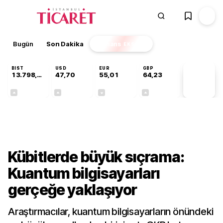
Bugün
Son Dakika
Finans
EKSTRA
BIST
USD
EUR
GBP
13.798,82
47,70
55,01
64,23
PİYASA
VERİLERİ
+0,70%
+0,17%
-0,01%
+0,09%
Teknoloji
Kübitlerde büyük sıçrama:
Kuantum bilgisayarları
gerçeğe yaklaşıyor
Araştırmacılar, kuantum bilgisayarların önündeki