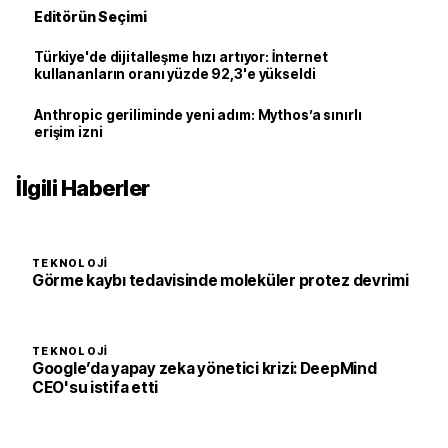
Editörün Seçimi
Türkiye'de dijitalleşme hızı artıyor: İnternet
kullananların oranı yüzde 92,3'e yükseldi
Anthropic geriliminde yeni adım: Mythos’a sınırlı
erişim izni
İlgili Haberler
TEKNOLOJI
Görme kaybı tedavisinde moleküler protez devrimi
TEKNOLOJI
Google’da yapay zeka yönetici krizi: DeepMind
CEO'su istifa etti