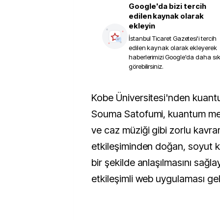
Google'da bizi tercih
edilen kaynak olarak
ekleyin
İstanbul Ticaret Gazetesi
'i tercih
edilen kaynak olarak ekleyerek
haberlerimizi Google'da daha sı
görebilirsiniz.
Kobe Üniversitesi'nden kuantum mühendisi
Souma Satofumi, kuantum meka
ve caz müziği gibi zorlu kavra
etkileşiminden doğan, soyut 
bir şekilde anlaşılmasını sağla
etkileşimli web uygulaması geli