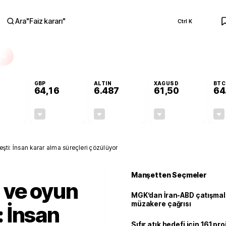
Ara
"
Faiz kararı
"
Ctrl K
RA
GBP
ALTIN
XAGUSD
BTC
64,16
6.487
61,50
64
-0,12%
-0,03%
-0,14%
-0,87%
-0,07
-0,02
-8,81
-0,54
eşti: İnsan karar alma süreçleri çözülüyor
Manşetten Seçmeler
 ve oyun
MGK’dan İran-ABD çatışmala
müzakere çağrısı
i: İnsan
Sıfır atık hedefi için 161 pr