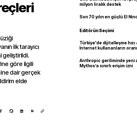
eçleri
milyon liralık destek
Son 70 yılın en güçlü El Nin
Editörün Seçimi
üziği
Türkiye'de dijitalleşme hızı 
nın ilk tarayıcı
İnternet kullananların oran
92,3'e yükseldi
geliştirildi.
Anthropic geriliminde yeni 
ine göre ilgili
Mythos’a sınırlı erişim izni
iğine dair gerçek
ildirim elde
N