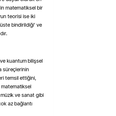
çin matematiksel bir
n teorisi ise iki
ste bindirildiği’ ve
dır.
ve kuantum bilişsel
a süreçlerinin
 temsil ettiğini,
e matematiksel
e müzik ve sanat gibi
 çok az bağlantı