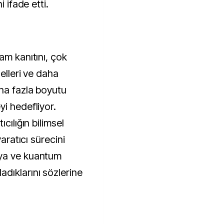
i ifade etti.
am kanıtını, çok
elleri ve daha
aha fazla boyutu
i hedefliyor.
cılığın bilimsel
yaratıcı sürecini
âya ve kuantum
dıklarını sözlerine