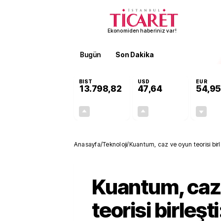
Ekonomiden haberiniz var!
Bugün
Son Dakika
Finans
EKST
BIST
USD
EUR
13.798,82
47,64
54,95
+0,70%
+0,04%
95,68
0,02
Anasayfa
/
Teknoloji
/
Kuantum, caz ve oyun teorisi birl
Kuantum, caz
teorisi birleşt