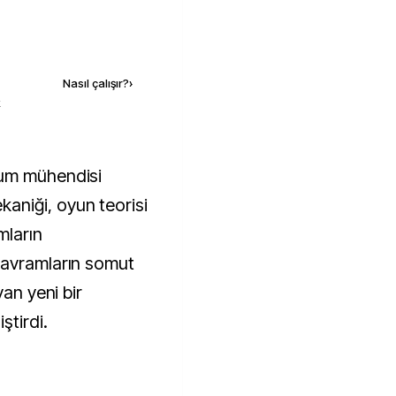
Kaynak ekle
Nasıl çalışır?
›
k
niği, oyun teorisi
mların
kavramların somut
yan yeni bir
ştirdi.