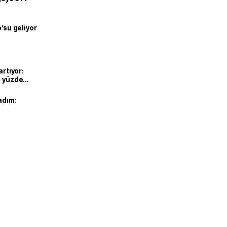
o’su geliyor
artıyor:
ı yüzde
adım: