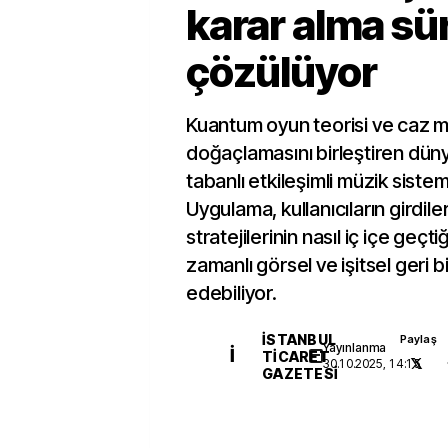
karar alma sür
çözülüyor
Kuantum oyun teorisi ve caz m
doğaçlamasını birleştiren dünya
tabanlı etkileşimli müzik sistemi 
Uygulama, kullanıcıların girdiler
stratejilerinin nasıl iç içe geçt
zamanlı görsel ve işitsel geri b
edebiliyor.
İSTANBUL
Paylaş
Yayınlanma
İ
TICARET
30.10.2025, 14:15
GAZETESI