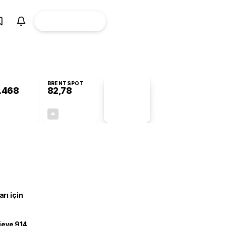
ÜYE
CANLI BORSA
Girişi
BRENTSPOT
.468
82,78
PİYASA
VERİLERİ
-0,50%
+4,90%
+0,00
3,87
rı için
ojeye 914