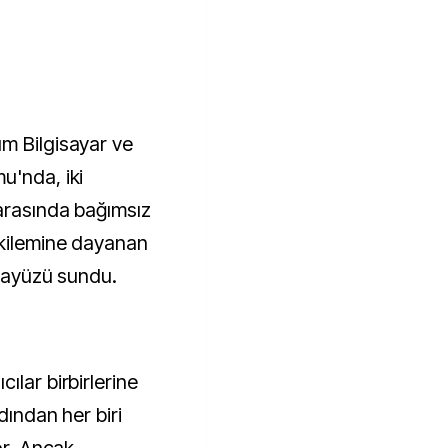
m Bilgisayar ve
u'nda, iki
 arasında bağımsız
ikilemine dayanan
arayüzü sundu.
ılar birbirlerine
dından her biri