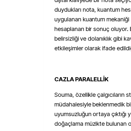
dijital klavyede bir nota seçiy
duydukları nota, kuantum he
uygulanan kuantum mekaniği k
hesaplanan bir sonuç oluyor.
belirsizliği ve dolanıklık gibi ka
etkileşimler olarak ifade edildiğ
CAZLA PARALELLİK
Souma, özellikle çalgıcıların str
müdahalesiyle beklenmedik b
uyumsuzluğun ortaya çıktığı y
doğaçlama müzikte bulunan o