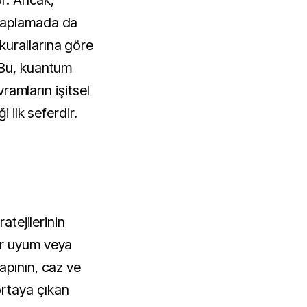
or. Ancak,
saplamada da
urallarına göre
 Bu, kuantum
vramların işitsel
i ilk seferdir.
atejilerinin
ir uyum veya
apının, caz ve
rtaya çıkan