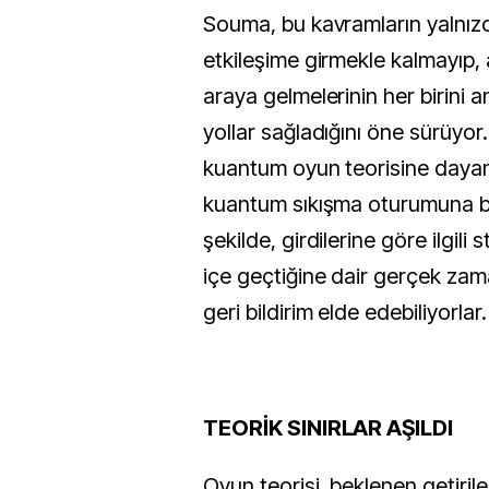
Souma, bu kavramların yalnızca
etkileşime girmekle kalmayıp,
araya gelmelerinin her birini a
yollar sağladığını öne sürüyo
kuantum oyun teorisine dayanıy
kuantum sıkışma oturumuna b
şekilde, girdilerine göre ilgili st
içe geçtiğine dair gerçek zaman
geri bildirim elde edebiliyorlar.
TEORİK SINIRLAR AŞILDI
Oyun teorisi, beklenen getirile