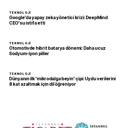
TEKNOLOJI
Google’da yapay zeka yönetici krizi: DeepMind
CEO'su istifa etti
TEKNOLOJI
Otomotivde hibrit batarya dönemi: Daha ucuz
Sodyum-iyon piller
TEKNOLOJI
Dünyanın ilk 'mikrodalga beyin' çipi: Uydu verilerini
8 kat azaltmak için dil öğreniyor