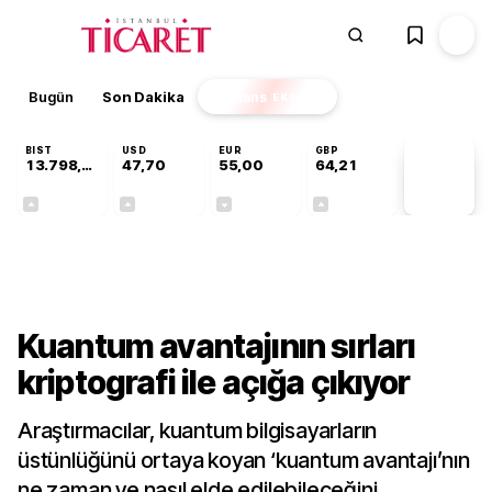
Bugün
Son Dakika
Finans
EKSTRA
BIST
USD
EUR
GBP
13.798,82
47,70
55,00
64,21
PİYASA
VERİLERİ
+0,70%
+0,16%
-0,03%
+0,06%
Teknoloji
Kuantum avantajının sırları
kriptografi ile açığa çıkıyor
Araştırmacılar, kuantum bilgisayarların
üstünlüğünü ortaya koyan ‘kuantum avantajı’nın
ne zaman ve nasıl elde edilebileceğini