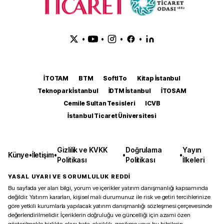
•
•
•
•
İTOTAM
BTM
SoftITo
Kitap İstanbul
Teknopark İstanbul
İDTM İstanbul
İTOSAM
Cemile Sultan Tesisleri
ICVB
İstanbul Ticaret Üniversitesi
Gizlilik ve KVKK
Doğrulama
Yayın
Künye
•
İletişim
•
•
•
Politikası
Politikası
İlkeleri
YASAL UYARI VE SORUMLULUK REDDİ
Bu sayfada yer alan bilgi, yorum ve içerikler yatırım danışmanlığı kapsamında
değildir. Yatırım kararları, kişisel mali durumunuz ile risk ve getiri tercihlerinize
göre yetkili kurumlarla yapılacak yatırım danışmanlığı sözleşmesi çerçevesinde
değerlendirilmelidir. İçeriklerin doğruluğu ve güncelliği için azami özen