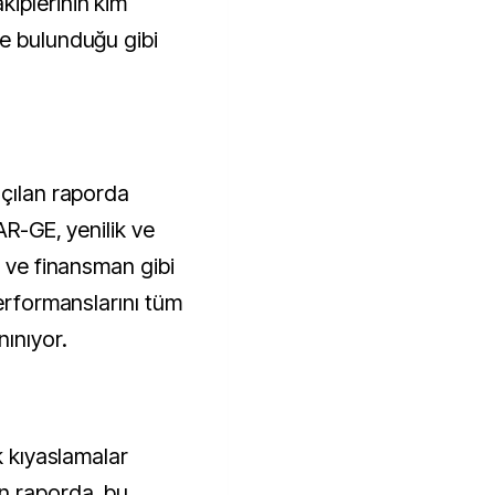
iplerinin kim
e bulunduğu gibi
açılan raporda
AR-GE, yenilik ve
t ve finansman gibi
performanslarını tüm
nınıyor.
k kıyaslamalar
n raporda, bu