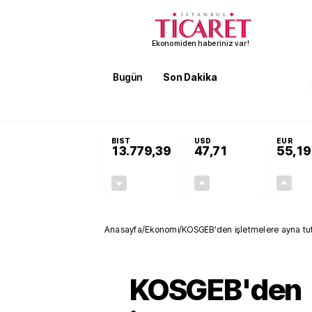
Ekonomiden haberiniz var!
Bugün
Son Dakika
Finans
EKST
SON DAKİKA
Terörsüz Türkiye Yasası teklifi 
BIST
USD
EUR
13.779,39
47,71
55,19
-0,14%
+0,18%
-19,42
0,09
Anasayfa
/
Ekonomi
/
KOSGEB'den işletmelere ayna tuta
KOSGEB'den