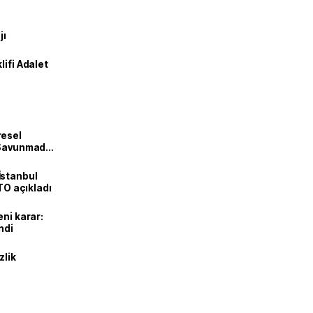
jı
lifi Adalet
resel
! Savunmadan
İstanbul
İTO açıkladı
eni karar:
ndi
zlik