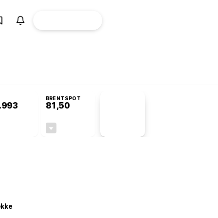
ÜYE
CANLI BORSA
Girişi
omisyonu’nda kabul edildi
BRENTSPOT
.993
81,50
PİYASA
VERİLERİ
+0,63%
-1,55%
+0,00
-1,28
ekke