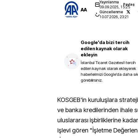
Yayınlanma
Paylaş
09.09.2025, 15:25
AA
Güncellenme
10.07.2026, 23:21
Google'da bizi tercih
edilen kaynak olarak
ekleyin
İstanbul Ticaret Gazetesi
'i tercih
edilen kaynak olarak ekleyerek
haberlerimizi Google'da daha sı
görebilirsiniz.
KOSGEB'in kuruluşlara stratejik güç kazandıran
ve banka kredilerinden ihale s
uluslararası işbirliklerine kad
işlevi gören "İşletme Değerl