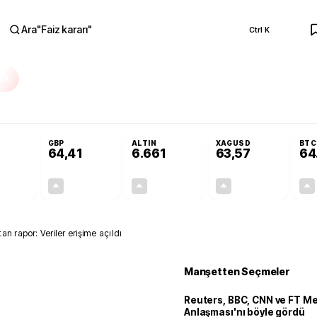
Ara
"
Faiz kararı
"
Ctrl K
RA
Adalet Komisyonu’nda kabul edildi
Terörsüz Türkiye Yasası teklifi Adalet K
GBP
ALTIN
XAGUSD
BTC
64,41
6.661
63,57
64
+0,32%
+0,38%
+2,59%
+3,37%
0,18
0,24
167,96
2,07
n rapor: Veriler erişime açıldı
Manşetten Seçmeler
Reuters, BBC, CNN ve FT M
Anlaşması'nı böyle gördü