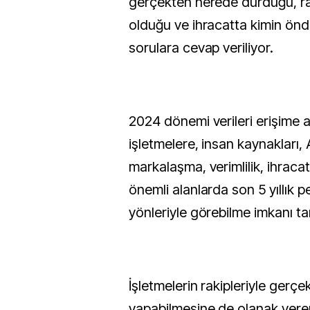
gerçekten nerede durduğu, rak
olduğu ve ihracatta kimin önd
sorulara cevap veriliyor.
2024 dönemi verileri erişime 
işletmelere, insan kaynakları, 
markalaşma, verimlilik, ihraca
önemli alanlarda son 5 yıllık 
yönleriyle görebilme imkanı ta
İşletmelerin rakipleriyle gerçe
yapabilmesine de olanak vere