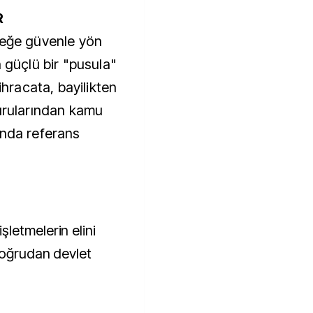
R
ceğe güvenle yön
n güçlü bir "pusula"
ihracata, bayilikten
vurularından kamu
anda referans
letmelerin elini
doğrudan devlet