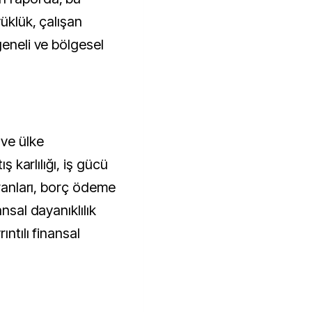
yüklük, çalışan
geneli ve bölgesel
 ve ülke
ış karlılığı, iş gücü
oranları, borç ödeme
nsal dayanıklılık
ıntılı finansal