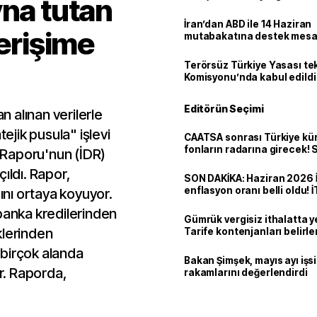
yna tutan
İran’dan ABD ile 14 Haziran
 erişime
mutabakatına destek mesa
Terörsüz Türkiye Yasası tek
Komisyonu’nda kabul edildi
Editörün Seçimi
 alınan verilerle
tejik pusula" işlevi
CAATSA sonrası Türkiye kü
fonların radarına girecek
Raporu'nun (İDR)
finansa yeni eşik
ıldı. Rapor,
SON DAKİKA: Haziran 2026 
enflasyon oranı belli oldu! 
sını ortaya koyuyor.
banka kredilerinden
Gümrük vergisiz ithalatta y
klerinden
Tarife kontenjanları belirle
r birçok alanda
Bakan Şimşek, mayıs ayı işsi
or. Raporda,
rakamlarını değerlendirdi