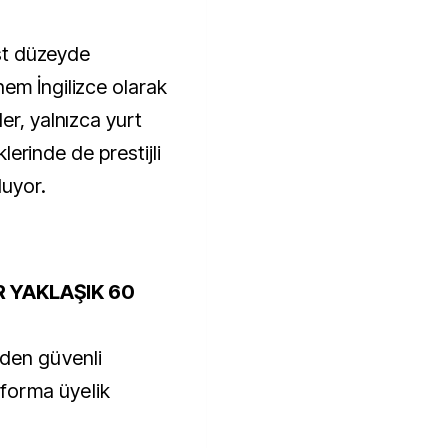
üst düzeyde
em İngilizce olarak
er, yalnızca yurt
klerinde de prestijli
luyor.
 YAKLAŞIK 60
nden güvenli
atforma üyelik