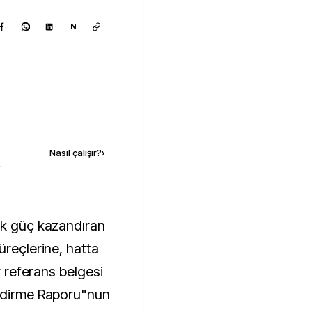
N
Kaynak ekle
Nasıl çalışır?
›
k
üreçlerine, hatta
ar referans belgesi
endirme Raporu"nun