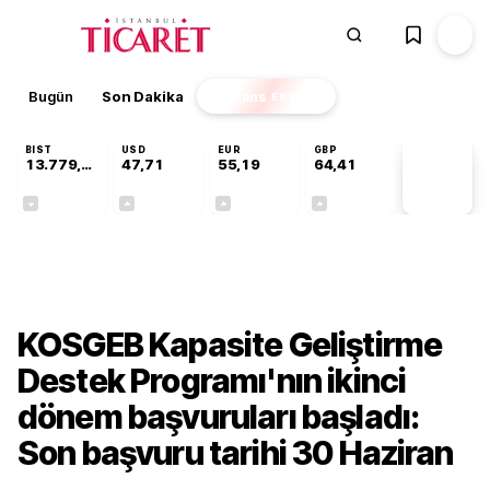
Bugün
Son Dakika
Finans
EKSTRA
BIST
USD
EUR
GBP
13.779,39
47,71
55,19
64,41
PİYASA
VERİLERİ
-0,14%
+0,18%
+0,32%
+0,38%
Ekonomi
KOSGEB Kapasite Geliştirme
Destek Programı'nın ikinci
dönem başvuruları başladı:
Son başvuru tarihi 30 Haziran