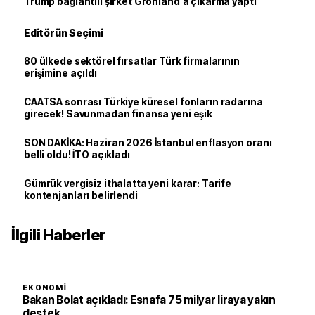
Trump bağlantılı şirket Grönland'a çıkarma yaptı
Editörün Seçimi
80 ülkede sektörel fırsatlar Türk firmalarının
erişimine açıldı
CAATSA sonrası Türkiye küresel fonların radarına
girecek! Savunmadan finansa yeni eşik
SON DAKİKA: Haziran 2026 İstanbul enflasyon oranı
belli oldu! İTO açıkladı
Gümrük vergisiz ithalatta yeni karar: Tarife
kontenjanları belirlendi
İlgili Haberler
EKONOMI
Bakan Bolat açıkladı: Esnafa 75 milyar liraya yakın
destek