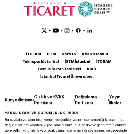
•
•
•
•
İTOTAM
BTM
SoftITo
Kitap İstanbul
Teknopark İstanbul
İDTM İstanbul
İTOSAM
Cemile Sultan Tesisleri
ICVB
İstanbul Ticaret Üniversitesi
Gizlilik ve KVKK
Doğrulama
Yayın
Künye
•
İletişim
•
•
•
Politikası
Politikası
İlkeleri
YASAL UYARI VE SORUMLULUK REDDİ
Bu sayfada yer alan bilgi, yorum ve içerikler yatırım danışmanlığı kapsamında
değildir. Yatırım kararları, kişisel mali durumunuz ile risk ve getiri tercihlerinize
göre yetkili kurumlarla yapılacak yatırım danışmanlığı sözleşmesi çerçevesinde