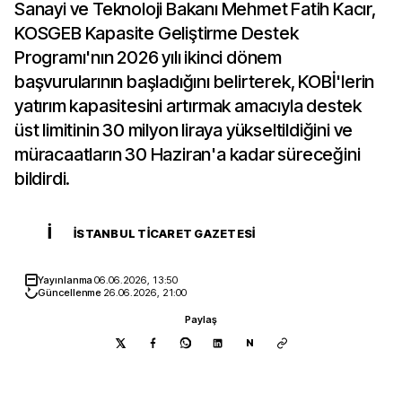
Sanayi ve Teknoloji Bakanı Mehmet Fatih Kacır,
KOSGEB Kapasite Geliştirme Destek
Programı'nın 2026 yılı ikinci dönem
başvurularının başladığını belirterek, KOBİ'lerin
yatırım kapasitesini artırmak amacıyla destek
üst limitinin 30 milyon liraya yükseltildiğini ve
müracaatların 30 Haziran'a kadar süreceğini
bildirdi.
İ
İSTANBUL TICARET GAZETESI
Yayınlanma
06.06.2026, 13:50
Güncellenme
26.06.2026, 21:00
Paylaş
N