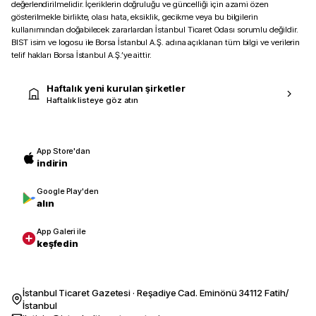
değerlendirilmelidir. İçeriklerin doğruluğu ve güncelliği için azami özen
gösterilmekle birlikte, olası hata, eksiklik, gecikme veya bu bilgilerin
kullanımından doğabilecek zararlardan İstanbul Ticaret Odası sorumlu değildir.
BIST isim ve logosu ile Borsa İstanbul A.Ş. adına açıklanan tüm bilgi ve verilerin
telif hakları Borsa İstanbul A.Ş.’ye aittir.
Haftalık yeni kurulan şirketler
Haftalık listeye göz atın
App Store'dan
indirin
Google Play'den
alın
App Galeri ile
keşfedin
İstanbul Ticaret Gazetesi · Reşadiye Cad. Eminönü 34112 Fatih/
İstanbul