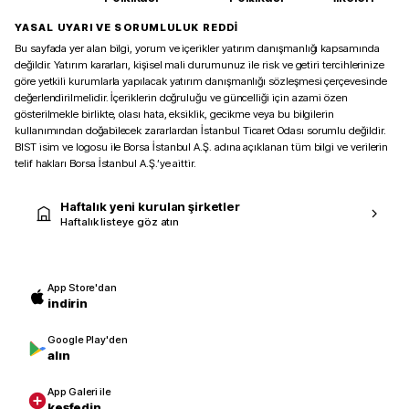
YASAL UYARI VE SORUMLULUK REDDİ
Bu sayfada yer alan bilgi, yorum ve içerikler yatırım danışmanlığı kapsamında
değildir. Yatırım kararları, kişisel mali durumunuz ile risk ve getiri tercihlerinize
göre yetkili kurumlarla yapılacak yatırım danışmanlığı sözleşmesi çerçevesinde
değerlendirilmelidir. İçeriklerin doğruluğu ve güncelliği için azami özen
gösterilmekle birlikte, olası hata, eksiklik, gecikme veya bu bilgilerin
kullanımından doğabilecek zararlardan İstanbul Ticaret Odası sorumlu değildir.
BIST isim ve logosu ile Borsa İstanbul A.Ş. adına açıklanan tüm bilgi ve verilerin
telif hakları Borsa İstanbul A.Ş.’ye aittir.
Haftalık yeni kurulan şirketler
Haftalık listeye göz atın
App Store'dan
indirin
Google Play'den
alın
App Galeri ile
keşfedin