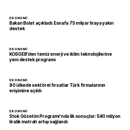
EKONOMI
Bakan Bolat açıkladı: Esnafa 75 milyar liraya yakın
destek
EKONOMI
KOSGEB’den temiz enerji ve iklim teknolojilerine
yeni destek programı
EKONOMI
80 ülkede sektörel fırsatlar Türk firmalarının
erişimine açıldı
EKONOMI
Stok Gözetim Programı'nda ilk sonuçlar: 540 milyon
liralık matrah artışı sağlandı