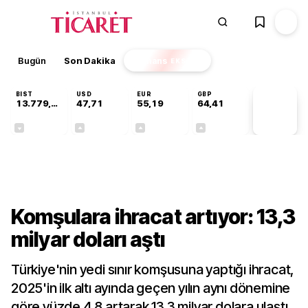
Bugün
Son Dakika
Finans
EKSTRA
BIST
USD
EUR
GBP
13.779,39
47,71
55,19
64,41
PİYASA
VERİLERİ
-0,14%
+0,18%
+0,32%
+0,38%
Ekonomi
Komşulara ihracat artıyor: 13,3
milyar doları aştı
Türkiye'nin yedi sınır komşusuna yaptığı ihracat,
2025'in ilk altı ayında geçen yılın aynı dönemine
göre yüzde 4,8 artarak 13,3 milyar dolara ulaştı.