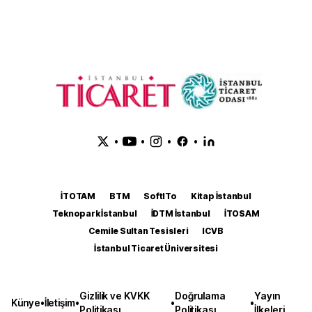
•
•
•
•
İTOTAM
BTM
SoftITo
Kitap İstanbul
Teknopark İstanbul
İDTM İstanbul
İTOSAM
Cemile Sultan Tesisleri
ICVB
İstanbul Ticaret Üniversitesi
Gizlilik ve KVKK
Doğrulama
Yayın
Künye
•
İletişim
•
•
•
Politikası
Politikası
İlkeleri