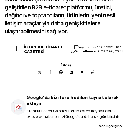
geliştirilen B2B e-ticaret platformu; üretici,
dağıtıcı ve toptancıların, ürünlerini yeni nesil
iletişim araçlarıyla daha geniş kitlelere
ulaştırabilmesini sağlıyor.
İSTANBUL TICARET
Yayınlanma
11.07.2025, 10:19
İ
GAZETESI
Güncellenme
30.06.2026, 00:46
Paylaş
N
Google'da bizi tercih edilen kaynak olarak
ekleyin
İstanbul Ticaret Gazetesi
'i tercih edilen kaynak olarak
ekleyerek haberlerimizi Google'da daha sık görebilirsiniz.
Kaynak ekle
Nasıl çalışır?
›