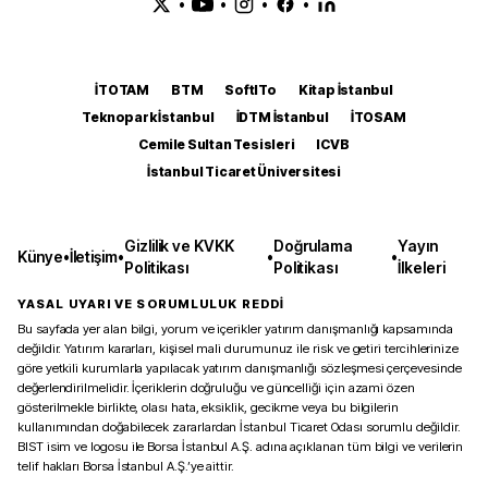
•
•
•
•
İTOTAM
BTM
SoftITo
Kitap İstanbul
Teknopark İstanbul
İDTM İstanbul
İTOSAM
Cemile Sultan Tesisleri
ICVB
İstanbul Ticaret Üniversitesi
Gizlilik ve KVKK
Doğrulama
Yayın
Künye
•
İletişim
•
•
•
Politikası
Politikası
İlkeleri
YASAL UYARI VE SORUMLULUK REDDİ
Bu sayfada yer alan bilgi, yorum ve içerikler yatırım danışmanlığı kapsamında
değildir. Yatırım kararları, kişisel mali durumunuz ile risk ve getiri tercihlerinize
göre yetkili kurumlarla yapılacak yatırım danışmanlığı sözleşmesi çerçevesinde
değerlendirilmelidir. İçeriklerin doğruluğu ve güncelliği için azami özen
gösterilmekle birlikte, olası hata, eksiklik, gecikme veya bu bilgilerin
kullanımından doğabilecek zararlardan İstanbul Ticaret Odası sorumlu değildir.
BIST isim ve logosu ile Borsa İstanbul A.Ş. adına açıklanan tüm bilgi ve verilerin
telif hakları Borsa İstanbul A.Ş.’ye aittir.