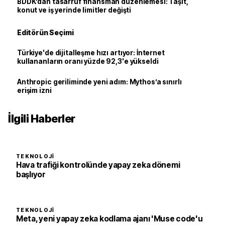
BDDK’dan tasarruf finansman düzenlemesi: Taşıt,
konut ve iş yerinde limitler değişti
Editörün Seçimi
Türkiye'de dijitalleşme hızı artıyor: İnternet
kullananların oranı yüzde 92,3'e yükseldi
Anthropic geriliminde yeni adım: Mythos’a sınırlı
erişim izni
İlgili Haberler
TEKNOLOJI
Hava trafiği kontrolünde yapay zeka dönemi
başlıyor
TEKNOLOJI
Meta, yeni yapay zeka kodlama ajanı 'Muse code'u