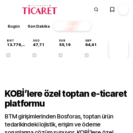
Bugün
Son Dakika
Finans
EKSTRA
BIST
USD
EUR
GBP
13.779,39
47,71
55,19
64,41
PİYASA
VERİLERİ
-0,14%
+0,18%
+0,32%
+0,38%
Teknoloji
KOBİ’lere özel toptan e-ticaret
platformu
BTM girişimlerinden Bosforas, toptan ürün
tedarikindeki lojistik, erişim ve ödeme
sorunlarına çözüm sunuyor. KOBİ’lere özel