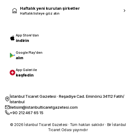
Haftalık yeni kurulan şirketler
Haftalık listeye göz atın
App Store'dan
indirin
Google Play'den
alın
App Galeri ile
keşfedin
İstanbul Ticaret Gazetesi · Reşadiye Cad. Eminönü 34112 Fatih/
İstanbul
iletisim@istanbulticaretgazetesi.com
+90 212 467 65 15
© 2026 İstanbul Ticaret Gazetesi · Tüm hakları saklıdır · Bir İstanbul
Ticaret Odası yayınıdır