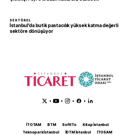
SEKTÖREL
İstanbul’da butik pastacılık yüksek katma değerli
sektöre dönüşüyor
•
•
•
•
İTOTAM
BTM
SoftITo
Kitap İstanbul
Teknopark İstanbul
İDTM İstanbul
İTOSAM