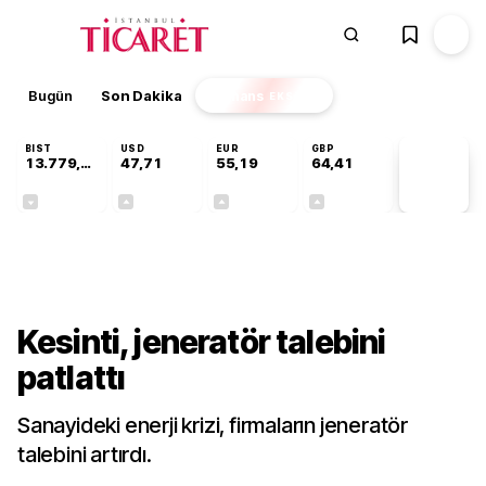
Bugün
Son Dakika
Finans
EKSTRA
BIST
USD
EUR
GBP
13.779,39
47,71
55,19
64,41
PİYASA
VERİLERİ
-0,14%
+0,18%
+0,32%
+0,38%
Sektörel
Kesinti, jeneratör talebini
patlattı
Sanayideki enerji krizi, firmaların jeneratör
talebini artırdı.