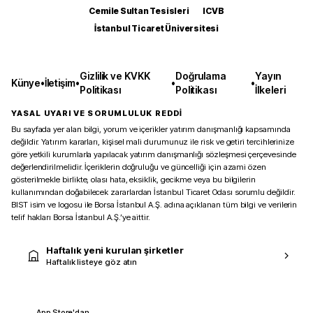
Cemile Sultan Tesisleri
ICVB
İstanbul Ticaret Üniversitesi
Gizlilik ve KVKK
Doğrulama
Yayın
Künye
•
İletişim
•
•
•
Politikası
Politikası
İlkeleri
YASAL UYARI VE SORUMLULUK REDDİ
Bu sayfada yer alan bilgi, yorum ve içerikler yatırım danışmanlığı kapsamında
değildir. Yatırım kararları, kişisel mali durumunuz ile risk ve getiri tercihlerinize
göre yetkili kurumlarla yapılacak yatırım danışmanlığı sözleşmesi çerçevesinde
değerlendirilmelidir. İçeriklerin doğruluğu ve güncelliği için azami özen
gösterilmekle birlikte, olası hata, eksiklik, gecikme veya bu bilgilerin
kullanımından doğabilecek zararlardan İstanbul Ticaret Odası sorumlu değildir.
BIST isim ve logosu ile Borsa İstanbul A.Ş. adına açıklanan tüm bilgi ve verilerin
telif hakları Borsa İstanbul A.Ş.’ye aittir.
Haftalık yeni kurulan şirketler
Haftalık listeye göz atın
App Store'dan