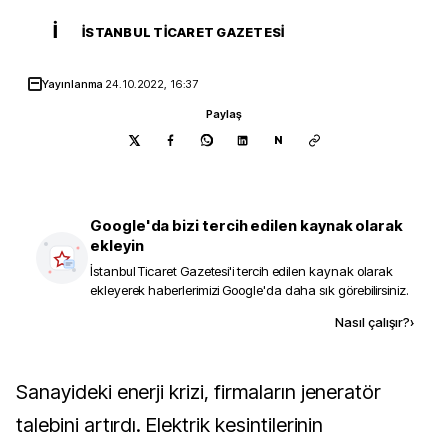
İ
İSTANBUL TICARET GAZETESI
Yayınlanma
24.10.2022, 16:37
Paylaş
N
Google'da bizi tercih edilen kaynak olarak
ekleyin
İstanbul Ticaret Gazetesi
'i tercih edilen kaynak olarak
ekleyerek haberlerimizi Google'da daha sık görebilirsiniz.
Kaynak ekle
Nasıl çalışır?
›
Sanayideki enerji krizi, firmaların jeneratör
talebini artırdı. Elektrik kesintilerinin