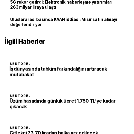
5G rekor getirdi: Elektronik haberleşme yatırımları
263 milyar liraya ulaştı
Uluslararası basında KAAN iddiası: Mısır satın almayı
değerlendiriyor
İlgili Haberler
SEKTÖREL
İş dünyasında tahkim farkındalığını artıracak
mutabakat
SEKTÖREL
Üzüm hasadında günlük ücret 1.750 TL’ye kadar
çıkacak
SEKTÖREL
Çitlekçi 73,70 liradan halka arz edilecek