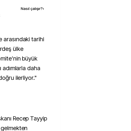
Nasıl çalışır?
›
k
kardeş ülke
omite’nin büyük
lı adımlarla daha
oğru ilerliyor."
şkanı Recep Tayyip
a gelmekten