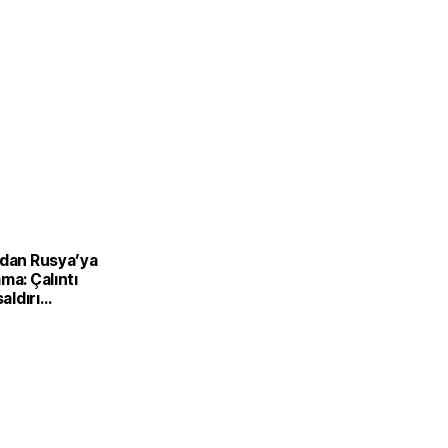
’dan Rusya’ya
ma: Çalıntı
saldırı
ilir