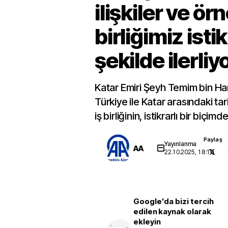
ilişkiler ve örn
birliğimiz istik
şekilde ilerliy
Katar Emiri Şeyh Temim bin Ha
Türkiye ile Katar arasındaki tari
iş birliğinin, istikrarlı bir biçimd
Paylaş
Yayınlanma
AA
22.10.2025, 18:10
Google'da bizi tercih
edilen kaynak olarak
ekleyin