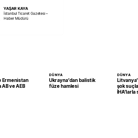
YAŞAR KAYA
İstanbul Ticaret Gazetesi –
Haber Müdürü
DÜNYA
DÜNYA
le Ermenistan
Ukrayna’dan balistik
Litvanya
a AB ve AEB
füze hamlesi
şok suçla
İHA’larla 
planlayab