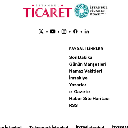
•
•
•
•
FAYDALI LINKLER
Son Dakika
Günün Manşetleri
Namaz Vakitleri
İmsakiye
Yazarlar
e-Gazete
Haber Site Haritası
RSS
ap İstanbul
Teknopark İstanbul
İDTM İstanbul
İTOSA