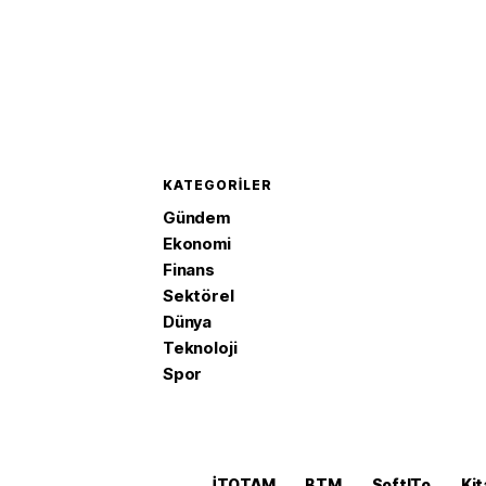
KATEGORILER
Gündem
Ekonomi
Finans
Sektörel
Dünya
Teknoloji
Spor
İTOTAM
BTM
SoftITo
Kit