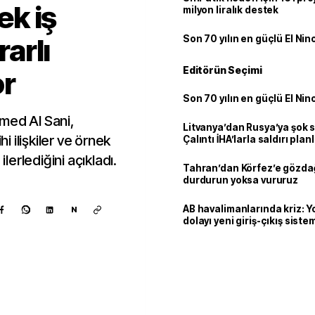
ek iş
milyon liralık destek
rarlı
Son 70 yılın en güçlü El Nin
Editörün Seçimi
or
Son 70 yılın en güçlü El Nin
med Al Sani,
Litvanya’dan Rusya’ya şok 
hi ilişkiler ve örnek
Çalıntı İHA’larla saldırı plan
e ilerlediğini açıkladı.
Tahran’dan Körfez’e gözdağ
durdurun yoksa vururuz
AB havalimanlarında kriz: 
N
dolayı yeni giriş-çıkış sist
çıkarılıyor
Kaynak ekle