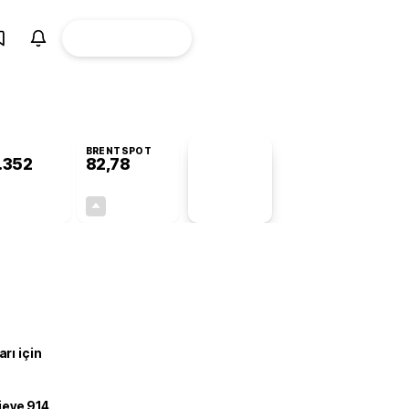
ÜYE
CANLI BORSA
Girişi
BRENTSPOT
.352
82,78
PİYASA
VERİLERİ
-0,44%
+4,90%
+0,00
3,87
rı için
ojeye 914