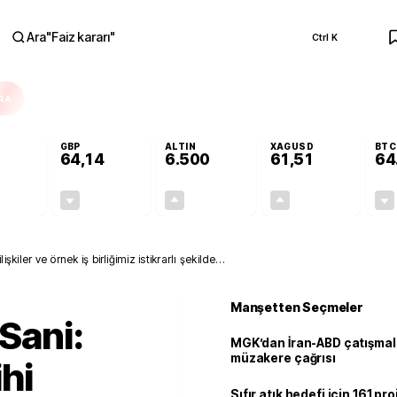
Ara
"
Faiz kararı
"
Ctrl K
RA
GBP
ALTIN
XAGUSD
BTC
64,14
6.500
61,51
64
-0,13%
-0,05%
+0,12%
+0,02%
-0,07
-0,03
7,71
0,01
ilişkiler ve örnek iş birliğimiz istikrarlı şekilde
Manşetten Seçmeler
 Sani:
MGK’dan İran-ABD çatışmala
müzakere çağrısı
ihi
Sıfır atık hedefi için 161 pr