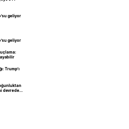
o’su geliyor
o’su geliyor
suçlama:
layabilir
ı: Trump’ı
Yoğunluktan
emi devreden