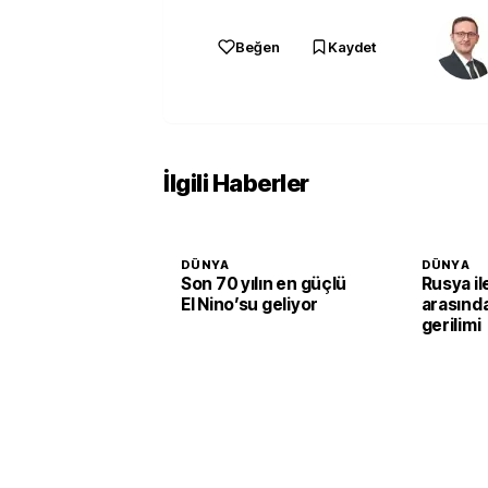
Beğen
Kaydet
İlgili Haberler
DÜNYA
DÜNYA
Son 70 yılın en güçlü
Rusya i
El Nino’su geliyor
arasınd
gerilimi