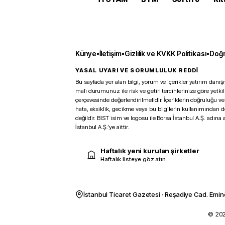
Künye
•
İletişim
•
Gizlilik ve KVKK Politikası
•
Doğr
YASAL UYARI VE SORUMLULUK REDDİ
Bu sayfada yer alan bilgi, yorum ve içerikler yatırım danışm
mali durumunuz ile risk ve getiri tercihlerinize göre yetk
çerçevesinde değerlendirilmelidir. İçeriklerin doğruluğu ve
hata, eksiklik, gecikme veya bu bilgilerin kullanımından 
değildir. BIST isim ve logosu ile Borsa İstanbul A.Ş. adına a
İstanbul A.Ş.’ye aittir.
Haftalık yeni kurulan şirketler
Haftalık listeye göz atın
İstanbul Ticaret Gazetesi · Reşadiye Cad. Emin
© 2026