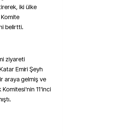
erek, iki ülke
k Komite
i belirtti.
 ziyareti
Katar Emiri Şeyh
ir araya gelmiş ve
Komitesi'nin 11'inci
ıştı.