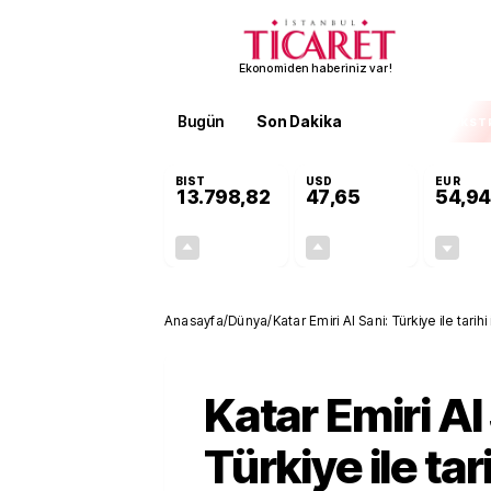
Ekonomiden haberiniz var!
Bugün
Son Dakika
Finans
EKST
BIST
USD
EUR
13.798,82
47,65
54,94
+0,70%
+0,05%
95,68
0,02
Anasayfa
/
Dünya
/
Katar Emiri Al Sani: Türkiye ile tarihi 
ilerliyor
Katar Emiri Al
Türkiye ile tar