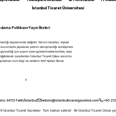
İstanbul Ticaret Üniversitesi
ulama Politikası
•
Yayın İlkeleri
anlığı kapsamında değildir. Yatırım kararları, kişisel
ili kurumlarla yapılacak yatırım danışmanlığı sözleşmesi
 güncelliği için azami özen gösterilmekle birlikte, olası
doğabilecek zararlardan İstanbul Ticaret Odası sorumlu
çıklanan tüm bilgi ve verilerin telif hakları Borsa
önü 34112 Fatih/İstanbul
iletisim@istanbulticaretgazetesi.com
+90 212
 İstanbul Ticaret Gazetesi · Tüm hakları saklıdır · Bir İstanbul Ticaret Odası ya