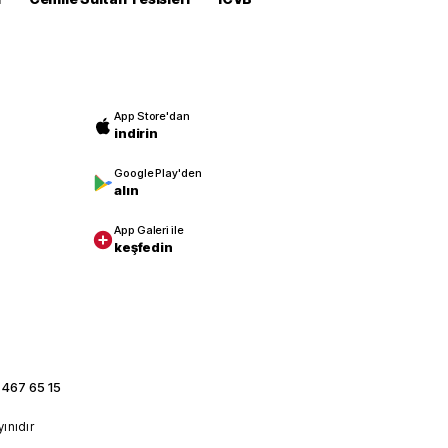
App Store'dan
indirin
Google Play'den
alın
App Galeri ile
keşfedin
 467 65 15
yınıdır