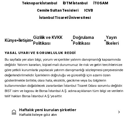
Teknopark İstanbul
İDTM İstanbul
İTOSAM
Cemile Sultan Tesisleri
ICVB
İstanbul Ticaret Üniversitesi
Gizlilik ve KVKK
Doğrulama
Yayın
Künye
•
İletişim
•
•
•
Politikası
Politikası
İlkeleri
YASAL UYARI VE SORUMLULUK REDDİ
Bu sayfada yer alan bilgi, yorum ve içerikler yatırım danışmanlığı kapsamında
değildir. Yatırım kararları, kişisel mali durumunuz ile risk ve getiri tercihlerinize
göre yetkili kurumlarla yapılacak yatırım danışmanlığı sözleşmesi çerçevesinde
değerlendirilmelidir. İçeriklerin doğruluğu ve güncelliği için azami özen
gösterilmekle birlikte, olası hata, eksiklik, gecikme veya bu bilgilerin
kullanımından doğabilecek zararlardan İstanbul Ticaret Odası sorumlu değildir.
BIST isim ve logosu ile Borsa İstanbul A.Ş. adına açıklanan tüm bilgi ve verilerin
telif hakları Borsa İstanbul A.Ş.’ye aittir.
Haftalık yeni kurulan şirketler
Haftalık listeye göz atın