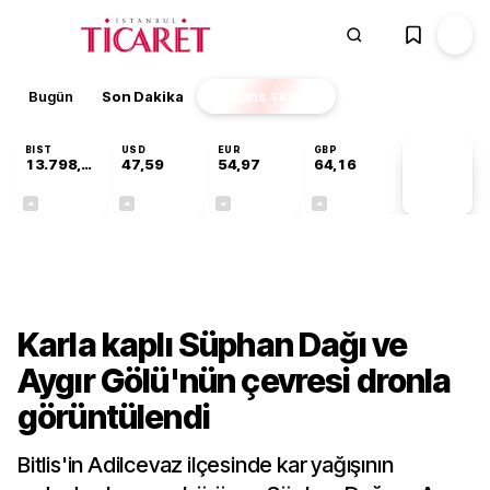
Bugün
Son Dakika
Finans
EKSTRA
BIST
USD
EUR
GBP
13.798,82
47,59
54,97
64,16
PİYASA
VERİLERİ
+0,70%
+0,06%
-0,08%
+0,10%
Kültür-Sanat
Karla kaplı Süphan Dağı ve
Aygır Gölü'nün çevresi dronla
görüntülendi
Bitlis'in Adilcevaz ilçesinde kar yağışının