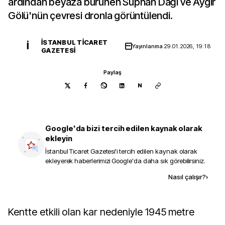
ardından beyaza bürünen Süphan Dağı ve Aygır
Gölü'nün çevresi dronla görüntülendi.
İSTANBUL TICARET
İ
Yayınlanma
29.01.2026, 19:18
GAZETESI
Paylaş
N
Google'da bizi tercih edilen kaynak olarak
ekleyin
İstanbul Ticaret Gazetesi
'i tercih edilen kaynak olarak
ekleyerek haberlerimizi Google'da daha sık görebilirsiniz.
Kaynak ekle
Nasıl çalışır?
›
Kentte etkili olan kar nedeniyle 1945 metre