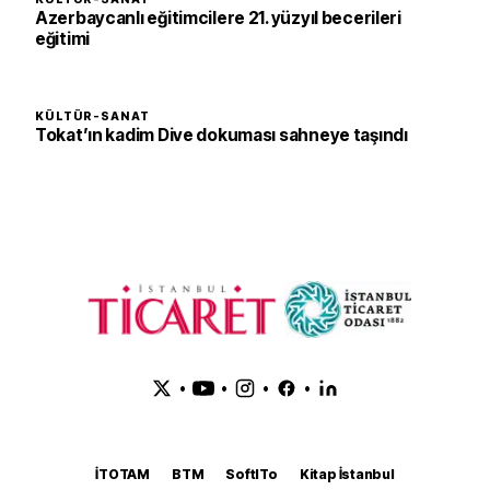
Azerbaycanlı eğitimcilere 21. yüzyıl becerileri
eğitimi
KÜLTÜR-SANAT
Tokat’ın kadim Dive dokuması sahneye taşındı
•
•
•
•
İTOTAM
BTM
SoftITo
Kitap İstanbul