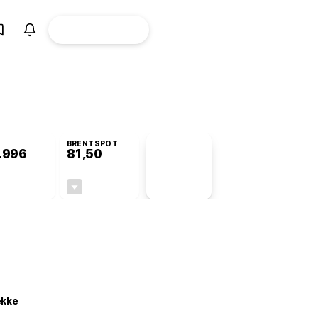
ÜYE
CANLI BORSA
Girişi
omisyonu’nda kabul edildi
BRENTSPOT
.996
81,50
PİYASA
VERİLERİ
+0,49%
-1,55%
+0,00
-1,28
ekke