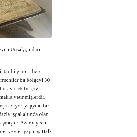
eyen Ünsal, şunları
 tarihi yerleri hep
Ermeniler bu bölgeyi 30
buraya tek bir çivi
makla yetinmişlerdir.
nşa ediyor, yepyeni bir
fazla işgal altında olan
leşmişler. Azerbaycan
rleri, evler yapmış. Halk