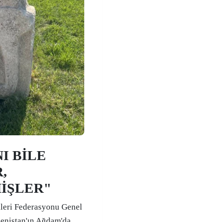
I BİLE
,
İŞLER"
leri Federasyonu Genel
menistan'ın Ağdam'da