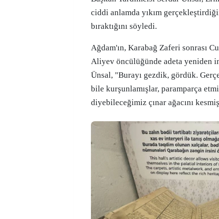
ciddi anlamda yıkım gerçekleştirdiği
bıraktığını söyledi.
Ağdam'ın, Karabağ Zaferi sonrası C
Aliyev öncülüğünde adeta yeniden in
Ünsal, "Burayı gezdik, gördük. Gerçe
bile kurşunlamışlar, paramparça etmiş
diyebileceğimiz çınar ağacını kesmişl