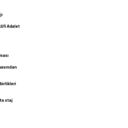
jı
lifi Adalet
şması
masından
irlikleri
ta staj