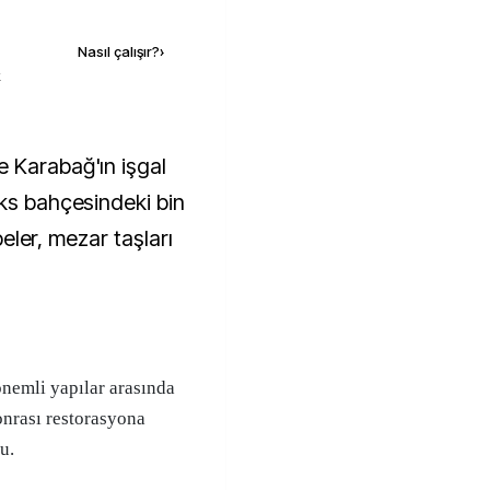
Kaynak ekle
Nasıl çalışır?
›
k
eks bahçesindeki bin
rbeler, mezar taşları
önemli yapılar arasında
onrası restorasyona
u.