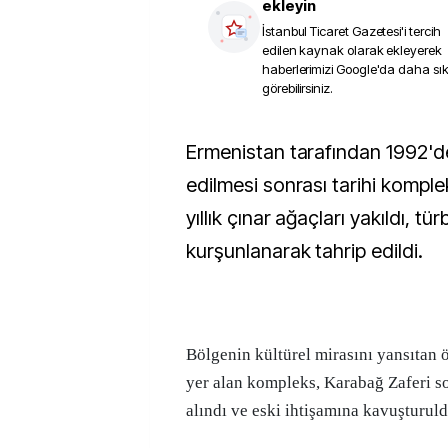
ekleyin
İstanbul Ticaret Gazetesi
'i tercih
edilen kaynak olarak ekleyerek
haberlerimizi Google'da daha sı
görebilirsiniz.
Ermenistan tarafından 1992'de Karabağ'ın işgal
edilmesi sonrası tarihi kompl
yıllık çınar ağaçları yakıldı, tü
kurşunlanarak tahrip edildi.
Bölgenin kültürel mirasını yansıtan 
yer alan kompleks, Karabağ Zaferi s
alındı ve eski ihtişamına kavuşturuld