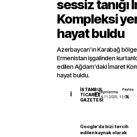
sessiz tanığı 
Kompleksi ye
hayat buldu
Azerbaycan'ın Karabağ bölge
Ermenistan işgalinden kurtarıl
edilen Ağdam'daki İmaret Kom
hayat buldu.
İSTANBUL
Paylaş
Yayınlanma
İ
TICARET
16.11.2025, 12:00
GAZETESI
Google'da bizi tercih
edilen kaynak olarak