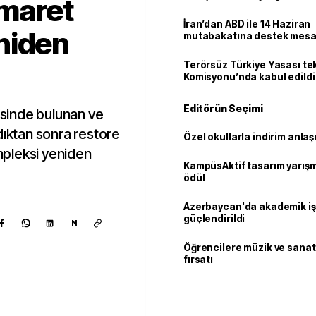
İmaret
İran’dan ABD ile 14 Haziran
niden
mutabakatına destek mesa
Terörsüz Türkiye Yasası tek
Komisyonu’nda kabul edildi
Editörün Seçimi
sinde bulunan ve
dıktan sonra restore
Özel okullarla indirim anla
pleksi yeniden
KampüsAktif tasarım yarış
ödül
Azerbaycan'da akademik işb
güçlendirildi
N
Öğrencilere müzik ve sanat
fırsatı