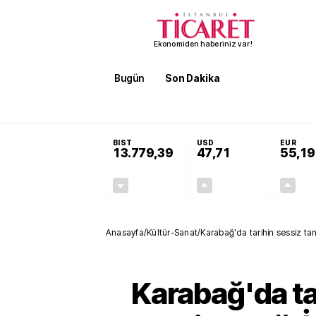
Ekonomiden haberiniz var!
Bugün
Son Dakika
Finans
EKST
SON DAKİKA
Terörsüz Türkiye Yasası teklifi 
BIST
USD
EUR
13.779,39
47,71
55,19
-0,14%
+0,18%
-19,42
0,09
Anasayfa
/
Kültür-Sanat
/
Karabağ'da tarihin sessiz ta
Karabağ'da ta