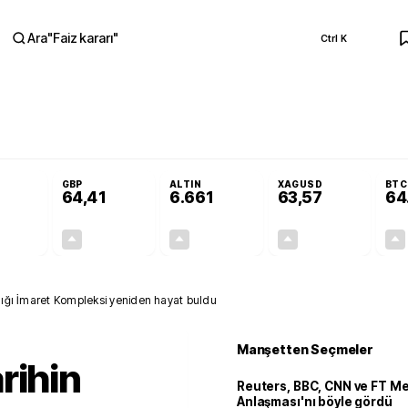
Ara
"
Faiz kararı
"
Ctrl K
RA
Adalet Komisyonu’nda kabul edildi
Terörsüz Türkiye Yasası teklifi Adalet K
GBP
ALTIN
XAGUSD
BTC
64,41
6.661
63,57
64
+0,32%
+0,38%
+2,59%
+3,37%
0,18
0,24
167,96
2,07
nığı İmaret Kompleksi yeniden hayat buldu
Manşetten Seçmeler
rihin
Reuters, BBC, CNN ve FT M
Anlaşması'nı böyle gördü