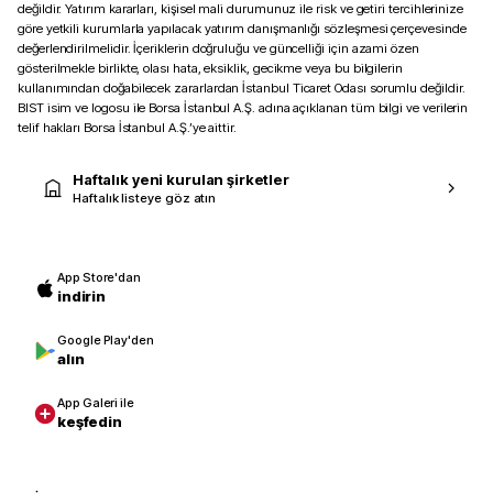
değildir. Yatırım kararları, kişisel mali durumunuz ile risk ve getiri tercihlerinize
göre yetkili kurumlarla yapılacak yatırım danışmanlığı sözleşmesi çerçevesinde
değerlendirilmelidir. İçeriklerin doğruluğu ve güncelliği için azami özen
gösterilmekle birlikte, olası hata, eksiklik, gecikme veya bu bilgilerin
kullanımından doğabilecek zararlardan İstanbul Ticaret Odası sorumlu değildir.
BIST isim ve logosu ile Borsa İstanbul A.Ş. adına açıklanan tüm bilgi ve verilerin
telif hakları Borsa İstanbul A.Ş.’ye aittir.
Haftalık yeni kurulan şirketler
Haftalık listeye göz atın
App Store'dan
indirin
Google Play'den
alın
App Galeri ile
keşfedin