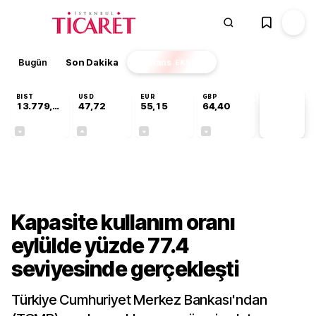
Bugün
Son Dakika
Finans
EKSTRA
BIST
USD
EUR
GBP
13.779,39
47,72
55,15
64,40
PİYASA
VERİLERİ
-0,14%
+0,01%
-0,07%
-0,02%
Gündem
Kapasite kullanım oranı
eylülde yüzde 77.4
seviyesinde gerçekleşti
Türkiye Cumhuriyet Merkez Bankası'ndan