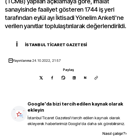
(TCMB) yapılan açıklamaya göre, imalat
sanayisinde faaliyet gösteren 1744 iş yeri
tarafından eylül ayı İktisadi Yönelim Anketi'ne
verilen yanıtlar toplulaştırılarak değerlendirildi.
İ
İSTANBUL TICARET GAZETESI
Yayınlanma
24.10.2022, 21:57
Paylaş
N
Google'da bizi tercih edilen kaynak olarak
ekleyin
İstanbul Ticaret Gazetesi
'i tercih edilen kaynak olarak
ekleyerek haberlerimizi Google'da daha sık görebilirsiniz.
Kaynak ekle
Nasıl çalışır?
›