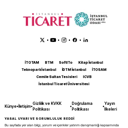
•
•
•
•
İTOTAM
BTM
SoftITo
Kitap İstanbul
Teknopark İstanbul
İDTM İstanbul
İTOSAM
Cemile Sultan Tesisleri
ICVB
İstanbul Ticaret Üniversitesi
Gizlilik ve KVKK
Doğrulama
Yayın
Künye
•
İletişim
•
•
•
Politikası
Politikası
İlkeleri
YASAL UYARI VE SORUMLULUK REDDİ
Bu sayfada yer alan bilgi, yorum ve içerikler yatırım danışmanlığı kapsamında