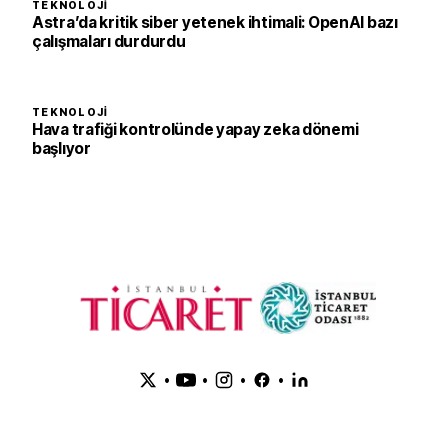
TEKNOLOJI
Astra’da kritik siber yetenek ihtimali: OpenAI bazı
çalışmaları durdurdu
TEKNOLOJI
Hava trafiği kontrolünde yapay zeka dönemi
başlıyor
•
•
•
•