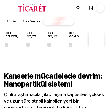
Bugün
Son Dakika
Finans
EKSTRA
BIST
USD
EUR
GBP
13.779,39
47,72
55,15
64,40
PİYASA
VERİLERİ
-0,14%
+0,01%
-0,07%
-0,02%
Teknoloji
Kanserle mücadelede devrim:
Nanopartikül sistemi
Çinli araştırmacılar, ilaç taşıma kapasitesi yüksek
ve uzun süre stabil kalabilen yeni bir
nanopartikül sistemi geliştirdi. Bu sistem,