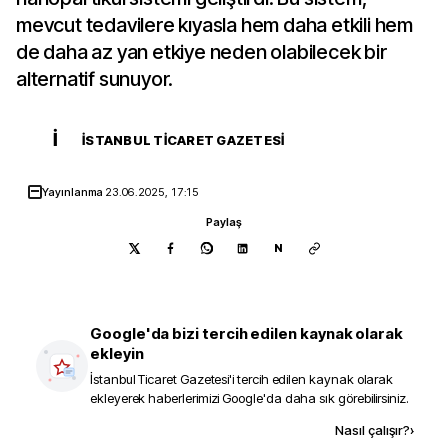
mevcut tedavilere kıyasla hem daha etkili hem
de daha az yan etkiye neden olabilecek bir
alternatif sunuyor.
İ
İSTANBUL TICARET GAZETESI
Yayınlanma
23.06.2025, 17:15
Paylaş
N
Google'da bizi tercih edilen kaynak olarak
ekleyin
İstanbul Ticaret Gazetesi
'i tercih edilen kaynak olarak
ekleyerek haberlerimizi Google'da daha sık görebilirsiniz.
Kaynak ekle
Nasıl çalışır?
›