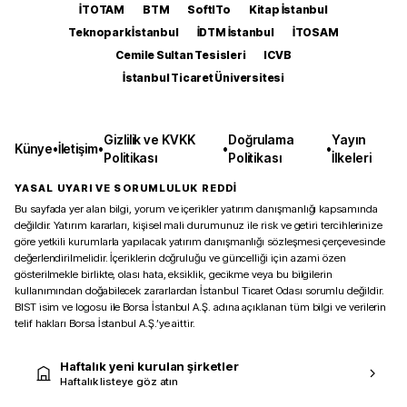
İTOTAM
BTM
SoftITo
Kitap İstanbul
Teknopark İstanbul
İDTM İstanbul
İTOSAM
Cemile Sultan Tesisleri
ICVB
İstanbul Ticaret Üniversitesi
Gizlilik ve KVKK
Doğrulama
Yayın
Künye
•
İletişim
•
•
•
Politikası
Politikası
İlkeleri
YASAL UYARI VE SORUMLULUK REDDİ
Bu sayfada yer alan bilgi, yorum ve içerikler yatırım danışmanlığı kapsamında
değildir. Yatırım kararları, kişisel mali durumunuz ile risk ve getiri tercihlerinize
göre yetkili kurumlarla yapılacak yatırım danışmanlığı sözleşmesi çerçevesinde
değerlendirilmelidir. İçeriklerin doğruluğu ve güncelliği için azami özen
gösterilmekle birlikte, olası hata, eksiklik, gecikme veya bu bilgilerin
kullanımından doğabilecek zararlardan İstanbul Ticaret Odası sorumlu değildir.
BIST isim ve logosu ile Borsa İstanbul A.Ş. adına açıklanan tüm bilgi ve verilerin
telif hakları Borsa İstanbul A.Ş.’ye aittir.
Haftalık yeni kurulan şirketler
Haftalık listeye göz atın