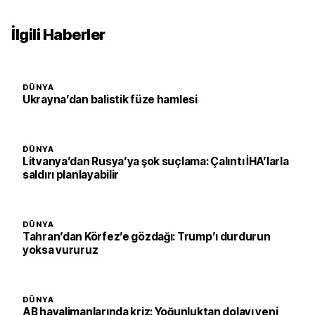
İlgili Haberler
DÜNYA
Ukrayna’dan balistik füze hamlesi
DÜNYA
Litvanya’dan Rusya’ya şok suçlama: Çalıntı İHA’larla
saldırı planlayabilir
DÜNYA
Tahran’dan Körfez’e gözdağı: Trump’ı durdurun
yoksa vururuz
DÜNYA
AB havalimanlarında kriz: Yoğunluktan dolayı yeni