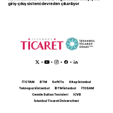
giriş-çıkış sistemi devreden çıkarılıyor
•
•
•
•
İTOTAM
BTM
SoftITo
Kitap İstanbul
Teknopark İstanbul
İDTM İstanbul
İTOSAM
Cemile Sultan Tesisleri
ICVB
İstanbul Ticaret Üniversitesi