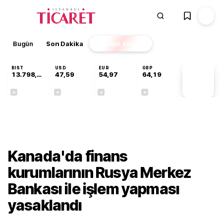
Bugün
Son Dakika
Finans
EKSTRA
BIST
USD
EUR
GBP
13.798,82
47,59
54,97
64,19
PİYASA
VERİLERİ
+0,70%
+0,05%
-0,08%
+0,15%
Dünya
Kanada'da finans
kurumlarının Rusya Merkez
Bankası ile işlem yapması
yasaklandı