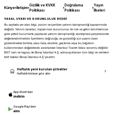
Gizlilik ve KVKK
Doğrulama
Yayın
Künye
•
İletişim
•
•
•
Politikası
Politikası
İlkeleri
YASAL UYARI VE SORUMLULUK REDDİ
Bu sayfada yer alan bilgi, yorum ve içerikler yatırım danışmanlığı kapsamında
değildir. Yatırım kararları, kişisel mali durumunuz ile risk ve getiri tercihlerinize
göre yetkili kurumlarla yapılacak yatırım danışmanlığı sözleşmesi çerçevesinde
değerlendirilmelidir. İçeriklerin doğruluğu ve güncelliği için azami özen
gösterilmekle birlikte, olası hata, eksiklik, gecikme veya bu bilgilerin
kullanımından doğabilecek zararlardan İstanbul Ticaret Odası sorumlu değildir.
BIST isim ve logosu ile Borsa İstanbul A.Ş. adına açıklanan tüm bilgi ve verilerin
telif hakları Borsa İstanbul A.Ş.’ye aittir.
Haftalık yeni kurulan şirketler
Haftalık listeye göz atın
App Store'dan
indirin
Google Play'den
alın