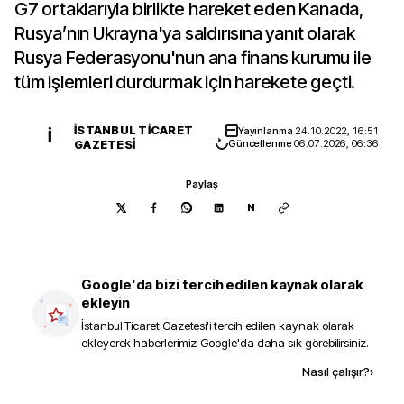
G7 ortaklarıyla birlikte hareket eden Kanada,
Rusya’nın Ukrayna'ya saldırısına yanıt olarak
Rusya Federasyonu'nun ana finans kurumu ile
tüm işlemleri durdurmak için harekete geçti.
İSTANBUL TICARET
Yayınlanma
24.10.2022, 16:51
İ
GAZETESI
Güncellenme
06.07.2026, 06:36
Paylaş
N
Google'da bizi tercih edilen kaynak olarak
ekleyin
İstanbul Ticaret Gazetesi
'i tercih edilen kaynak olarak
ekleyerek haberlerimizi Google'da daha sık görebilirsiniz.
Kaynak ekle
Nasıl çalışır?
›