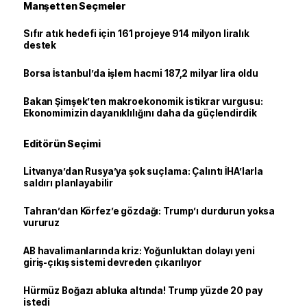
Manşetten Seçmeler
Sıfır atık hedefi için 161 projeye 914 milyon liralık
destek
Borsa İstanbul’da işlem hacmi 187,2 milyar lira oldu
Bakan Şimşek’ten makroekonomik istikrar vurgusu:
Ekonomimizin dayanıklılığını daha da güçlendirdik
Editörün Seçimi
Litvanya’dan Rusya’ya şok suçlama: Çalıntı İHA’larla
saldırı planlayabilir
Tahran’dan Körfez’e gözdağı: Trump’ı durdurun yoksa
vururuz
AB havalimanlarında kriz: Yoğunluktan dolayı yeni
giriş-çıkış sistemi devreden çıkarılıyor
Hürmüz Boğazı abluka altında! Trump yüzde 20 pay
istedi