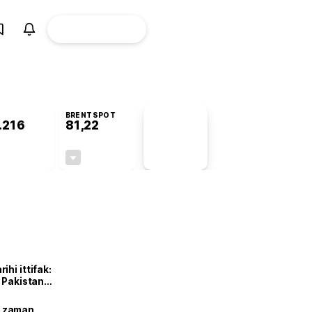
ÜYE
CANLI BORSA
Girişi
BRENTSPOT
.216
81,22
PİYASA
VERİLERİ
+1,11%
-1,88%
+0,00
-1,56
hi ittifak:
e Pakistan
dı
ne zaman