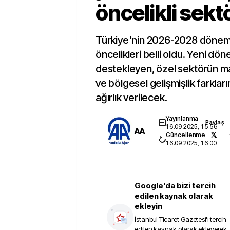
öncelikli sekt
Türkiye'nin 2026-2028 dönemi
öncelikleri belli oldu. Yeni d
destekleyen, özel sektörün ma
ve bölgesel gelişmişlik farkları
ağırlık verilecek.
Yayınlanma
Paylaş
16.09.2025, 15:56
AA
Güncellenme
16.09.2025, 16:00
Google'da bizi tercih
edilen kaynak olarak
ekleyin
İstanbul Ticaret Gazetesi
'i tercih
edilen kaynak olarak ekleyerek