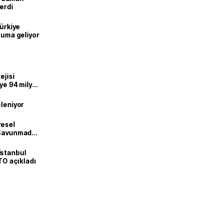
erdi
Türkiye
onuma geliyor
ejisi
eye 94 milyar
çleniyor
resel
! Savunmadan
İstanbul
İTO açıkladı