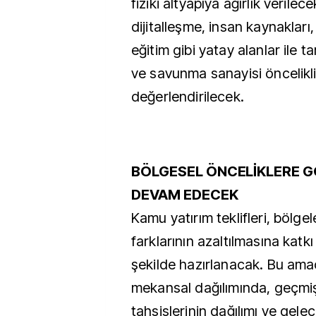
fiziki altyapıya ağırlık verilec
dijitalleşme, insan kaynakları, 
eğitim gibi yatay alanlar ile t
ve savunma sanayisi öncelikli
değerlendirilecek.
BÖLGESEL ÖNCELİKLERE G
DEVAM EDECEK
Kamu yatırım teklifleri, bölgel
farklarının azaltılmasına katk
şekilde hazırlanacak. Bu amaç
mekansal dağılımında, geçmiş 
tahsislerinin dağılımı ve gele