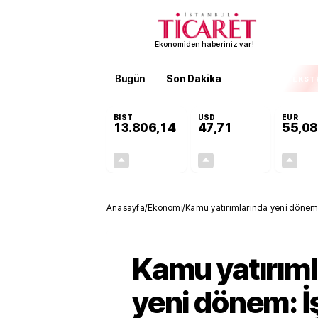
Ekonomiden haberiniz var!
Bugün
Son Dakika
Finans
EKST
BIST
USD
EUR
13.806,14
47,71
55,08
+0,05%
+0,17%
7,33
0,08
Anasayfa
/
Ekonomi
/
Kamu yatırımlarında yeni dönem: 
Kamu yatırıml
yeni dönem: İ