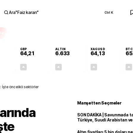
Ara
"
Faiz kararı
"
Ctrl K
RA
GBP
ALTIN
XAGUSD
BTC
64,21
6.633
64,13
65
+0,12%
+0,06%
+2,16%
+4,28%
0,06
0,04
140,30
2,63
İşte öncelikli sektörler
Manşetten Seçmeler
arında
SON DAKİKA | Savunmada tari
Türkiye, Suudi Arabistan v
şte
'Mekke Anlaşması'nı imzala
Altın fiyatları 5 bin doları 