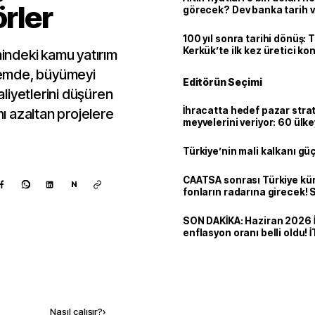
örler
görecek? Dev banka tarih v
100 yıl sonra tarihi dönüş: 
Kerkük’te ilk kez üretici k
ndeki kamu yatırım
önemde, büyümeyi
Editörün Seçimi
liyetlerini düşüren
İhracatta hedef pazar strat
nı azaltan projelere
meyvelerini veriyor: 60 ülk
dolarlık satış
Türkiye’nin mali kalkanı gü
CAATSA sonrası Türkiye kü
N
fonların radarına girecek
finansa yeni eşik
SON DAKİKA: Haziran 2026 
enflasyon oranı belli oldu! 
Kaynak ekle
Nasıl çalışır?
›