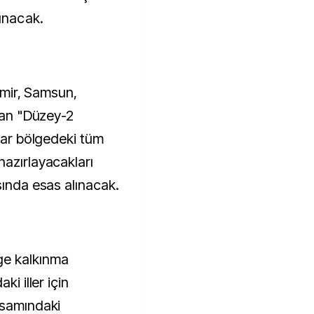
lınacak.
İzmir, Samsun,
ayan "Düzey-2
nlar bölgedeki tüm
hazırlayacakları
sında esas alınacak.
ge kalkınma
ki iller için
psamındaki