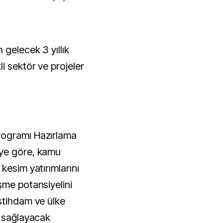
k
i sektör ve projeler
ogramı Hazırlama
eye göre, kamu
kesim yatırımlarını
şme potansiyelini
stihdam ve ülke
ı sağlayacak