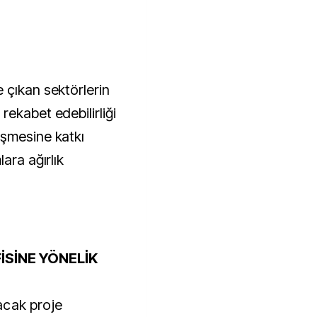
 çıkan sektörlerin
ekabet edebilirliği
üşmesine katkı
ara ağırlık
İSİNE YÖNELİK
acak proje