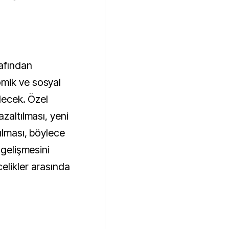
afından
mik ve sosyal
ilecek. Özel
zaltılması, yeni
ulması, böylece
 gelişmesini
elikler arasında