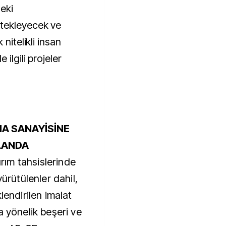
deki
tekleyecek ve
nitelikli insan
ilgili projeler
A SANAYİSİNE
PLANDA
ım tahsislerinde
yürütülenler dahil,
lendirilen imalat
a yönelik beşeri ve