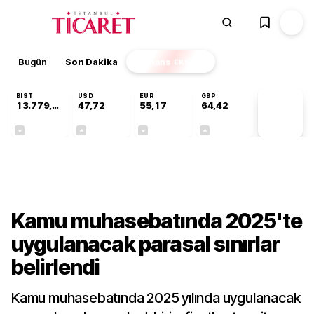
Bugün
Son Dakika
Finans
EKSTRA
BIST
USD
EUR
GBP
13.779,39
47,72
55,17
64,42
PİYASA
VERİLERİ
-0,14%
+0,01%
-0,04%
+0,01%
Ekonomi
Kamu muhasebatında 2025'te
uygulanacak parasal sınırlar
belirlendi
Kamu muhasebatında 2025 yılında uygulanacak