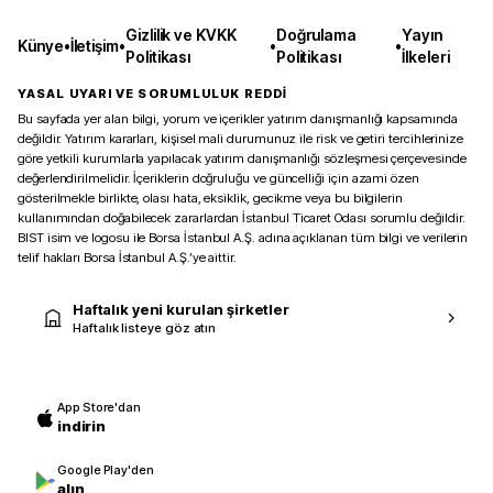
Gizlilik ve KVKK
Doğrulama
Yayın
Künye
•
İletişim
•
•
•
Politikası
Politikası
İlkeleri
YASAL UYARI VE SORUMLULUK REDDİ
Bu sayfada yer alan bilgi, yorum ve içerikler yatırım danışmanlığı kapsamında
değildir. Yatırım kararları, kişisel mali durumunuz ile risk ve getiri tercihlerinize
göre yetkili kurumlarla yapılacak yatırım danışmanlığı sözleşmesi çerçevesinde
değerlendirilmelidir. İçeriklerin doğruluğu ve güncelliği için azami özen
gösterilmekle birlikte, olası hata, eksiklik, gecikme veya bu bilgilerin
kullanımından doğabilecek zararlardan İstanbul Ticaret Odası sorumlu değildir.
BIST isim ve logosu ile Borsa İstanbul A.Ş. adına açıklanan tüm bilgi ve verilerin
telif hakları Borsa İstanbul A.Ş.’ye aittir.
Haftalık yeni kurulan şirketler
Haftalık listeye göz atın
App Store'dan
indirin
Google Play'den
alın