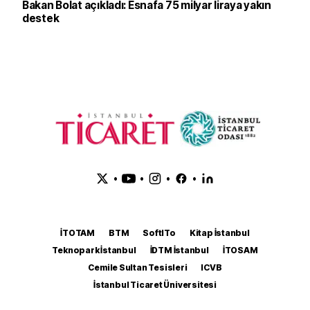
Bakan Bolat açıkladı: Esnafa 75 milyar liraya yakın
destek
•
•
•
•
İTOTAM
BTM
SoftITo
Kitap İstanbul
Teknopark İstanbul
İDTM İstanbul
İTOSAM
Cemile Sultan Tesisleri
ICVB
İstanbul Ticaret Üniversitesi