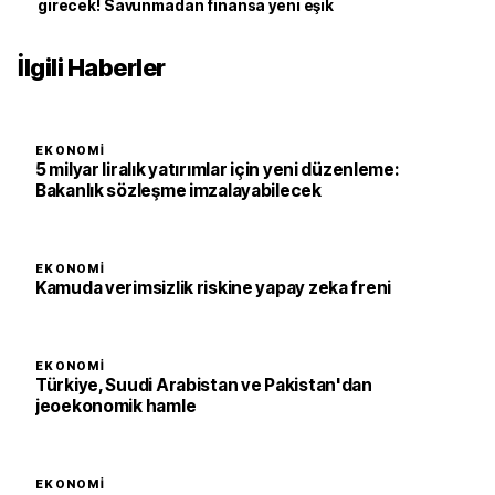
girecek! Savunmadan finansa yeni eşik
İlgili Haberler
EKONOMI
5 milyar liralık yatırımlar için yeni düzenleme:
Bakanlık sözleşme imzalayabilecek
EKONOMI
Kamuda verimsizlik riskine yapay zeka freni
EKONOMI
Türkiye, Suudi Arabistan ve Pakistan'dan
jeoekonomik hamle
EKONOMI