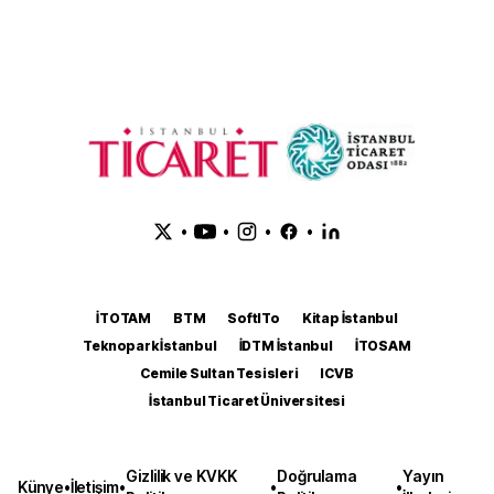
•
•
•
•
İTOTAM
BTM
SoftITo
Kitap İstanbul
Teknopark İstanbul
İDTM İstanbul
İTOSAM
Cemile Sultan Tesisleri
ICVB
İstanbul Ticaret Üniversitesi
Gizlilik ve KVKK
Doğrulama
Yayın
Künye
•
İletişim
•
•
•