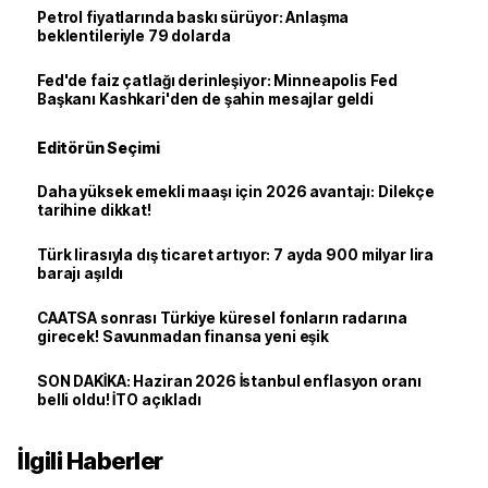
Petrol fiyatlarında baskı sürüyor: Anlaşma
beklentileriyle 79 dolarda
Fed'de faiz çatlağı derinleşiyor: Minneapolis Fed
Başkanı Kashkari'den de şahin mesajlar geldi
Editörün Seçimi
Daha yüksek emekli maaşı için 2026 avantajı: Dilekçe
tarihine dikkat!
Türk lirasıyla dış ticaret artıyor: 7 ayda 900 milyar lira
barajı aşıldı
CAATSA sonrası Türkiye küresel fonların radarına
girecek! Savunmadan finansa yeni eşik
SON DAKİKA: Haziran 2026 İstanbul enflasyon oranı
belli oldu! İTO açıkladı
İlgili Haberler