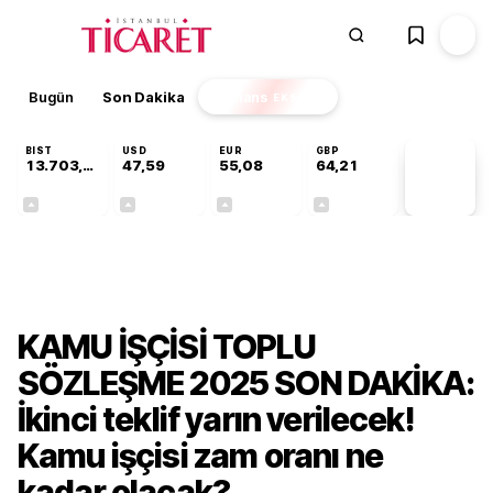
Bugün
Son Dakika
Finans
EKSTRA
BIST
USD
EUR
GBP
13.703,13
47,59
55,08
64,21
PİYASA
VERİLERİ
+0,11%
+0,06%
+0,13%
+0,18%
Ekonomi
KAMU İŞÇİSİ TOPLU
SÖZLEŞME 2025 SON DAKİKA:
İkinci teklif yarın verilecek!
Kamu işçisi zam oranı ne
kadar olacak?