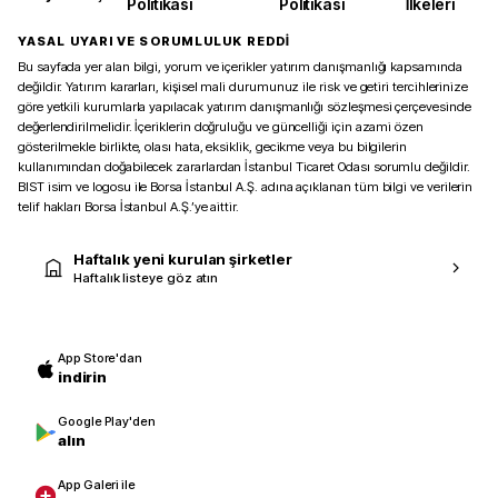
Politikası
Politikası
İlkeleri
YASAL UYARI VE SORUMLULUK REDDİ
Bu sayfada yer alan bilgi, yorum ve içerikler yatırım danışmanlığı kapsamında
değildir. Yatırım kararları, kişisel mali durumunuz ile risk ve getiri tercihlerinize
göre yetkili kurumlarla yapılacak yatırım danışmanlığı sözleşmesi çerçevesinde
değerlendirilmelidir. İçeriklerin doğruluğu ve güncelliği için azami özen
gösterilmekle birlikte, olası hata, eksiklik, gecikme veya bu bilgilerin
kullanımından doğabilecek zararlardan İstanbul Ticaret Odası sorumlu değildir.
BIST isim ve logosu ile Borsa İstanbul A.Ş. adına açıklanan tüm bilgi ve verilerin
telif hakları Borsa İstanbul A.Ş.’ye aittir.
Haftalık yeni kurulan şirketler
Haftalık listeye göz atın
App Store'dan
indirin
Google Play'den
alın
App Galeri ile