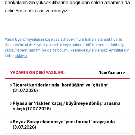
bankalarımızın yüksek itibarına doğrudan saldırı anlamına da
gelir. Buna asla izin veremeyiz.
Yasal Uyarı:
Yayınlanan köşe yazısı/haberin tüm hakları
İstanbul Ticaret
Gazetesi
'ne aittir. Kaynak gösterilse veya habere aktif link verilse dahi köşe
yazısı/haberin tamamı ya da bir bölümü kesinlikle kullanılamaz. Ayrıntılar için
lütfen
tıklayın
.
YAZARIN ÖNCEKİ YAZILARI
Tüm Yazıları >
>
Ticaret koridorlarında ‘kördüğüm’ ve ‘çözüm’
(
31.07.2026
)
>
Piyasalar ‘riskten kaçış / büyümeye dönüş’ arasına
sıkıştı
(
17.07.2026
)
>
Beyaz Saray ekonomiye ‘yeni format’ arayışında
(
3.07.2026
)