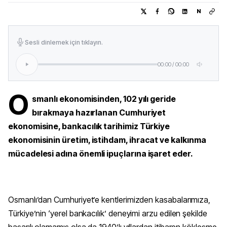
N
Sesli dinlemek için tıklayın.
00:00
/
00:00
O
smanlı ekonomisinden, 102 yılı geride
bırakmaya hazırlanan Cumhuriyet
ekonomisine, bankacılık tarihimiz Türkiye
ekonomisinin üretim, istihdam, ihracat ve kalkınma
mücadelesi adına önemli ipuçlarına işaret eder.
Osmanlı’dan Cumhuriyet’e kentlerimizden kasabalarımıza,
Türkiye’nin ‘yerel bankacılık’ deneyimi arzu edilen şekilde
başarılı olamamış olsa da 1940’lı yıllardan itibaren kökleşme