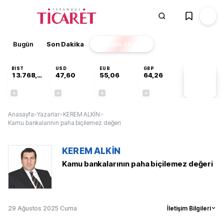
Bugün
Son Dakika
Finans
EKSTRA
BIST
USD
EUR
GBP
13.768,18
47,60
55,06
64,26
PİYASA
VERİLERİ
+0,47%
+0,06%
+0,10%
+0,25%
Anasayfa
>
Yazarlar
>
KEREM ALKİN
>
Kamu bankalarının paha biçilemez değeri
KEREM ALKİN
Kamu bankalarının paha biçilemez değeri
29 Ağustos 2025 Cuma
İletişim Bilgileri