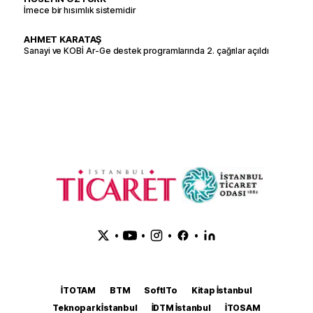
İmece bir hısımlık sistemidir
AHMET KARATAŞ
Sanayi ve KOBİ Ar-Ge destek programlarında 2. çağrılar açıldı
•
•
•
•
İTOTAM
BTM
SoftITo
Kitap İstanbul
Teknopark İstanbul
İDTM İstanbul
İTOSAM