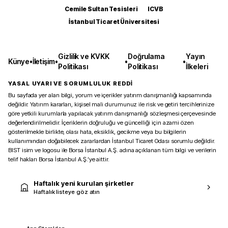
Cemile Sultan Tesisleri
ICVB
İstanbul Ticaret Üniversitesi
Gizlilik ve KVKK
Doğrulama
Yayın
Künye
•
İletişim
•
•
•
Politikası
Politikası
İlkeleri
YASAL UYARI VE SORUMLULUK REDDİ
Bu sayfada yer alan bilgi, yorum ve içerikler yatırım danışmanlığı kapsamında
değildir. Yatırım kararları, kişisel mali durumunuz ile risk ve getiri tercihlerinize
göre yetkili kurumlarla yapılacak yatırım danışmanlığı sözleşmesi çerçevesinde
değerlendirilmelidir. İçeriklerin doğruluğu ve güncelliği için azami özen
gösterilmekle birlikte, olası hata, eksiklik, gecikme veya bu bilgilerin
kullanımından doğabilecek zararlardan İstanbul Ticaret Odası sorumlu değildir.
BIST isim ve logosu ile Borsa İstanbul A.Ş. adına açıklanan tüm bilgi ve verilerin
telif hakları Borsa İstanbul A.Ş.’ye aittir.
Haftalık yeni kurulan şirketler
Haftalık listeye göz atın