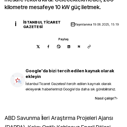
kilometre mesafeye 10 kW güç iletmek.
İSTANBUL TICARET
İ
Yayınlanma
19.06.2025, 15:19
GAZETESI
Paylaş
N
Google'da bizi tercih edilen kaynak olarak
ekleyin
İstanbul Ticaret Gazetesi
'i tercih edilen kaynak olarak
ekleyerek haberlerimizi Google'da daha sık görebilirsiniz.
Kaynak ekle
Nasıl çalışır?
›
ABD Savunma İleri Araştırma Projeleri Ajansı