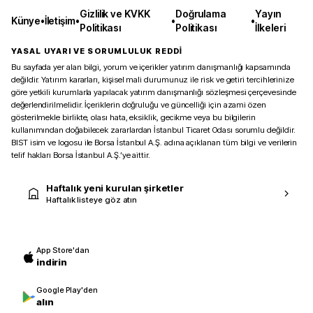
Gizlilik ve KVKK
Doğrulama
Yayın
Künye
•
İletişim
•
•
•
Politikası
Politikası
İlkeleri
YASAL UYARI VE SORUMLULUK REDDİ
Bu sayfada yer alan bilgi, yorum ve içerikler yatırım danışmanlığı kapsamında
değildir. Yatırım kararları, kişisel mali durumunuz ile risk ve getiri tercihlerinize
göre yetkili kurumlarla yapılacak yatırım danışmanlığı sözleşmesi çerçevesinde
değerlendirilmelidir. İçeriklerin doğruluğu ve güncelliği için azami özen
gösterilmekle birlikte, olası hata, eksiklik, gecikme veya bu bilgilerin
kullanımından doğabilecek zararlardan İstanbul Ticaret Odası sorumlu değildir.
BIST isim ve logosu ile Borsa İstanbul A.Ş. adına açıklanan tüm bilgi ve verilerin
telif hakları Borsa İstanbul A.Ş.’ye aittir.
Haftalık yeni kurulan şirketler
Haftalık listeye göz atın
App Store'dan
indirin
Google Play'den
alın