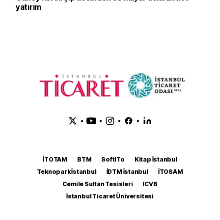
yatırım
•
•
•
•
İTOTAM
BTM
SoftITo
Kitap İstanbul
Teknopark İstanbul
İDTM İstanbul
İTOSAM
Cemile Sultan Tesisleri
ICVB
İstanbul Ticaret Üniversitesi