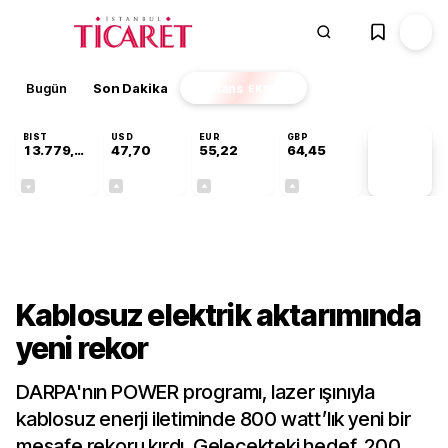
Bugün
Son Dakika
Finans
EKSTRA
BIST
USD
EUR
GBP
13.779,39
47,70
55,22
64,45
PİYASA
VERİLERİ
-0,14%
+0,15%
+0,38%
+0,43%
Teknoloji
Kablosuz elektrik aktarımında
yeni rekor
DARPA'nın POWER programı, lazer ışınıyla
kablosuz enerji iletiminde 800 watt’lık yeni bir
mesafe rekoru kırdı. Gelecekteki hedef, 200