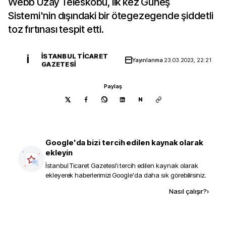
Webb Uzay Teleskobu, ilk kez Güneş
Sistemi'nin dışındaki bir ötegezegende şiddetli
toz fırtınası tespit etti.
İSTANBUL TICARET
İ
Yayınlanma
23.03.2023, 22:21
GAZETESI
Paylaş
N
Google'da bizi tercih edilen kaynak olarak
ekleyin
İstanbul Ticaret Gazetesi
'i tercih edilen kaynak olarak
ekleyerek haberlerimizi Google'da daha sık görebilirsiniz.
Kaynak ekle
Nasıl çalışır?
›