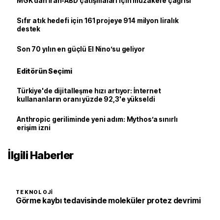
MGK’dan İran-ABD çatışmaları için müzakere çağrısı
Sıfır atık hedefi için 161 projeye 914 milyon liralık
destek
Son 70 yılın en güçlü El Nino’su geliyor
Editörün Seçimi
Türkiye'de dijitalleşme hızı artıyor: İnternet
kullananların oranı yüzde 92,3'e yükseldi
Anthropic geriliminde yeni adım: Mythos’a sınırlı
erişim izni
İlgili Haberler
TEKNOLOJI
Görme kaybı tedavisinde moleküler protez devrimi