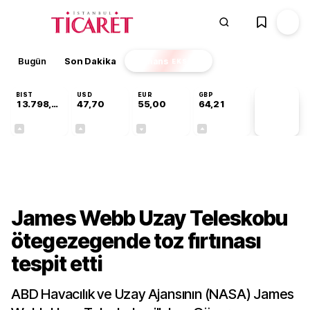
Bugün
Son Dakika
Finans
EKSTRA
BIST
USD
EUR
GBP
13.798,82
47,70
55,00
64,21
PİYASA
VERİLERİ
+0,70%
+0,16%
-0,02%
+0,06%
Teknoloji
James Webb Uzay Teleskobu
ötegezegende toz fırtınası
tespit etti
ABD Havacılık ve Uzay Ajansının (NASA) James