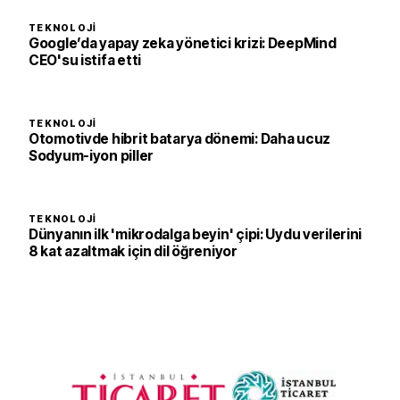
TEKNOLOJI
Google’da yapay zeka yönetici krizi: DeepMind
CEO'su istifa etti
TEKNOLOJI
Otomotivde hibrit batarya dönemi: Daha ucuz
Sodyum-iyon piller
TEKNOLOJI
Dünyanın ilk 'mikrodalga beyin' çipi: Uydu verilerini
8 kat azaltmak için dil öğreniyor