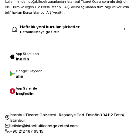
kullanımından doğabilecek zararlardan İstanbul Ticaret Odası sorumlu değildir.
BIST isim ve logosu ile Borsa İstanbul A.Ş. adına açıklanan tüm bilgi ve verilerin
telif hakları Borsa İstanbul A.Ş.’ye aittir.
Haftalık yeni kurulan şirketler
Haftalık listeye göz atın
App Store'dan
indirin
Google Play'den
alın
App Galeri ile
keşfedin
İstanbul Ticaret Gazetesi · Reşadiye Cad. Eminönü 34112 Fatih/
İstanbul
iletisim@istanbulticaretgazetesi.com
+90 212 467 65 15