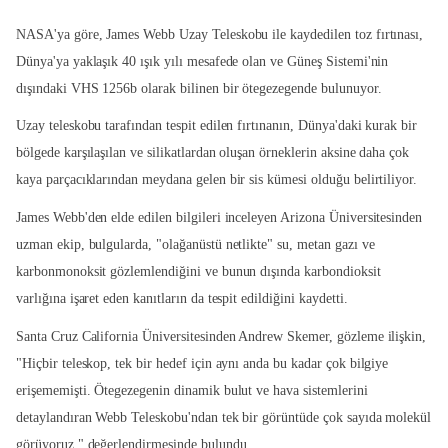
NASA'ya göre, James Webb Uzay Teleskobu ile kaydedilen toz fırtınası,
Dünya'ya yaklaşık 40 ışık yılı mesafede olan ve Güneş Sistemi'nin
dışındaki VHS 1256b olarak bilinen bir ötegezegende bulunuyor.
Uzay teleskobu tarafından tespit edilen fırtınanın, Dünya'daki kurak bir
bölgede karşılaşılan ve silikatlardan oluşan örneklerin aksine daha çok
kaya parçacıklarından meydana gelen bir sis kümesi olduğu belirtiliyor.
James Webb'den elde edilen bilgileri inceleyen Arizona Üniversitesinden
uzman ekip, bulgularda, "olağanüstü netlikte" su, metan gazı ve
karbonmonoksit gözlemlendiğini ve bunun dışında karbondioksit
varlığına işaret eden kanıtların da tespit edildiğini kaydetti.
Santa Cruz California Üniversitesinden Andrew Skemer, gözleme ilişkin,
"Hiçbir teleskop, tek bir hedef için aynı anda bu kadar çok bilgiye
erişememişti. Ötegezegenin dinamik bulut ve hava sistemlerini
detaylandıran Webb Teleskobu'ndan tek bir görüntüde çok sayıda molekül
görüyoruz." değerlendirmesinde bulundu.