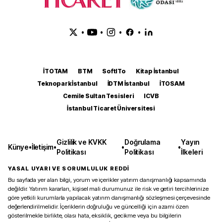
•
•
•
•
İTOTAM
BTM
SoftITo
Kitap İstanbul
Teknopark İstanbul
İDTM İstanbul
İTOSAM
Cemile Sultan Tesisleri
ICVB
İstanbul Ticaret Üniversitesi
Gizlilik ve KVKK
Doğrulama
Yayın
Künye
•
İletişim
•
•
•
Politikası
Politikası
İlkeleri
YASAL UYARI VE SORUMLULUK REDDİ
Bu sayfada yer alan bilgi, yorum ve içerikler yatırım danışmanlığı kapsamında
değildir. Yatırım kararları, kişisel mali durumunuz ile risk ve getiri tercihlerinize
göre yetkili kurumlarla yapılacak yatırım danışmanlığı sözleşmesi çerçevesinde
değerlendirilmelidir. İçeriklerin doğruluğu ve güncelliği için azami özen
gösterilmekle birlikte, olası hata, eksiklik, gecikme veya bu bilgilerin