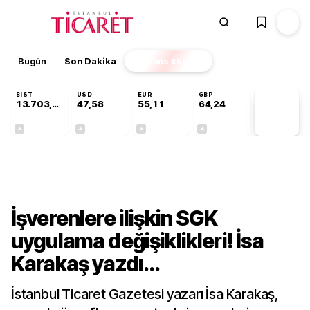
Bugün
Son Dakika
Finans
EKSTRA
BIST
USD
EUR
GBP
13.703,13
47,58
55,11
64,24
PİYASA
VERİLERİ
+0,11%
+0,04%
+0,19%
+0,23%
Gündem
İşverenlere ilişkin SGK
uygulama değişiklikleri! İsa
Karakaş yazdı...
İstanbul Ticaret Gazetesi yazarı İsa Karakaş,