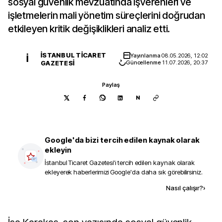
sosyal güvenlik mevzuatında işverenleri ve
işletmelerin mali yönetim süreçlerini doğrudan
etkileyen kritik değişiklikleri analiz etti.
İSTANBUL TICARET
Yayınlanma
08.05.2026, 12:02
İ
GAZETESI
Güncellenme
11.07.2026, 20:37
Paylaş
N
Google'da bizi tercih edilen kaynak olarak
ekleyin
İstanbul Ticaret Gazetesi
'i tercih edilen kaynak olarak
ekleyerek haberlerimizi Google'da daha sık görebilirsiniz.
Kaynak ekle
Nasıl çalışır?
›