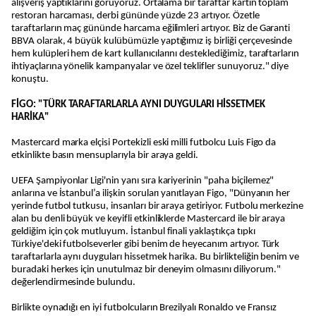
alışveriş yaptıklarını görüyoruz. Ortalama bir taraftar kartın toplam
restoran harcaması, derbi gününde yüzde 23 artıyor. Özetle
taraftarların maç gününde harcama eğilimleri artıyor. Biz de Garanti
BBVA olarak, 4 büyük kulübümüzle yaptığımız iş birliği çerçevesinde
hem kulüpleri hem de kart kullanıcılarını desteklediğimiz, taraftarların
ihtiyaçlarına yönelik kampanyalar ve özel teklifler sunuyoruz." diye
konuştu.
FİGO: "TÜRK TARAFTARLARLA AYNI DUYGULARI HİSSETMEK
HARİKA"
Mastercard marka elçisi Portekizli eski milli futbolcu Luis Figo da
etkinlikte basın mensuplarıyla bir araya geldi.
UEFA Şampiyonlar Ligi'nin yanı sıra kariyerinin "paha biçilemez"
anlarına ve İstanbul’a ilişkin soruları yanıtlayan Figo, "Dünyanın her
yerinde futbol tutkusu, insanları bir araya getiriyor. Futbolu merkezine
alan bu denli büyük ve keyifli etkinliklerde Mastercard ile bir araya
geldiğim için çok mutluyum. İstanbul finali yaklaştıkça tıpkı
Türkiye'deki futbolseverler gibi benim de heyecanım artıyor. Türk
taraftarlarla aynı duyguları hissetmek harika. Bu birlikteliğin benim ve
buradaki herkes için unutulmaz bir deneyim olmasını diliyorum."
değerlendirmesinde bulundu.
Birlikte oynadığı en iyi futbolcuların Brezilyalı Ronaldo ve Fransız