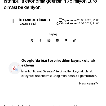
İstanbul'a ekonomik getirisinin 75 milyon Euro
olması bekleniyor.
İSTANBUL TICARET
Yayınlanma
25.05.2023, 21:03
İ
GAZETESI
Güncellenme
25.05.2023, 21:04
Paylaş
N
Google'da bizi tercih edilen kaynak olarak
ekleyin
İstanbul Ticaret Gazetesi
'i tercih edilen kaynak olarak
ekleyerek haberlerimizi Google'da daha sık görebilirsiniz.
Kaynak ekle
Nasıl çalışır?
›