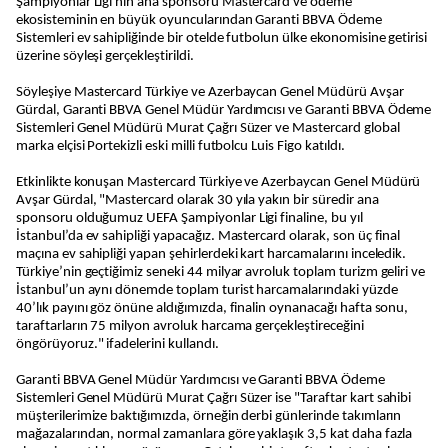
Şampiyonlar Ligi'nin ana sponsoru Mastercard ve ödeme
ekosisteminin en büyük oyuncularından Garanti BBVA Ödeme
Sistemleri ev sahipliğinde bir otelde futbolun ülke ekonomisine getirisi
üzerine söyleşi gerçekleştirildi.
Söyleşiye Mastercard Türkiye ve Azerbaycan Genel Müdürü Avşar
Gürdal, Garanti BBVA Genel Müdür Yardımcısı ve Garanti BBVA Ödeme
Sistemleri Genel Müdürü Murat Çağrı Süzer ve Mastercard global
marka elçisi Portekizli eski milli futbolcu Luis Figo katıldı.
Etkinlikte konuşan Mastercard Türkiye ve Azerbaycan Genel Müdürü
Avşar Gürdal, "Mastercard olarak 30 yıla yakın bir süredir ana
sponsoru olduğumuz UEFA Şampiyonlar Ligi finaline, bu yıl
İstanbul’da ev sahipliği yapacağız. Mastercard olarak, son üç final
maçına ev sahipliği yapan şehirlerdeki kart harcamalarını inceledik.
Türkiye’nin geçtiğimiz seneki 44 milyar avroluk toplam turizm geliri ve
İstanbul’un aynı dönemde toplam turist harcamalarındaki yüzde
40’lık payını göz önüne aldığımızda, finalin oynanacağı hafta sonu,
taraftarların 75 milyon avroluk harcama gerçekleştireceğini
öngörüyoruz." ifadelerini kullandı.
Garanti BBVA Genel Müdür Yardımcısı ve Garanti BBVA Ödeme
Sistemleri Genel Müdürü Murat Çağrı Süzer ise "Taraftar kart sahibi
müşterilerimize baktığımızda, örneğin derbi günlerinde takımların
mağazalarından, normal zamanlara göre yaklaşık 3,5 kat daha fazla