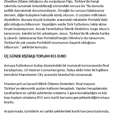
Zinedine Zidane olduğunu da vurgulayan Figo, Türkiye'de hangi
takımda oynamak isteyebileceği yönündeki soruya ise "Bu konuda
politik davranmak durumundayım. Örneğin bu soruya Galatasaray
dersem, diğer kulüplere haksızlık etmiş olurum. O yüzden milli takım
diyebilirim. Burada büyük kulüpler arasındaki rekabetin Portekiz'deki
gibi olduğunu biliyorum. Yaşadığım yerde Türk futbolunu takip etme
fırsatı bulamıyorum. Ancak Fenerbahçe Teknik Direktörü Jorge Jesus'u
tanıyorum, kendisi iyi bir arkadaşım. Jesus, Türkiye'de ilk yılında harika
iş çıkardı. Galatasaray'dan Portekizli Sergio Oliveira'yı da tanıyorum.
Türkiye'de çok sayıda Portekizli oyuncunun başarılı olduğunu
biliyorum." şeklinde konuştu.
ÜÇ GÜNDE KİŞİ BAŞI TOPLAM 855 EURO
Avrupa futbolunun kulüp düzeyindeki bir numaralı turnuvasında final
karşılaşması, 10 Haziran Cumartesi günü, İtalya ekibi Inter ile İngiltere
temsilcisi Manchester City arasında İstanbul’da oynanacak.
Mastercard ve Garanti BBVA Ödeme Sistemleri, final maçının
Türkiye’ye ekonomik açıdan katkısını hesapladı. Yapılan hesaplamalar,
taraftarların ev sahibi şehirlerde ortalama 3 gece konakladığını ve kişi
başı toplam ortalama 855 avro kartlı harcama gerçekleştirdiğini ortaya
koydu.
Araştırmada, turistlerin ev sahibi şehirlerdeki kartlı harcama tutarında,