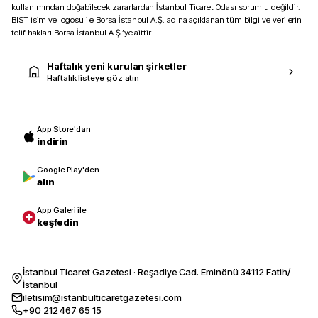
kullanımından doğabilecek zararlardan İstanbul Ticaret Odası sorumlu değildir.
BIST isim ve logosu ile Borsa İstanbul A.Ş. adına açıklanan tüm bilgi ve verilerin
telif hakları Borsa İstanbul A.Ş.’ye aittir.
Haftalık yeni kurulan şirketler
Haftalık listeye göz atın
App Store'dan
indirin
Google Play'den
alın
App Galeri ile
keşfedin
İstanbul Ticaret Gazetesi · Reşadiye Cad. Eminönü 34112 Fatih/
İstanbul
iletisim@istanbulticaretgazetesi.com
+90 212 467 65 15