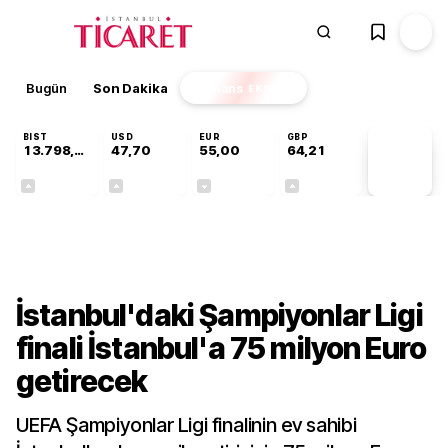
Bugün
Son Dakika
Finans
EKSTRA
BIST
USD
EUR
GBP
13.798,82
47,70
55,00
64,21
PİYASA
VERİLERİ
+0,70%
+0,16%
-0,02%
+0,06%
Kültür-Sanat
İstanbul'daki Şampiyonlar Ligi
finali İstanbul'a 75 milyon Euro
getirecek
UEFA Şampiyonlar Ligi finalinin ev sahibi