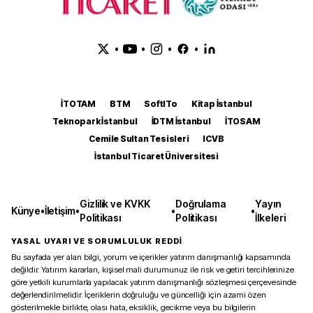
•
•
•
•
İTOTAM
BTM
SoftITo
Kitap İstanbul
Teknopark İstanbul
İDTM İstanbul
İTOSAM
Cemile Sultan Tesisleri
ICVB
İstanbul Ticaret Üniversitesi
Gizlilik ve KVKK
Doğrulama
Yayın
Künye
•
İletişim
•
•
•
Politikası
Politikası
İlkeleri
YASAL UYARI VE SORUMLULUK REDDİ
Bu sayfada yer alan bilgi, yorum ve içerikler yatırım danışmanlığı kapsamında
değildir. Yatırım kararları, kişisel mali durumunuz ile risk ve getiri tercihlerinize
göre yetkili kurumlarla yapılacak yatırım danışmanlığı sözleşmesi çerçevesinde
değerlendirilmelidir. İçeriklerin doğruluğu ve güncelliği için azami özen
gösterilmekle birlikte, olası hata, eksiklik, gecikme veya bu bilgilerin