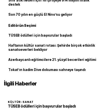
Sıfır atık hedefi için 161 projeye 914 milyon liralık
destek
Son 70 yılın en güçlü El Nino’su geliyor
Editörün Seçimi
TÜSEB ödülleri için başvurular başladı
Haftanın kültür sanat rotası: Şehirde birçok etkinlik
sanatseverleri bekliyor
Azerbaycanlı eğitimcilere 21. yüzyıl becerileri eğitimi
Tokat’ın kadim Dive dokuması sahneye taşındı
İlgili Haberler
KÜLTÜR-SANAT
TÜSEB ödülleri için başvurular başladı