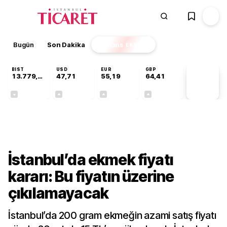
Bugün
Son Dakika
Finans
EKSTRA
BIST
USD
EUR
GBP
13.779,39
47,71
55,19
64,41
PİYASA
VERİLERİ
-0,14%
+0,18%
+0,32%
+0,38%
Ekonomi
İstanbul’da ekmek fiyatı
kararı: Bu fiyatın üzerine
çıkılamayacak
İstanbul’da 200 gram ekmeğin azami satış fiyatı