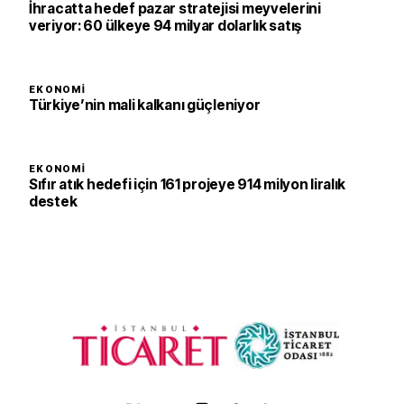
İhracatta hedef pazar stratejisi meyvelerini
veriyor: 60 ülkeye 94 milyar dolarlık satış
EKONOMI
Türkiye’nin mali kalkanı güçleniyor
EKONOMI
Sıfır atık hedefi için 161 projeye 914 milyon liralık
destek