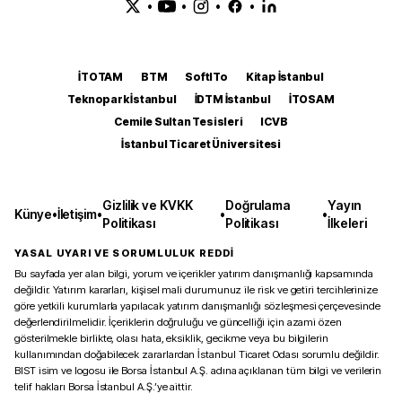
•
•
•
•
İTOTAM
BTM
SoftITo
Kitap İstanbul
Teknopark İstanbul
İDTM İstanbul
İTOSAM
Cemile Sultan Tesisleri
ICVB
İstanbul Ticaret Üniversitesi
Gizlilik ve KVKK
Doğrulama
Yayın
Künye
•
İletişim
•
•
•
Politikası
Politikası
İlkeleri
YASAL UYARI VE SORUMLULUK REDDİ
Bu sayfada yer alan bilgi, yorum ve içerikler yatırım danışmanlığı kapsamında
değildir. Yatırım kararları, kişisel mali durumunuz ile risk ve getiri tercihlerinize
göre yetkili kurumlarla yapılacak yatırım danışmanlığı sözleşmesi çerçevesinde
değerlendirilmelidir. İçeriklerin doğruluğu ve güncelliği için azami özen
gösterilmekle birlikte, olası hata, eksiklik, gecikme veya bu bilgilerin
kullanımından doğabilecek zararlardan İstanbul Ticaret Odası sorumlu değildir.
BIST isim ve logosu ile Borsa İstanbul A.Ş. adına açıklanan tüm bilgi ve verilerin
telif hakları Borsa İstanbul A.Ş.’ye aittir.