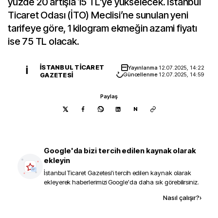
yüzde 20 artışla 15 TL’ye yükselecek. İstanbul
Ticaret Odası (İTO) Meclisi’ne sunulan yeni
tarifeye göre, 1 kilogram ekmeğin azami fiyatı
ise 75 TL olacak.
İSTANBUL TICARET
Yayınlanma
12.07.2025, 14:22
İ
GAZETESI
Güncellenme
12.07.2025, 14:59
Paylaş
N
Google'da bizi tercih edilen kaynak olarak
ekleyin
İstanbul Ticaret Gazetesi
'i tercih edilen kaynak olarak
ekleyerek haberlerimizi Google'da daha sık görebilirsiniz.
Kaynak ekle
Nasıl çalışır?
›