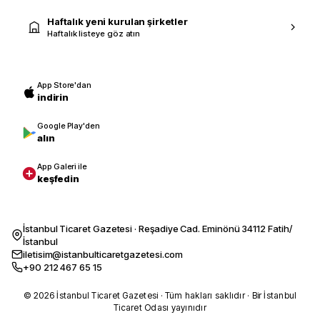
Haftalık yeni kurulan şirketler
Haftalık listeye göz atın
App Store'dan
indirin
Google Play'den
alın
App Galeri ile
keşfedin
İstanbul Ticaret Gazetesi · Reşadiye Cad. Eminönü 34112 Fatih/
İstanbul
iletisim@istanbulticaretgazetesi.com
+90 212 467 65 15
© 2026 İstanbul Ticaret Gazetesi · Tüm hakları saklıdır · Bir İstanbul
Ticaret Odası yayınıdır